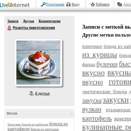
Регистрация
Вход
Рейтинги
Авос
Записи
Друзья
Комментарии
Записи с меткой в
Рецепты приготовления
Другие метки пользо
блинчики
блюда из каб
из курицы
блюда
быс
булочки
фарша
вкусн
вкусно
готов
вкусно
диетические блюда
В друзья
закуски
закуска
вулкан
итальянска
Метки
-
картофель
консер
блюда из
кулинарные р
блинчики
блюда из кабачков
картофеля
блюда из картошки