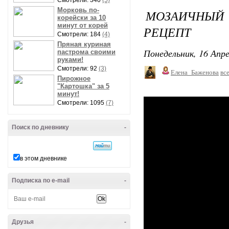
Смотрели: 340
(5)
Морковь по-
МОЗАИЧНЫЙ
корейски за 10
минут от корей
РЕЦЕПТ
Смотрели: 184
(4)
Пряная куриная
Понедельник, 16 Апре
пастрома своими
руками!
Смотрели: 92
(3)
Елена_Баженова
вс
Пирожное
"Картошка" за 5
минут!
Смотрели: 1095
(7)
Поиск по дневнику
-
в этом дневнике
Подписка по e-mail
-
Друзья
-