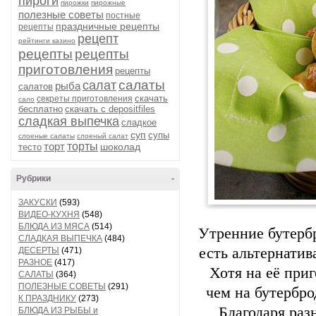
пироги
пирожки
пирожные
полезные советы
постные
праздничные рецепты
рецепты
рецепт
рейтинги казино
рецепты
рецепты
приготовления
рецепты
салаты
салат
рыба
салатов
скачать
секреты приготовления
сало
бесплатно
скачать с depositfiles
сладкая выпечка
сладкое
суп
супы
слоеные салаты
слоеный салат
торт
торты
шоколад
тесто
Рубрики
-
ЗАКУСКИ
(593)
ВИДЕО-КУХНЯ
(548)
БЛЮДА ИЗ МЯСА
(514)
Утренние бутерб
СЛАДКАЯ ВЫПЕЧКА
(484)
есть альтернатив
ДЕСЕРТЫ
(471)
РАЗНОЕ
(417)
Хотя на её при
САЛАТЫ
(364)
ПОЛЕЗНЫЕ СОВЕТЫ
(291)
чем на бутербро
К ПРАЗДНИКУ
(273)
Благодаря раз
БЛЮДА ИЗ РЫБЫ и