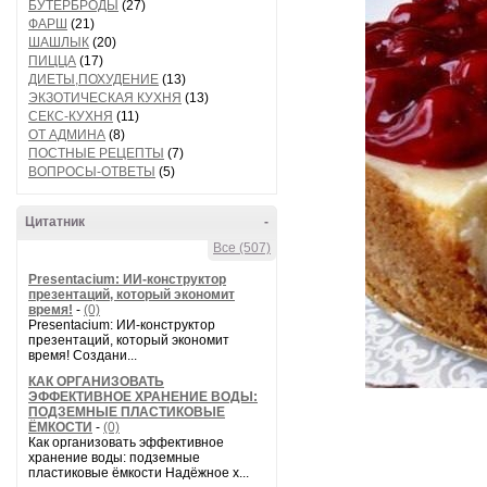
БУТЕРБРОДЫ
(27)
ФАРШ
(21)
ШАШЛЫК
(20)
ПИЦЦА
(17)
ДИЕТЫ,ПОХУДЕНИЕ
(13)
ЭКЗОТИЧЕСКАЯ КУХНЯ
(13)
СЕКС-КУХНЯ
(11)
ОТ АДМИНА
(8)
ПОСТНЫЕ РЕЦЕПТЫ
(7)
ВОПРОСЫ-ОТВЕТЫ
(5)
Цитатник
-
Все (507)
Presentacium: ИИ‑конструктор
презентаций, который экономит
время!
-
(0)
Presentacium: ИИ‑конструктор
презентаций, который экономит
время! Создани...
КАК ОРГАНИЗОВАТЬ
ЭФФЕКТИВНОЕ ХРАНЕНИЕ ВОДЫ:
ПОДЗЕМНЫЕ ПЛАСТИКОВЫЕ
ЁМКОСТИ
-
(0)
Как организовать эффективное
хранение воды: подземные
пластиковые ёмкости Надёжное х...