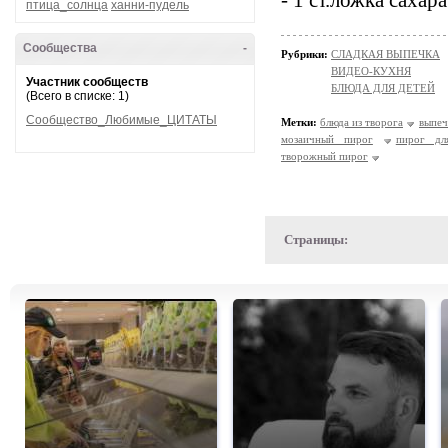
- 1 ст.ложка сахара
птица_солнца
ханни-пудель
Сообщества
-
Рубрики:
СЛАДКАЯ ВЫПЕЧКА
ВИДЕО-КУХНЯ
Участник сообществ
БЛЮДА ДЛЯ ДЕТЕЙ
(Всего в списке: 1)
Сообщество_Любимые_ЦИТАТЫ
Метки:
блюда из творога
выпеч
мозаичный пирог
пирог дл
творожный пирог
Страницы: