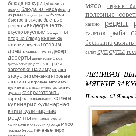
блюда из курицы
мясо
блюда из
первые бл
блюда из мяса
блюда
макарон
полезные сове
булочки
из рыбы
блюда из фарша
быстро и вкусно
быстрые
рецепт
казино
видеорецепты
рецепты
с
рыба
вкусные рецепты
вкусно
салатов
выпечка
вторые блюда
бесплатно
скачать 
готовим
готовим вкусно
супы
суп
дома
тес
десерт
грузинская кухня
салат
десерты
диетические блюда
завтраки
диетические рецепты
заготовки на зиму
закуска
ЛЕНИВАЯ ВЫ
закуски
запеканки
игровые
МЯГКИЕ ЗАКУ
автоматы
игровые автоматы
вулкан
казино
итальянская кухня
к чаю
как приготовить
вулкан
Пятница, 03 Января 
котлеты
картофель
консервация
кулинария
кулинарная
книга
кулинарные
рецепты
кулинарные советы
мясо
курица
кулинарные хитрости
печенье
пирог
первые блюда