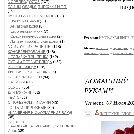
МОРЕПРОДУКТОВ
(237)
надо
БЛИНЫ,ОЛАДЬЯ,ПИРОЖКИ И Т.П.
(191)
КУХНЯ РАЗНЫХ НАРОДОВ
(181)
Восточная кухня
(11)
Азиатская кухня
(8)
Европейская кухня
(7)
Средиземноморская кухня
(2)
Рубрики:
НЕСЛАДКАЯ ВЫПЕЧК
Латино-американская кухня.
(1)
МОИ ЛУЧШИЕ РЕЦЕПТЫ
(168)
Метки:
рецепты
кулинария
КОНСЕРВИРОВАНИЕ
(148)
ленивые булочки
булочки с тв
НЕСЛАДКАЯ ВЫПЕЧКА
(142)
СУПЫ и ПЕРВЫЕ БЛЮДА
(133)
ВТОРЫЕ БЛЮДА
(116)
ДИЕТИЧЕСКИЕ БЛЮДА
(98)
БЛЮДА ДЛЯ ДЕТЕЙ
(94)
ДОМАШНИЙ 
НАПИТКИ
(68)
СОУСЫ
(66)
РУКАМИ
ДЛЯ МУЖЧИН
(52)
ТЕСТО
(52)
Четверг, 07 Июля 202
О ПОЛЕЗНОМ ПИТАНИИ
(43)
ТОРТЫ И ПИРОЖНЫЕ
(39)
УКРАШЕНИЕ И ОФОРМЛЕНИЕ БЛЮД
ЖЕНСКИЙ_БЛОГ_
(38)
БЛЮДА В
ПАРОВАРКЕ,АЭРОГРИЛЕ,ФРИТЮРНИЦЕ
И т.д.
(28)