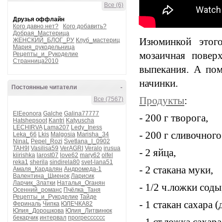
Все (6)
Друзья оффлайн
Кого давно нет?
Кого добавить?
Добрая_Мастерица
Изюминкой этого
ЖЕНСКИЙ_БЛОГ_РУ
Клуб_мастериц
Мария_рукодельница
мозаичная поверх
Рецепты_и_Рукоделие
Странница2010
выпекания. А пом
начинки.
Постоянные читатели
-
Продукты
:
Все (7567)
ElEeonora
Galche
Galina77777
- 200 г творога,
Hatshepsoot
Kantri
Katyuscha
LECHIRVA
Lama207
Ledy_Iness
- 200 г сливочного
Leka_66
Lkis
Malgosia
Marisha_34
NinaL
Pepel_Rozi
Svetlana_I_0902
TAH9I
Vasilisa59
VerAGRI
Veralo
irusua
- 2 яйца,
kiirishka
larost07
love62
mary62
olfel
reka1
sherila
sindirela80
svet-lana51
- 2 стакана муки,
Амаля_Кардалян
Андромеда-1
Валентина_Шиенок
Ларисик
Ларчик_Златки
Наталья_Оганян
- 1/2 ч.ложки соды
Осенний_романс
Пчёлка_Таня
Рецепты_и_Рукоделие
Тайде
- 1 стакан сахара (
Фериналь
Чипка
ЮЛЕЧКА82
Юлия_Дорошкова
Юлия_Литвинюк
бекарчик
интервал
прогресссссс