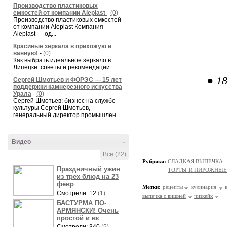
Производство пластиковых
емкостей от компании Aleplast
-
(0)
Производство пластиковых емкостей
от компании Aleplast Компания
Aleplast — од...
Красивые зеркала в прихожую и
ванную!
-
(0)
Как выбрать идеальное зеркало в
Липецке: советы и рекомендации ...
● 18
Сергей Шмотьев и ФОРЭС — 15 лет
поддержки камнерезного искусства
Урала
-
(0)
Сергей Шмотьев: бизнес на службе
культуры Сергей Шмотьев,
генеральный директор промышлен...
Видео
-
Все (22)
Рубрики:
СЛАДКАЯ ВЫПЕЧКА
Праздничный ужин
ТОРТЫ И ПИРОЖНЫЕ
из трех блюд на 23
февр
Метки:
рецепты
кулинария
Смотрели: 12
(1)
выпечка с вишней
чизкейк
БАСТУРМА ПО-
АРМЯНСКИ! Очень
простой и вк