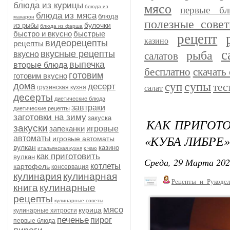
блюда из курицы
мясо
блюда из
первые бл
блюда из мяса
блюда
макарон
полезные сове
булочки
из рыбы
блюда из фарша
быстро и вкусно
быстрые
рецепт
казино
видеорецепты
рецепты
с
рыба
вкусные рецепты
вкусно
салатов
выпечка
вторые блюда
бесплатно
скачать 
готовим
готовим вкусно
супы
суп
дома
тес
десерт
грузинская кухня
салат
десерты
диетические блюда
завтраки
диетические рецепты
заготовки на зиму
закуска
КАК ПРИГОТ
закуски
запеканки
игровые
«КУБА ЛИБРЕ»
автоматы
игровые автоматы
вулкан
казино
итальянская кухня
к чаю
как приготовить
вулкан
Среда, 29 Марта 202
котлеты
картофель
консервация
кулинария
кулинарная
Рецепты_и_Рукодел
книга
кулинарные
рецепты
кулинарные советы
мясо
курица
кулинарные хитрости
печенье
пирог
первые блюда