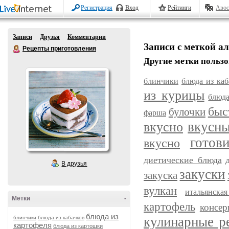
Регистрация
Вход
Рейтинги
Авос
Записи
Друзья
Комментарии
Записи с меткой а
Рецепты приготовления
Другие метки пользо
блинчики
блюда из каб
из курицы
блюда
быс
булочки
фарша
вкусн
вкусно
готов
вкусно
диетические блюда
В друзья
закуски
закуска
вулкан
итальянска
Метки
-
картофель
консер
блюда из
кулинарные р
блинчики
блюда из кабачков
картофеля
блюда из картошки