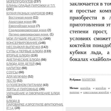
МОРЕПРОДУКТОВ
(237)
заключается в то
БЛИНЫ,ОЛАДЬЯ,ПИРОЖКИ И Т.П.
(191)
и простые комп
КУХНЯ РАЗНЫХ НАРОДОВ
(181)
приобрести в 
Восточная кухня
(11)
Азиатская кухня
(8)
приготовления э
Европейская кухня
(7)
Средиземноморская кухня
(2)
степени прост,
Латино-американская кухня.
(1)
условиях сможе
МОИ ЛУЧШИЕ РЕЦЕПТЫ
(168)
КОНСЕРВИРОВАНИЕ
(148)
коктейля понадо
НЕСЛАДКАЯ ВЫПЕЧКА
(142)
кубики льда, а
СУПЫ и ПЕРВЫЕ БЛЮДА
(133)
ВТОРЫЕ БЛЮДА
(116)
бокалах «хайбол»
ДИЕТИЧЕСКИЕ БЛЮДА
(98)
БЛЮДА ДЛЯ ДЕТЕЙ
(94)
НАПИТКИ
(68)
СОУСЫ
(66)
ДЛЯ МУЖЧИН
(52)
Рубрики:
НАПИТКИ
ТЕСТО
(52)
О ПОЛЕЗНОМ ПИТАНИИ
(43)
Метки:
коктейль
коктейли
ТОРТЫ И ПИРОЖНЫЕ
(39)
напитки
алкогольные коктейли
УКРАШЕНИЕ И ОФОРМЛЕНИЕ БЛЮД
(38)
БЛЮДА В
ПАРОВАРКЕ,АЭРОГРИЛЕ,ФРИТЮРНИЦЕ
И т.д.
(28)