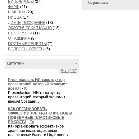
БУТЕРБРОДЫ
(27)
Страницы:
ФАРШ
(21)
ШАШЛЫК
(20)
ПИЦЦА
(17)
ДИЕТЫ,ПОХУДЕНИЕ
(13)
ЭКЗОТИЧЕСКАЯ КУХНЯ
(13)
СЕКС-КУХНЯ
(11)
ОТ АДМИНА
(8)
ПОСТНЫЕ РЕЦЕПТЫ
(7)
ВОПРОСЫ-ОТВЕТЫ
(5)
Цитатник
-
Все (507)
Presentacium: ИИ‑конструктор
презентаций, который экономит
время!
-
(0)
Presentacium: ИИ‑конструктор
презентаций, который экономит
время! Создани...
КАК ОРГАНИЗОВАТЬ
ЭФФЕКТИВНОЕ ХРАНЕНИЕ ВОДЫ:
ПОДЗЕМНЫЕ ПЛАСТИКОВЫЕ
ЁМКОСТИ
-
(0)
Как организовать эффективное
хранение воды: подземные
пластиковые ёмкости Надёжное х...