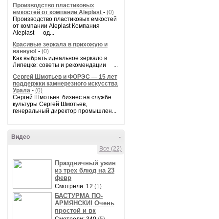
Производство пластиковых
емкостей от компании Aleplast
-
(0)
Производство пластиковых емкостей
от компании Aleplast Компания
Aleplast — од...
Красивые зеркала в прихожую и
ванную!
-
(0)
Как выбрать идеальное зеркало в
Липецке: советы и рекомендации ...
Сергей Шмотьев и ФОРЭС — 15 лет
поддержки камнерезного искусства
Урала
-
(0)
Сергей Шмотьев: бизнес на службе
культуры Сергей Шмотьев,
генеральный директор промышлен...
Видео
-
Все (22)
Праздничный ужин
из трех блюд на 23
февр
Смотрели: 12
(1)
БАСТУРМА ПО-
АРМЯНСКИ! Очень
простой и вк