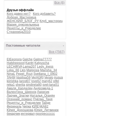
Все (6)
Друзья оффлайн
Кого давно нет?
Кого добавить?
Добрая_Мастерица
ЖЕНСКИЙ_БЛОГ_РУ
Клуб_мастериц
Мария_рукодельница
Рецепты_и_Рукоделие
Странница2010
Постоянные читатели
-
Все (7567)
ElEeonora
Galche
Galina77777
Hatshepsoot
Kantri
Katyuscha
LECHIRVA
Lama207
Ledy_Iness
Leka_66
Lkis
Malgosia
Marisha_34
NinaL
Pepel_Rozi
Svetlana_I_0902
TAH9I
Vasilisa59
VerAGRI
Veralo
irusua
kiirishka
larost07
love62
mary62
olfel
reka1
sherila
sindirela80
svet-lana51
Амаля_Кардалян
Андромеда-1
Валентина_Шиенок
Ларисик
Ларчик_Златки
Наталья_Оганян
Осенний_романс
Пчёлка_Таня
Рецепты_и_Рукоделие
Тайде
Фериналь
Чипка
ЮЛЕЧКА82
Юлия_Дорошкова
Юлия_Литвинюк
бекарчик
интервал
прогресссссс