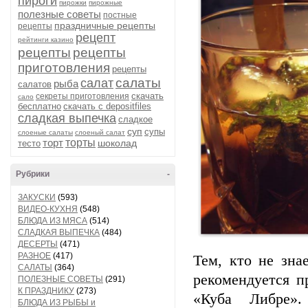
пироги
пирожки
пирожные
полезные советы
постные
праздничные рецепты
рецепты
рецепт
рейтинги казино
рецепты
рецепты
приготовления
рецепты
салаты
салат
рыба
салатов
скачать
секреты приготовления
сало
бесплатно
скачать с depositfiles
сладкая выпечка
сладкое
суп
супы
слоеные салаты
слоеный салат
торт
торты
шоколад
тесто
Рубрики
-
ЗАКУСКИ
(593)
ВИДЕО-КУХНЯ
(548)
БЛЮДА ИЗ МЯСА
(514)
СЛАДКАЯ ВЫПЕЧКА
(484)
ДЕСЕРТЫ
(471)
РАЗНОЕ
(417)
Тем, кто не зна
САЛАТЫ
(364)
рекомендуется 
ПОЛЕЗНЫЕ СОВЕТЫ
(291)
К ПРАЗДНИКУ
(273)
«Куба Либре».
БЛЮДА ИЗ РЫБЫ и