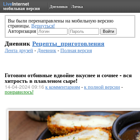
Live
Internet
Дневники
Личка
мобильная версия
Вы были перенаправлены на мобильную версию
страницы.
Вернуться!
Авторизация
Дневник
Рецепты_приготовления
Лента друзей
-
Дневник
-
Полная версия
Готовим отбивные вдвойне вкуснее и сочнее - вся
хитрость в плавленом сыре!
14-04-2024 09:16
к комментариям
-
к полной версии
-
понравилось!