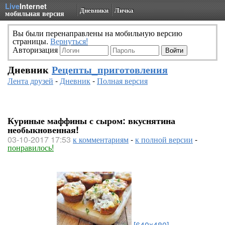
Live
Internet
Дневники
Личка
мобильная версия
Вы были перенаправлены на мобильную версию
страницы.
Вернуться!
Авторизация
Дневник
Рецепты_приготовления
Лента друзей
-
Дневник
-
Полная версия
Куриные маффины с сыром: вкуснятина
необыкновенная!
03-10-2017 17:53
к комментариям
-
к полной версии
-
понравилось!
[640x480]