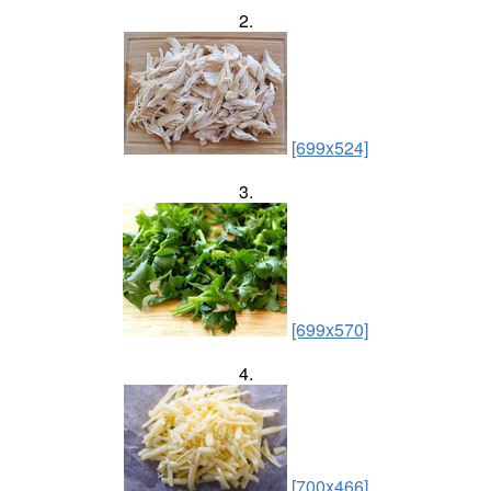
2.
[699x524]
3.
[699x570]
4.
[700x466]