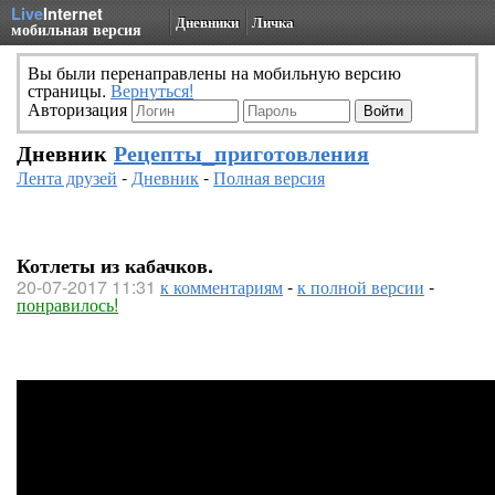
Live
Internet
Дневники
Личка
мобильная версия
Вы были перенаправлены на мобильную версию
страницы.
Вернуться!
Авторизация
Дневник
Рецепты_приготовления
Лента друзей
-
Дневник
-
Полная версия
Котлеты из кабачков.
20-07-2017 11:31
к комментариям
-
к полной версии
-
понравилось!