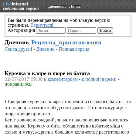
Live
Internet
Дневники
Личка
мобильная версия
Вы были перенаправлены на мобильную версию
страницы.
Вернуться!
Авторизация
Дневник
Рецепты_приготовления
Лента друзей
-
Дневник
-
Полная версия
Курочка в кляре и пюре из батата
02-07-2017 09:38
к комментариям
-
к полной версии
-
понравилось!
Шикарная курочка в кляре с пюрехой из сладкого батата - то 
что надо для сытного обеда или ужина. Готовить курицу с 
пюре проще простого!
Батат довольно сладкий, значит надо хорошенько посолить 
при варке. Курочку отбить, обмакнуть во взбитые яйца с 
солью и муку, жарить в большом количестве растительного 