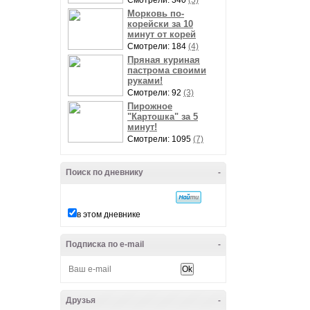
Смотрели: 340
(5)
Морковь по-
корейски за 10
минут от корей
Смотрели: 184
(4)
Пряная куриная
пастрома своими
руками!
Смотрели: 92
(3)
Пирожное
"Картошка" за 5
минут!
Смотрели: 1095
(7)
Поиск по дневнику
-
в этом дневнике
Подписка по e-mail
-
Друзья
-