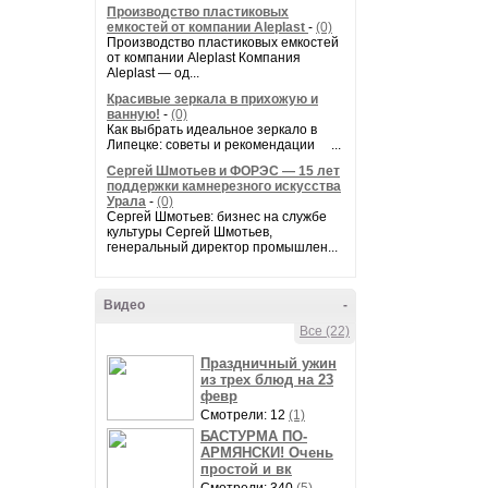
Производство пластиковых
емкостей от компании Aleplast
-
(0)
Производство пластиковых емкостей
от компании Aleplast Компания
Aleplast — од...
Красивые зеркала в прихожую и
ванную!
-
(0)
Как выбрать идеальное зеркало в
Липецке: советы и рекомендации ...
Сергей Шмотьев и ФОРЭС — 15 лет
поддержки камнерезного искусства
Урала
-
(0)
Сергей Шмотьев: бизнес на службе
культуры Сергей Шмотьев,
генеральный директор промышлен...
Видео
-
Все (22)
Праздничный ужин
из трех блюд на 23
февр
Смотрели: 12
(1)
БАСТУРМА ПО-
АРМЯНСКИ! Очень
простой и вк