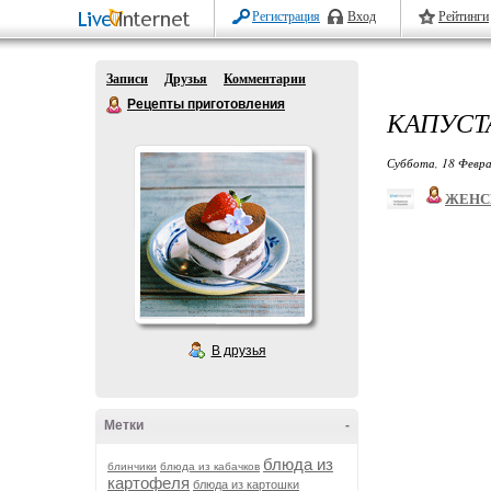
Регистрация
Вход
Рейтинги
Записи
Друзья
Комментарии
Рецепты приготовления
КАПУСТ
Суббота, 18 Февра
ЖЕНС
В друзья
Метки
-
блюда из
блинчики
блюда из кабачков
картофеля
блюда из картошки