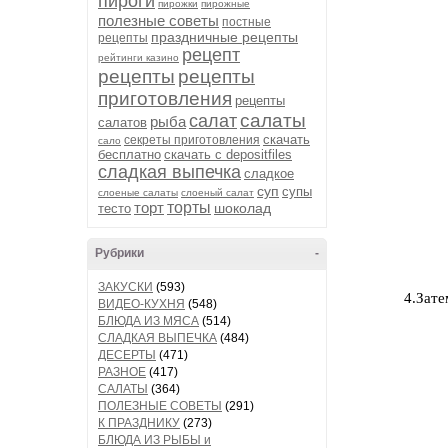
пироги
пирожки
пирожные
полезные советы
постные
праздничные рецепты
рецепты
рецепт
рейтинги казино
рецепты
рецепты
приготовления
рецепты
салаты
салат
рыба
салатов
скачать
секреты приготовления
сало
бесплатно
скачать с depositfiles
сладкая выпечка
сладкое
суп
супы
слоеные салаты
слоеный салат
торт
торты
шоколад
тесто
Рубрики
-
ЗАКУСКИ
(593)
4.Зате
ВИДЕО-КУХНЯ
(548)
БЛЮДА ИЗ МЯСА
(514)
СЛАДКАЯ ВЫПЕЧКА
(484)
ДЕСЕРТЫ
(471)
РАЗНОЕ
(417)
САЛАТЫ
(364)
ПОЛЕЗНЫЕ СОВЕТЫ
(291)
К ПРАЗДНИКУ
(273)
БЛЮДА ИЗ РЫБЫ и