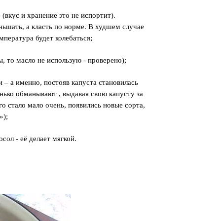
(вкус и хранение это не испортит).
ньшать, а класть по норме. В худшем случае
емпература будет колебаться;
, то масло не использую - проверено);
 – а именно, постояв капуста становилась
тенько обманывают , выдавая свою капусту за
го стало мало очень, появились новые сорта,
»);
осол - её делает мягкой.