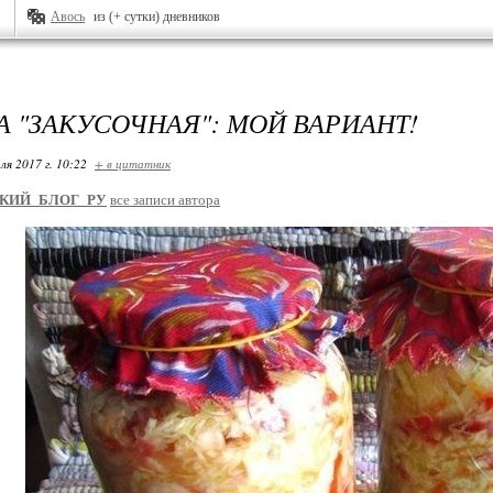
Авось
из (+ сутки) дневников
А "ЗАКУСОЧНАЯ": МОЙ ВАРИАНТ!
ля 2017 г. 10:22
+ в цитатник
КИЙ_БЛОГ_РУ
все записи автора