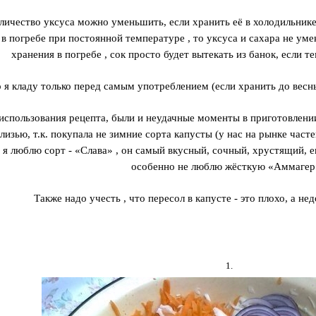
личество уксуса можно уменьшить, если хранить её в холодильнике 
 в погребе при постоянной температуре , то уксуса и сахара не уме
хранения в погребе , сок просто будет вытекать из банок, если т
 я кладу только перед самым употреблением (если хранить до весны
 использования рецепта, были и неудачные моменты в приготовлении
слизью, т.к. покупала не зимние сорта капусты (у нас на рынке час
 я люблю сорт - «Слава» , он самый вкусный, сочный, хрустящий, е
особенно не люблю жёсткую «Аммагер
Также надо учесть , что пересол в капусте - это плохо, а нед
1.