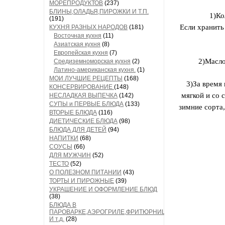
МОРЕПРОДУКТОВ
(237)
БЛИНЫ,ОЛАДЬЯ,ПИРОЖКИ И Т.П.
1)Ко
(191)
Если хранить
КУХНЯ РАЗНЫХ НАРОДОВ
(181)
Восточная кухня
(11)
Азиатская кухня
(8)
Европейская кухня
(7)
2)Масло
Средиземноморская кухня
(2)
Латино-американская кухня.
(1)
МОИ ЛУЧШИЕ РЕЦЕПТЫ
(168)
3)За время
КОНСЕРВИРОВАНИЕ
(148)
мягкой и со 
НЕСЛАДКАЯ ВЫПЕЧКА
(142)
СУПЫ и ПЕРВЫЕ БЛЮДА
(133)
зимние сорта,
ВТОРЫЕ БЛЮДА
(116)
ДИЕТИЧЕСКИЕ БЛЮДА
(98)
БЛЮДА ДЛЯ ДЕТЕЙ
(94)
НАПИТКИ
(68)
СОУСЫ
(66)
ДЛЯ МУЖЧИН
(52)
ТЕСТО
(52)
О ПОЛЕЗНОМ ПИТАНИИ
(43)
ТОРТЫ И ПИРОЖНЫЕ
(39)
УКРАШЕНИЕ И ОФОРМЛЕНИЕ БЛЮД
(38)
БЛЮДА В
ПАРОВАРКЕ,АЭРОГРИЛЕ,ФРИТЮРНИЦЕ
И т.д.
(28)