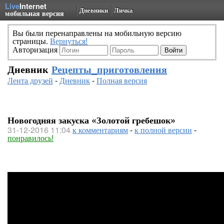
Live
Internet
Дневники
Личка
мобильная версия
Вы были перенаправлены на мобильную версию
страницы.
Вернуться!
Авторизация
Дневник
Рецепты_приготовления
Лента друзей
-
Дневник
-
Полная версия
Новогодняя закуска «Золотой гребешок»
31-12-2016 11:04
к комментариям
-
к полной версии
-
понравилось!