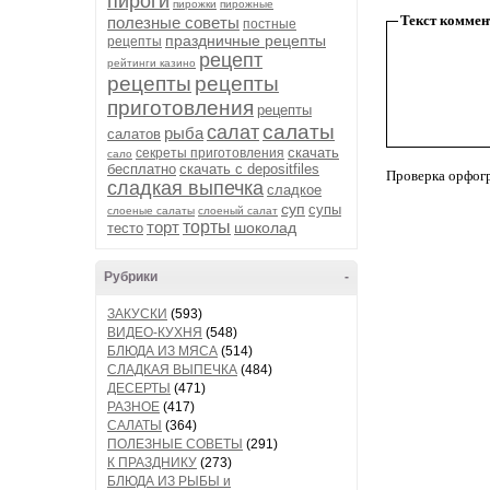
пироги
пирожки
пирожные
Текст коммен
полезные советы
постные
праздничные рецепты
рецепты
рецепт
рейтинги казино
рецепты
рецепты
приготовления
рецепты
салаты
салат
рыба
салатов
скачать
секреты приготовления
сало
бесплатно
скачать с depositfiles
Проверка орфог
сладкая выпечка
сладкое
суп
супы
слоеные салаты
слоеный салат
торт
торты
шоколад
тесто
Рубрики
-
ЗАКУСКИ
(593)
ВИДЕО-КУХНЯ
(548)
БЛЮДА ИЗ МЯСА
(514)
СЛАДКАЯ ВЫПЕЧКА
(484)
ДЕСЕРТЫ
(471)
РАЗНОЕ
(417)
САЛАТЫ
(364)
ПОЛЕЗНЫЕ СОВЕТЫ
(291)
К ПРАЗДНИКУ
(273)
БЛЮДА ИЗ РЫБЫ и