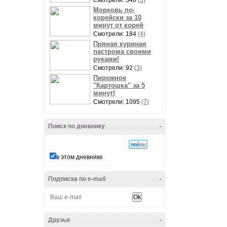
Смотрели: 340
(5)
Морковь по-
корейски за 10
минут от корей
Смотрели: 184
(4)
Пряная куриная
пастрома своими
руками!
Смотрели: 92
(3)
Пирожное
"Картошка" за 5
минут!
Смотрели: 1095
(7)
Поиск по дневнику
-
в этом дневнике
Подписка по e-mail
-
Друзья
-