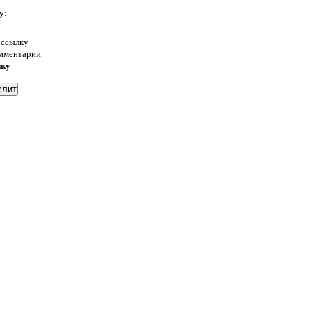
у:
 ссылку
омментарии
нку