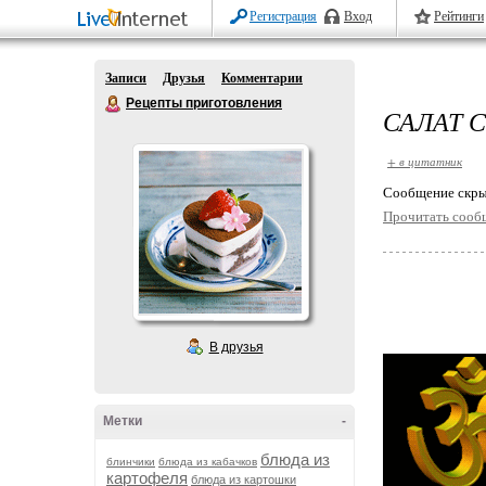
Регистрация
Вход
Рейтинги
Записи
Друзья
Комментарии
Рецепты приготовления
САЛАТ 
+ в цитатник
Cообщение скры
Прочитать сооб
В друзья
Метки
-
блюда из
блинчики
блюда из кабачков
картофеля
блюда из картошки