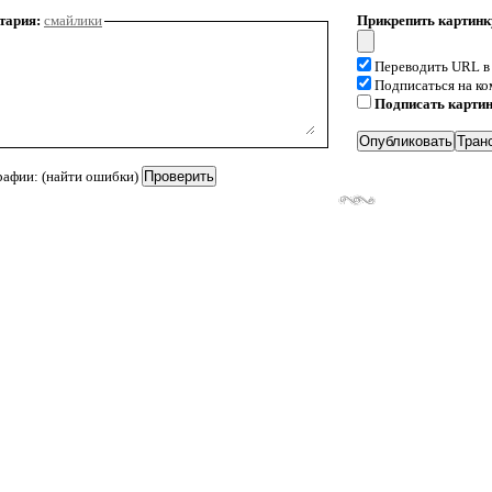
тария:
смайлики
Прикрепить картинк
Переводить URL в
Подписаться на к
Подписать карти
рафии: (найти ошибки)