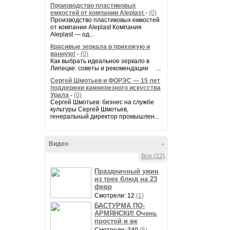
Производство пластиковых
емкостей от компании Aleplast
-
(0)
Производство пластиковых емкостей
от компании Aleplast Компания
Aleplast — од...
Красивые зеркала в прихожую и
ванную!
-
(0)
Как выбрать идеальное зеркало в
Липецке: советы и рекомендации ...
Сергей Шмотьев и ФОРЭС — 15 лет
поддержки камнерезного искусства
Урала
-
(0)
Сергей Шмотьев: бизнес на службе
культуры Сергей Шмотьев,
генеральный директор промышлен...
Видео
-
Все (22)
Праздничный ужин
из трех блюд на 23
февр
Смотрели: 12
(1)
БАСТУРМА ПО-
АРМЯНСКИ! Очень
простой и вк