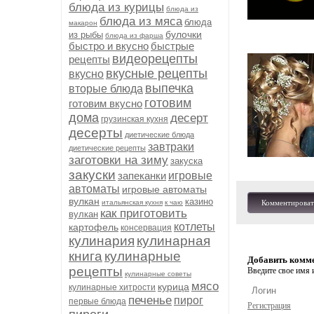
блюда из курицы
блюда из
блюда из мяса
блюда
макарон
булочки
из рыбы
блюда из фарша
быстро и вкусно
быстрые
видеорецепты
рецепты
вкусные рецепты
вкусно
выпечка
вторые блюда
готовим
готовим вкусно
дома
десерт
грузинская кухня
десерты
диетические блюда
завтраки
диетические рецепты
заготовки на зиму
закуска
закуски
запеканки
игровые
автоматы
игровые автоматы
вулкан
казино
итальянская кухня
к чаю
Комментироват
как приготовить
вулкан
котлеты
картофель
консервация
кулинария
кулинарная
книга
кулинарные
Добавить комм
рецепты
Введите свое имя и
кулинарные советы
мясо
курица
кулинарные хитрости
печенье
пирог
первые блюда
Регистрация