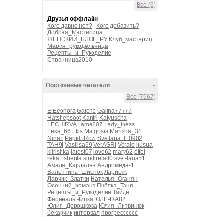
Все (6)
Друзья оффлайн
Кого давно нет?
Кого добавить?
Добрая_Мастерица
ЖЕНСКИЙ_БЛОГ_РУ
Клуб_мастериц
Мария_рукодельница
Рецепты_и_Рукоделие
Странница2010
Постоянные читатели
-
Все (7567)
ElEeonora
Galche
Galina77777
Hatshepsoot
Kantri
Katyuscha
LECHIRVA
Lama207
Ledy_Iness
Leka_66
Lkis
Malgosia
Marisha_34
NinaL
Pepel_Rozi
Svetlana_I_0902
TAH9I
Vasilisa59
VerAGRI
Veralo
irusua
kiirishka
larost07
love62
mary62
olfel
reka1
sherila
sindirela80
svet-lana51
Амаля_Кардалян
Андромеда-1
Валентина_Шиенок
Ларисик
Ларчик_Златки
Наталья_Оганян
Осенний_романс
Пчёлка_Таня
Рецепты_и_Рукоделие
Тайде
Фериналь
Чипка
ЮЛЕЧКА82
Юлия_Дорошкова
Юлия_Литвинюк
бекарчик
интервал
прогресссссс