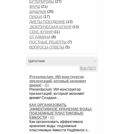
БУТЕРБРОДЫ
(27)
ФАРШ
(21)
ШАШЛЫК
(20)
ПИЦЦА
(17)
ДИЕТЫ,ПОХУДЕНИЕ
(13)
ЭКЗОТИЧЕСКАЯ КУХНЯ
(13)
СЕКС-КУХНЯ
(11)
ОТ АДМИНА
(8)
ПОСТНЫЕ РЕЦЕПТЫ
(7)
ВОПРОСЫ-ОТВЕТЫ
(5)
Цитатник
-
Все (507)
Presentacium: ИИ‑конструктор
презентаций, который экономит
время!
-
(0)
Presentacium: ИИ‑конструктор
презентаций, который экономит
время! Создани...
КАК ОРГАНИЗОВАТЬ
ЭФФЕКТИВНОЕ ХРАНЕНИЕ ВОДЫ:
ПОДЗЕМНЫЕ ПЛАСТИКОВЫЕ
ЁМКОСТИ
-
(0)
Как организовать эффективное
хранение воды: подземные
пластиковые ёмкости Надёжное х...