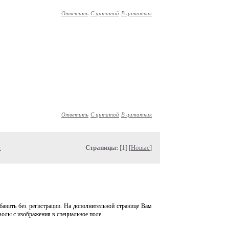
Ответить
С цитатой
В цитатник
Ответить
С цитатой
В цитатник
»
Страницы:
[1] [
Новые
]
авить без регистрации. На дополнительной странице Вам
волы с изображения в специальное поле.