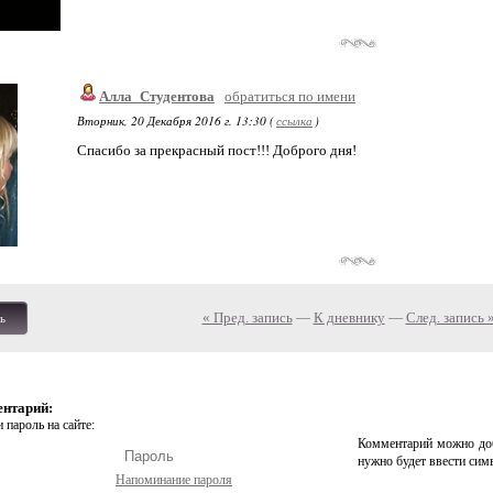
Алла_Студентова
обратиться по имени
Вторник, 20 Декабря 2016 г. 13:30 (
ссылка
)
Спасибо за прекрасный пост!!! Доброго дня!
« Пред. запись
—
К дневнику
—
След. запись 
ь
ентарий:
 пароль на сайте:
Комментарий можно доб
нужно будет ввести сим
Напоминание пароля