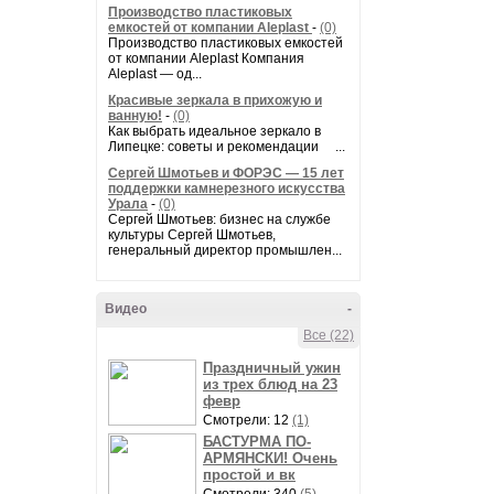
Производство пластиковых
емкостей от компании Aleplast
-
(0)
Производство пластиковых емкостей
от компании Aleplast Компания
Aleplast — од...
Красивые зеркала в прихожую и
ванную!
-
(0)
Как выбрать идеальное зеркало в
Липецке: советы и рекомендации ...
Сергей Шмотьев и ФОРЭС — 15 лет
поддержки камнерезного искусства
Урала
-
(0)
Сергей Шмотьев: бизнес на службе
культуры Сергей Шмотьев,
генеральный директор промышлен...
Видео
-
Все (22)
Праздничный ужин
из трех блюд на 23
февр
Смотрели: 12
(1)
БАСТУРМА ПО-
АРМЯНСКИ! Очень
простой и вк