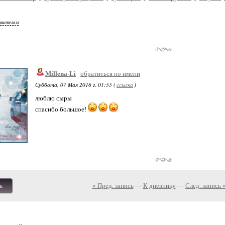
ователям
Millena-Li
обратиться по имени
Суббота, 07 Мая 2016 г. 01:55 (
ссылка
)
люблю сыры
спасибо большое!
« Пред. запись
—
К дневнику
—
След. запись 
ь