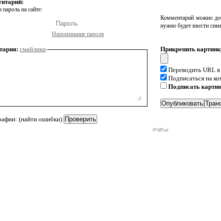
ентарий:
 пароль на сайте:
Комментарий можно доб
нужно будет ввести сим
Напоминание пароля
тария:
смайлики
Прикрепить картинк
Переводить URL в
Подписаться на к
Подписать карти
рафии: (найти ошибки)