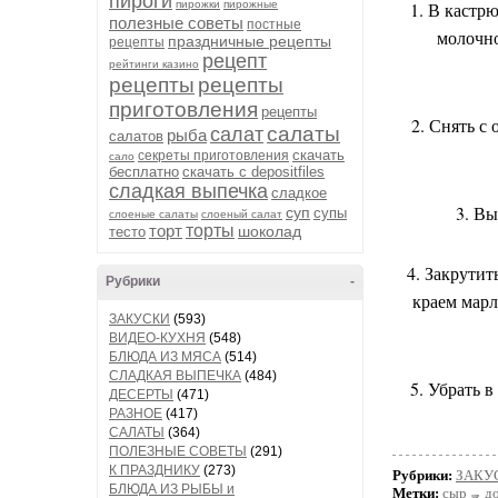
пироги
пирожки
пирожные
1. В кастр
полезные советы
постные
молочно
праздничные рецепты
рецепты
рецепт
рейтинги казино
рецепты
рецепты
приготовления
рецепты
2. Снять с
салаты
салат
рыба
салатов
скачать
секреты приготовления
сало
бесплатно
скачать с depositfiles
сладкая выпечка
сладкое
3. Вы
суп
супы
слоеные салаты
слоеный салат
торт
торты
шоколад
тесто
4. Закрути
Рубрики
-
краем марл
ЗАКУСКИ
(593)
ВИДЕО-КУХНЯ
(548)
БЛЮДА ИЗ МЯСА
(514)
СЛАДКАЯ ВЫПЕЧКА
(484)
5. Убрать 
ДЕСЕРТЫ
(471)
РАЗНОЕ
(417)
САЛАТЫ
(364)
ПОЛЕЗНЫЕ СОВЕТЫ
(291)
К ПРАЗДНИКУ
(273)
Рубрики:
ЗАКУ
БЛЮДА ИЗ РЫБЫ и
Метки:
сыр
д