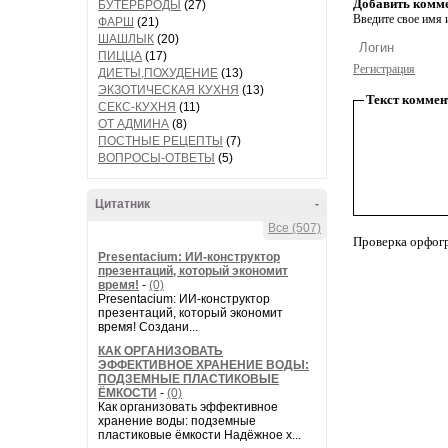
Добавить комм
БУТЕРБРОДЫ
(27)
Введите свое имя и
ФАРШ
(21)
ШАШЛЫК
(20)
ПИЦЦА
(17)
Регистрация
ДИЕТЫ,ПОХУДЕНИЕ
(13)
ЭКЗОТИЧЕСКАЯ КУХНЯ
(13)
Текст коммен
СЕКС-КУХНЯ
(11)
ОТ АДМИНА
(8)
ПОСТНЫЕ РЕЦЕПТЫ
(7)
ВОПРОСЫ-ОТВЕТЫ
(5)
Цитатник
-
Все (507)
Проверка орфог
Presentacium: ИИ‑конструктор
презентаций, который экономит
время!
-
(0)
Presentacium: ИИ‑конструктор
презентаций, который экономит
время! Создани...
КАК ОРГАНИЗОВАТЬ
ЭФФЕКТИВНОЕ ХРАНЕНИЕ ВОДЫ:
ПОДЗЕМНЫЕ ПЛАСТИКОВЫЕ
ЁМКОСТИ
-
(0)
Как организовать эффективное
хранение воды: подземные
пластиковые ёмкости Надёжное х...