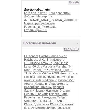
Все (6)
Друзья оффлайн
Кого давно нет?
Кого добавить?
Добрая_Мастерица
ЖЕНСКИЙ_БЛОГ_РУ
Клуб_мастериц
Мария_рукодельница
Рецепты_и_Рукоделие
Странница2010
Постоянные читатели
-
Все (7567)
ElEeonora
Galche
Galina77777
Hatshepsoot
Kantri
Katyuscha
LECHIRVA
Lama207
Ledy_Iness
Leka_66
Lkis
Malgosia
Marisha_34
NinaL
Pepel_Rozi
Svetlana_I_0902
TAH9I
Vasilisa59
VerAGRI
Veralo
irusua
kiirishka
larost07
love62
mary62
olfel
reka1
sherila
sindirela80
svet-lana51
Амаля_Кардалян
Андромеда-1
Валентина_Шиенок
Ларисик
Ларчик_Златки
Наталья_Оганян
Осенний_романс
Пчёлка_Таня
Рецепты_и_Рукоделие
Тайде
Фериналь
Чипка
ЮЛЕЧКА82
Юлия_Дорошкова
Юлия_Литвинюк
бекарчик
интервал
прогресссссс