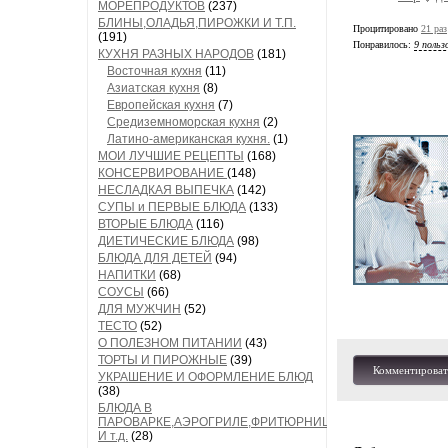
МОРЕПРОДУКТОВ
(237)
БЛИНЫ,ОЛАДЬЯ,ПИРОЖКИ И Т.П.
Процитировано
21 раз
(191)
Понравилось:
9 польз
КУХНЯ РАЗНЫХ НАРОДОВ
(181)
Восточная кухня
(11)
Азиатская кухня
(8)
Европейская кухня
(7)
Средиземноморская кухня
(2)
Латино-американская кухня.
(1)
МОИ ЛУЧШИЕ РЕЦЕПТЫ
(168)
КОНСЕРВИРОВАНИЕ
(148)
НЕСЛАДКАЯ ВЫПЕЧКА
(142)
СУПЫ и ПЕРВЫЕ БЛЮДА
(133)
ВТОРЫЕ БЛЮДА
(116)
ДИЕТИЧЕСКИЕ БЛЮДА
(98)
БЛЮДА ДЛЯ ДЕТЕЙ
(94)
НАПИТКИ
(68)
СОУСЫ
(66)
ДЛЯ МУЖЧИН
(52)
ТЕСТО
(52)
О ПОЛЕЗНОМ ПИТАНИИ
(43)
ТОРТЫ И ПИРОЖНЫЕ
(39)
Комментироват
УКРАШЕНИЕ И ОФОРМЛЕНИЕ БЛЮД
(38)
БЛЮДА В
ПАРОВАРКЕ,АЭРОГРИЛЕ,ФРИТЮРНИЦЕ
И т.д.
(28)