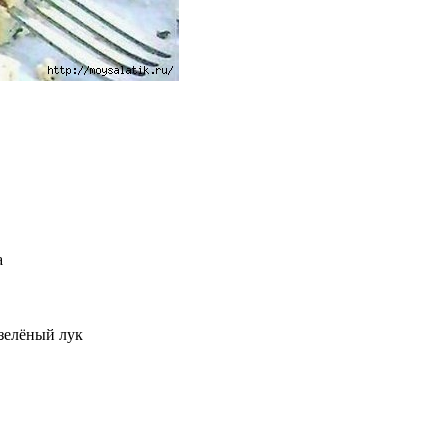
а
 зелёный лук