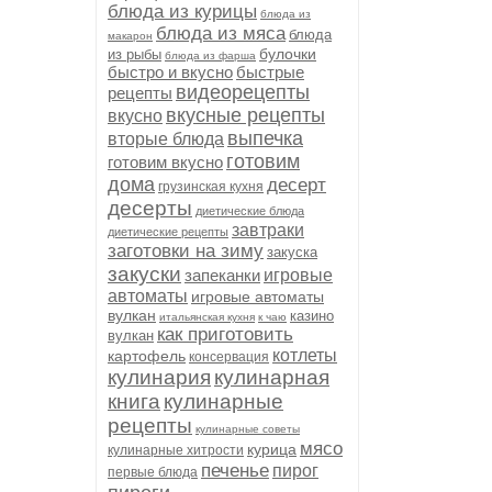
блюда из курицы
блюда из
блюда из мяса
блюда
макарон
булочки
из рыбы
блюда из фарша
быстро и вкусно
быстрые
видеорецепты
рецепты
вкусные рецепты
вкусно
выпечка
вторые блюда
готовим
готовим вкусно
дома
десерт
грузинская кухня
десерты
диетические блюда
завтраки
диетические рецепты
заготовки на зиму
закуска
закуски
запеканки
игровые
автоматы
игровые автоматы
вулкан
казино
итальянская кухня
к чаю
как приготовить
вулкан
котлеты
картофель
консервация
кулинария
кулинарная
книга
кулинарные
рецепты
кулинарные советы
мясо
курица
кулинарные хитрости
печенье
пирог
первые блюда