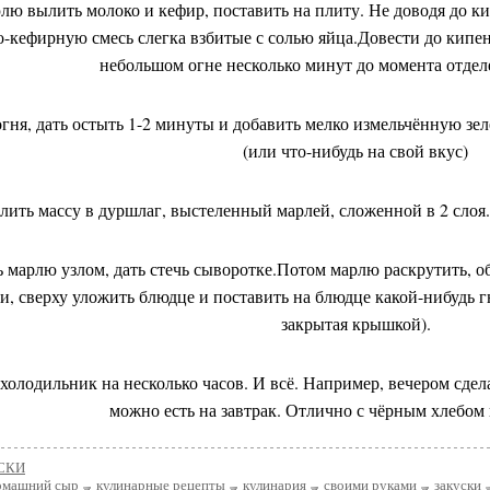
юлю вылить молоко и кефир, поставить на плиту. Не доводя до к
-кефирную смесь слегка взбитые с солью яйца.Довести до кипени
небольшом огне несколько минут до момента отдел
 огня, дать остыть 1-2 минуты и добавить мелко измельчённую зел
(или что-нибудь на свой вкус)
лить массу в дуршлаг, выстеленный марлей, сложенной в 2 сло
ть марлю узлом, дать стечь сыворотке.Потом марлю раскрутить,
и, сверху уложить блюдце и поставить на блюдце какой-нибудь гн
закрытая крышкой).
в холодильник на несколько часов. И всё. Например, вечером сдел
можно есть на завтрак. Отлично с чёрным хлебом
СКИ
омашний сыр
кулинарные рецепты
кулинария
своими руками
закуски