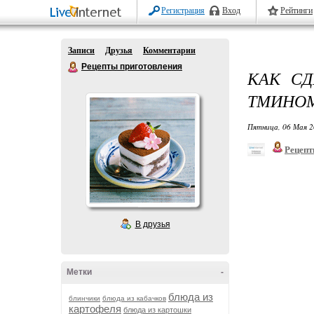
Регистрация
Вход
Рейтинги
Записи
Друзья
Комментарии
Рецепты приготовления
КАК С
ТМИНОМ
Пятница, 06 Мая 2
Рецепт
В друзья
Метки
-
блюда из
блинчики
блюда из кабачков
картофеля
блюда из картошки