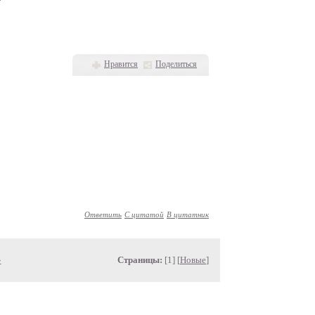
Нравится
Поделиться
Ответить
С цитатой
В цитатник
»
Страницы:
[1] [
Новые
]