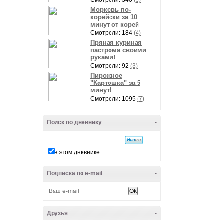
Смотрели: 340
(5)
Морковь по-
корейски за 10
минут от корей
Смотрели: 184
(4)
Пряная куриная
пастрома своими
руками!
Смотрели: 92
(3)
Пирожное
"Картошка" за 5
минут!
Смотрели: 1095
(7)
Поиск по дневнику
-
в этом дневнике
Подписка по e-mail
-
Друзья
-