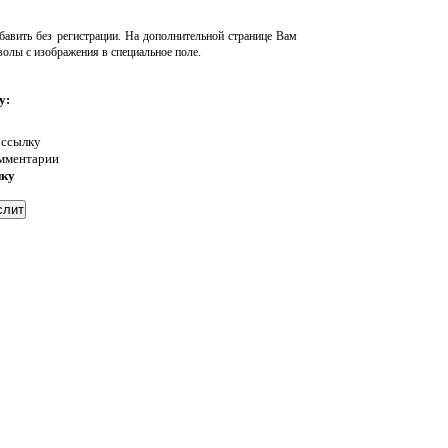
авить без регистрации. На дополнительной странице Вам
волы с изображения в специальное поле.
у:
 ссылку
омментарии
нку