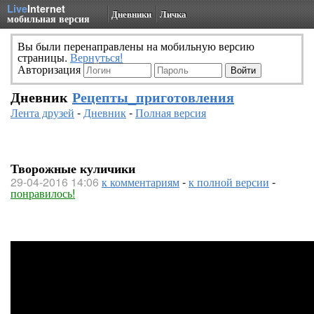
Live
Internet
Дневники
Личка
мобильная версия
Вы были перенаправлены на мобильную версию
страницы.
Вернуться!
Авторизация
Дневник
Рецепты_приготовления
Лента друзей
-
Дневник
-
Полная версия
Творожные куличики
29-04-2016 14:06
к комментариям
-
к полной версии
-
понравилось!