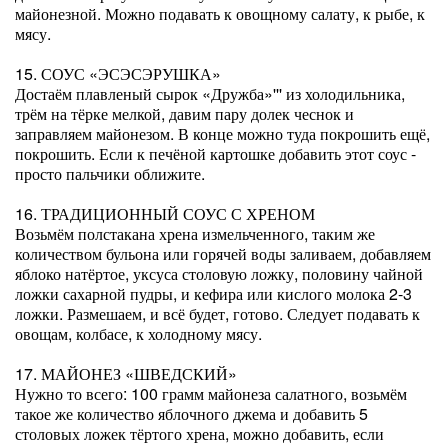
майонезной. Можно подавать к овощному салату, к рыбе, к
мясу.
15. СОУС «ЭСЭСЭРУШКА»
Достаём плавленый сырок «Дружба»''' из холодильника,
трём на тёрке мелкой, давим пару долек чеснок и
заправляем майонезом. В конце можно туда покрошить ещё,
покрошить. Если к печёной картошке добавить этот соус -
просто пальчики оближите.
16. ТРАДИЦИОННЫЙ СОУС С ХРЕНОМ
Возьмём полстакана хрена измельченного, таким же
количеством бульона или горячей воды заливаем, добавляем
яблоко натёртое, уксуса столовую ложку, половину чайной
ложки сахарной пудры, и кефира или кислого молока 2-3
ложки. Размешаем, и всё будет, готово. Следует подавать к
овощам, колбасе, к холодному мясу.
17. МАЙОНЕЗ «ШВЕДСКИЙ»
Нужно то всего: 100 грамм майонеза салатного, возьмём
такое же количество яблочного джема и добавить 5
столовых ложек тёртого хрена, можно добавить, если