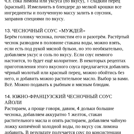
ч.л. сока лимона или уксуса (по вкусу), 1 сладкий перец
(красный). Измельчить в блендере до мелкой крошки все
ингредиенты и полученную массу залить в соусник,
заправив специями по вкусу.
13. ЧЕСНОЧНЫЙ СОУС «МУЖДЕЙ»
Берём головку чеснока, почистим его и разотрём. Растёртый
чеснок разводим в половине стакана воды, можно взять,
если есть под рукой мясной бульон, но это необязательно,
добавляем уксус и соль по вкусу. Если соус немного
настоится, то будет ещё колоритнее. В некоторых рецептах
приготовления этого вкусного соуса предлагается добавлять
чёрный молотый или красный перец, можно обойтись без
него, и добавить можно растительное масло. Выбор за вами.
Всё. Можно подавать к рыбным и мясным блюдам.
14. ЮЖНО-ФРАНЦУЗСКИЙ ЧЕСНОЧНЫЙ СОУС
АЙОЛИ
Растираем, а проще говоря, давим, 4 дольки большие
чеснока, добавляем аккуратно 1 желток, стакан
растительного масла и опять растираем, добавляем чайную
ложку кипячёной холодной воды, по вкусу сок лимона
добавить. В результате получается соус по консистенции