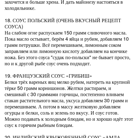
захочется и больше хрена. И дать майонезу настояться в
холодильнике.
18. СОУС ПОЛЬСКИЙ (ОЧЕНЬ ВКУСНЫЙ РЕЦЕПТ
СОУСА)
На слабом огне распускаем 150 грамм сливочного масла.
Пока масло остывает, берём 4 яйца и рубим, добавляем 10
грамм петрушки. Всё перемешиваем, лимонным соком
заправляем или лимонную кислоту добавляем на кончике
ножа. Без этого соуса "судак по-польски" не бывает просто,
но и к другой рыбе соус очень подходит.
19. ФРАНЦУЗСКИЙ СОУС «ГРИБИШ»
Белки трёх вареных яиц мелко рубим, натереть на крупной
тёрке 50 грамм корнишонов. Желтки растираем, и
смешивай с 30 граммами горчицы, постепенно вливаем
стакан растительного масла, уксуса добавляем 30 грамм и
перемешиваем. А потом в массу желтковую добавляем
огурцы и белки, соль и зелень по вкусу. И соус готов.
Можно подавать к холодным блюдам, но и хорошо идёт этот
соус к горячим рыбным блюдам.
20. ИНДИЙСКИЙ КРЫЖОВЕННЫЙ СОУС «АМЛА