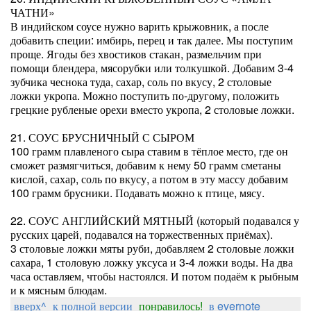
ЧАТНИ»
В индийском соусе нужно варить крыжовник, а после
добавить специи: имбирь, перец и так далее. Мы поступим
проще. Ягоды без хвостиков стакан, размельчим при
помощи блендера, мясорубки или толкушкой. Добавим 3-4
зубчика чеснока туда, сахар, соль по вкусу, 2 столовые
ложки укропа. Можно поступить по-другому, положить
грецкие рубленые орехи вместо укропа, 2 столовые ложки.
21. СОУС БРУСНИЧНЫЙ С СЫРОМ
100 грамм плавленого сыра ставим в тёплое место, где он
сможет размягчиться, добавим к нему 50 грамм сметаны
кислой, сахар, соль по вкусу, а потом в эту массу добавим
100 грамм брусники. Подавать можно к птице, мясу.
22. СОУС АНГЛИЙСКИЙ МЯТНЫЙ (который подавался у
русских царей, подавался на торжественных приёмах).
3 столовые ложки мяты руби, добавляем 2 столовые ложки
сахара, 1 столовую ложку уксуса и 3-4 ложки воды. На два
часа оставляем, чтобы настоялся. И потом подаём к рыбным
и к мясным блюдам.
вверх^
к полной версии
понравилось!
в evernote