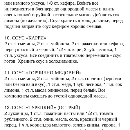
или немного уксуса, 1/3 ст. кефира. Взбить все
ингредиенты в блендере до однородной массы и влить
очень тонкой струйкой растительное масло. Добавить сок
лимона (по желанию). Соус хранить в холодильнике, перед
подачей заправить соус кефиром хорошо смешав.
10. СОУС «КАРРИ»
2 ст.л. сметаны, 2 ст.л. майонеза, 2 ст. ряженки или кефира,
перец красный и черный, 1/2 ч.л. кари, 2 зуб. чеснока, 1
ст.л. уксуса. Все соединить и тщательно перемешать - соус
готов. Хранить соус в холодильнике.
11. СОУС «ГОРЧИЧНО-МЕДОВЫЙ»
2 ст.л. сметаны, 2 ст.л. майонеза, 2 ст.л. горчицы (зернами
или без на ваш вкус), 1 ст.л. меда, 1 зуб. чеснока, 1 ч.л. сок
лимона, 1 ст.л. масла оливковое, перец белый. Все
компоненты смешать до густой однородной массы.
12. СОУС «ТУРЕЦКИЙ» (ОСТРЫЙ)
2 луковицы, 1 ст.л. томатной пасты или 1/2 ст. томата
рубленного, 2 ст.л. олив. масла, соль, красный и черный
перец, 1 ч.л. кориандра молотого, зелень кинзы, укропа, 1