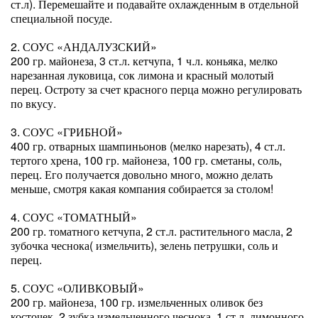
ст.л). Перемешайте и подавайте охлажденным в отдельной
специальной посуде.
2. СОУС «АНДАЛУЗСКИЙ»
200 гр. майонеза, 3 ст.л. кетчупа, 1 ч.л. коньяка, мелко
нарезанная луковица, сок лимона и красный молотый
перец. Остроту за счет красного перца можно регулировать
по вкусу.
3. СОУС «ГРИБНОЙ»
400 гр. отварных шампиньонов (мелко нарезать), 4 ст.л.
тертого хрена, 100 гр. майонеза, 100 гр. сметаны, соль,
перец. Его получается довольно много, можно делать
меньше, смотря какая компания собирается за столом!
4. СОУС «ТОМАТНЫЙ»
200 гр. томатного кетчупа, 2 ст.л. растительного масла, 2
зубочка чеснока( измельчить), зелень петрушки, соль и
перец.
5. СОУС «ОЛИВКОВЫЙ»
200 гр. майонеза, 100 гр. измельченных оливок без
косточек, 2 зубка измельченного чеснока, 1 ст.л. лимонного