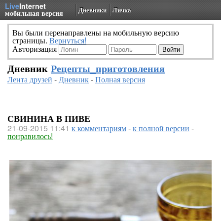
Live
Internet
Дневники
Личка
мобильная версия
Вы были перенаправлены на мобильную версию
страницы.
Вернуться!
Авторизация
Дневник
Рецепты_приготовления
Лента друзей
-
Дневник
-
Полная версия
СВИНИНА В ПИВЕ
21-09-2015 11:41
к комментариям
-
к полной версии
-
понравилось!