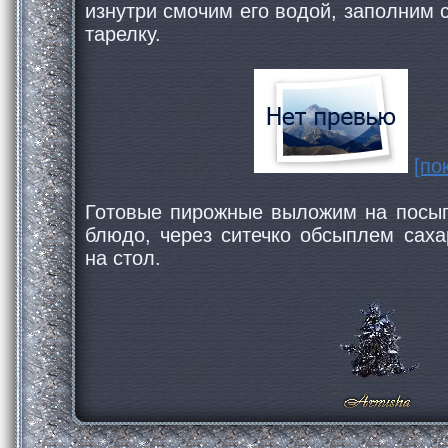
изнутри смочим его водой, заполним 
тарелку.
[по
Готовые пирожные выложим на посып
блюдо, через ситечко обсыплем сах
на стол.