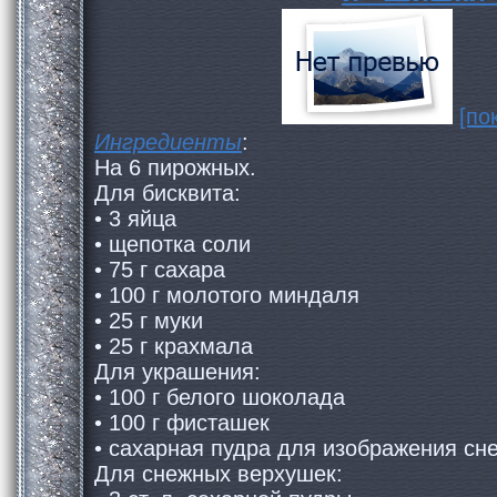
[по
Ингредиенты
:
На 6 пирожных.
Для бисквита:
• 3 яйца
• щепотка соли
• 75 г сахара
• 100 г молотого миндаля
• 25 г муки
• 25 г крахмала
Для украшения:
• 100 г белого шоколада
• 100 г фисташек
• сахарная пудра для изображения сне
Для снежных верхушек: