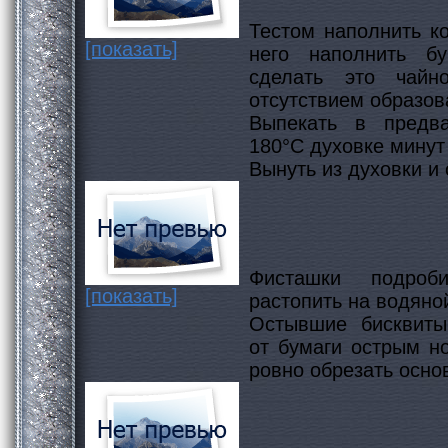
Тестом наполнить к
[показать]
него наполнить б
сделать это чайн
отсутствием образова
Выпекать в предва
180°C духовке минут
Вынуть из духовки и 
Фисташки подроб
[показать]
растопить на водяно
Остывшие бисквиты
от бумаги острым н
ровно обрезать осно