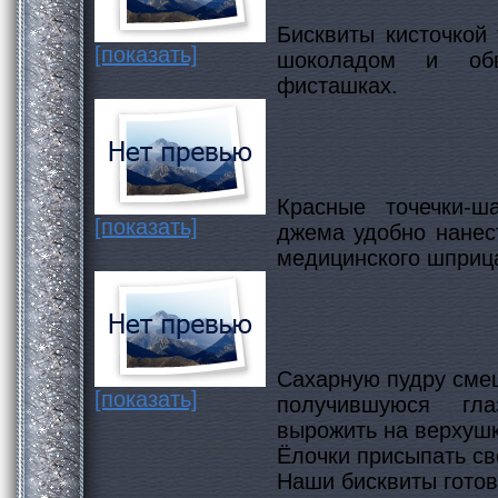
Бисквиты кисточкой
[показать]
шоколадом и об
фисташках.
Красные точечки-ш
[показать]
джема удобно нанес
медицинского шприца
Сахарную пудру сме
[показать]
получившуюся гл
вырожить на верхушк
Ёлочки присыпать св
Наши бисквиты готов