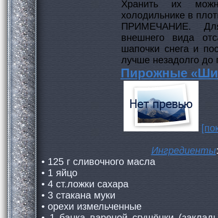
Хранить их мож
холодильнике в плот
ПРИМЕЧАНИЕ. Дл
внешнего вида отс
шапочки снега и по
лучше незадолго до 
Пирожные «Ши
[по
Ингредиенты
• 125 г сливочного масла
• 1 яйцо
• 4 ст.ложки сахара
• 3 стакана муки
• орехи измельченные
• 1 банка вареной сгущёнки (заклад