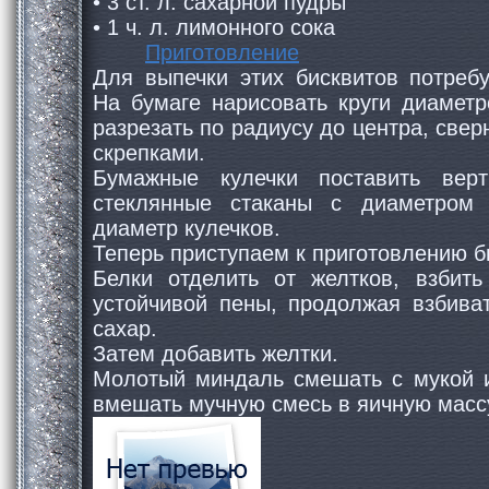
• 3 ст. л. сахарной пудры
• 1 ч. л. лимонного сока
Приготовление
Для выпечки этих бисквитов потребу
На бумаге нарисовать круги диаметр
разрезать по радиусу до центра, свер
скрепками.
Бумажные кулечки поставить верт
стеклянные стаканы с диаметром
диаметр кулечков.
Теперь приступаем к приготовлению б
Белки отделить от желтков, взбит
устойчивой пены, продолжая взбива
сахар.
Затем добавить желтки.
Молотый миндаль смешать с мукой и
вмешать мучную смесь в яичную масс