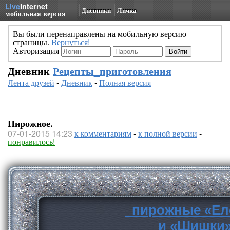
Live
Internet
Дневники
Личка
мобильная версия
Вы были перенаправлены на мобильную версию
страницы.
Вернуться!
Авторизация
Дневник
Рецепты_приготовления
Лента друзей
-
Дневник
-
Полная версия
Пирожное.
07-01-2015 14:23
к комментариям
-
к полной версии
-
понравилось!
пирожные «Ел
и «Шишки