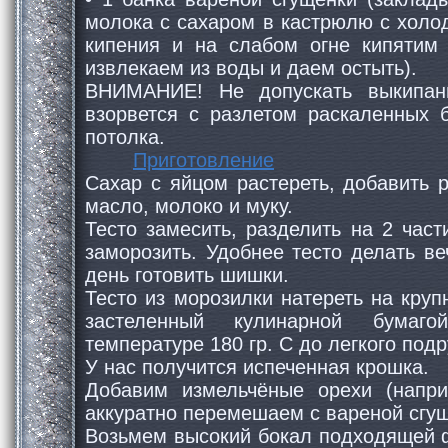
молока с сахаром в кастрюлю с холо
кипения и на слабом огне кипятим 
извлекаем из воды и даем остыть).
ВНИМАНИЕ! Не допускать выкипан
взорвется с разлетом раскаленных 
потолка.
Приготовление
Сахар с яйцом растереть, добавить 
масло, молоко и муку.
Тесто замесить, разделить на 2 част
заморозить. Удобнее тесто делать в
день готовить шишки.
Тесто из морозилки натереть на круп
застеленный кулинарной бумаг
температуре 180 гр. С до легкого под
У нас получится испеченная крошка.
Добавим измельчёные орехи (напри
аккуратно перемешаем с вареной сгу
Возьмем высокий бокал подходящей 