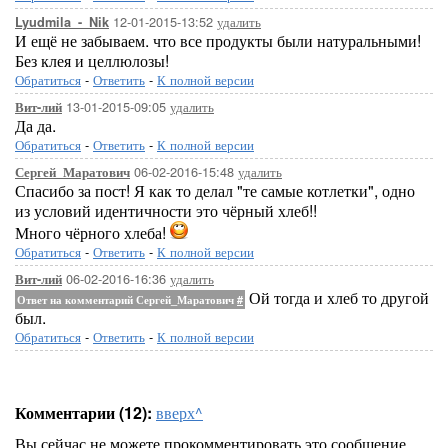
12-01-2015-13:52
удалить
Lyudmila_-_Nik
И ещё не забываем. что все продукты были натуральными!
Без клея и целлюлозы!
Обратиться
-
Ответить
-
К полной версии
13-01-2015-09:05
удалить
Вит-лий
Да да.
Обратиться
-
Ответить
-
К полной версии
06-02-2016-15:48
удалить
Сергей_Маратович
Спасибо за пост! Я как то делал "те самые котлетки", одно
из условий идентичности это чёрный хлеб!!
Много чёрного хлеба!
Обратиться
-
Ответить
-
К полной версии
06-02-2016-16:36
удалить
Вит-лий
Ой тогда и хлеб то другой
Ответ на комментарий Сергей_Маратович
#
был.
Обратиться
-
Ответить
-
К полной версии
Комментарии (12):
вверх^
Вы сейчас не можете прокомментировать это сообщение.