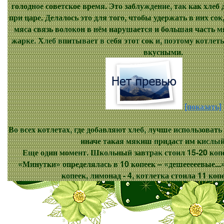
голодное советское время. Это заблуждение, так как хлеб
при царе. Делалось это для того, чтобы удержать в них сок
мяса связь волокон в нём нарушается и большая часть м
жарке. Хлеб впитывает в себя этот сок и, поэтому котл
вкусными.
[показать]
Во всех котлетах, где добавляют хлеб, лучше использовать
иначе такая мякиш придаст им кислый
Еще один момент. Школьный завтрак стоил 15-20 копее
«Минутки» определялась в 10 копеек – «дешееееевые...»
копеек, лимонад - 4, котлетка стоила 11 коп