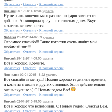
Обратиться
-
Ответить
-
К полной версии
25-12-2014-12:34
удалить
Вит-лий
Ну не знаю. конечно мясо разное. но фарш зависит от
добавок. А сковорода да лучше с толстым дном. Вкус
котлеток вспоминается.
Обратиться
-
Ответить
-
К полной версии
28-12-2014-02:59
удалить
Nat-alka
Огромное спасибо!!! Такие котлетки очень любит мой
любимый зять!!!
Обратиться
-
Ответить
-
К полной версии
28-12-2014-08:50
удалить
Вит-лий
Вот и хорошо. Кормите.
Обратиться
-
Ответить
-
К полной версии
02-01-2015-18:22
удалить
Лия_плюс
Вот спасибо за мечту...! Помню хорошо те дивные времена,
и котлеты в школе и других столовых были действительно
очень вкусные :-) С Новым годом Вас!
Обратиться
-
Ответить
-
К полной версии
02-01-2015-18:55
удалить
Вит-лий
Вот и хорошо что вспомнили. С Новым годом. Счастья Вам.
Обратиться
-
Ответить
-
К полной версии