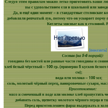
Следуя этим правилам можно легко приготовить ваши л
вы с удовольствием ели в школьной или заводс
Да, и ещё один момент – в стандартные столовские ко
добавляли репчатый лук, потому что он ускоряет порчу
Котлеты мясные как в столовой. Р
[показать]
Состав (на 5-6 порций):
говядина без костей или равные части говядины и свинин
хлеб белый чёрствый – 100 гр. (примерно 5 кусков белого
см);
вода или молоко – 100 мл;
соль, молотый чёрный перец, панировочные сухари, масл
Приготовление:
мясо и смоченный в воде или молоке хлеб пропустить ч
добавить соль, щепотку молотого чёрного перца и 
Перед приготовлением фарш выдержать в холоди