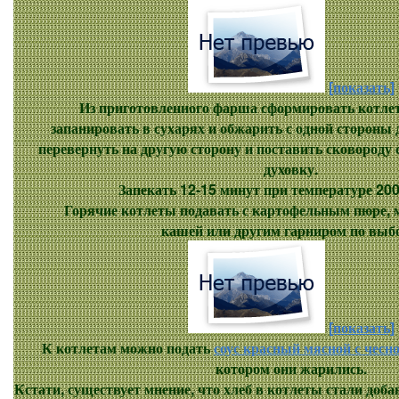
[показать]
Из приготовленного фарша сформировать котлет
запанировать в сухарях и обжарить с одной стороны 
перевернуть на другую сторону и поставить сковороду 
духовку.
Запекать 12-15 минут при температуре 200-
Горячие котлеты подавать с картофельным пюре, м
кашей или другим гарниром по выб
[показать]
К котлетам можно подать
соус красный мясной с чесн
котором они жарились.
Кстати, существует мнение, что хлеб в котлеты стали доб