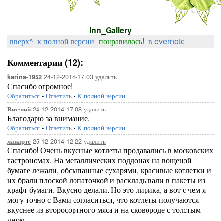
Inn_Gallery
вверх^
к полной версии
понравилось!
в evernote
Комментарии (12):
24-12-2014-17:03
удалить
karina-1952
Спасибо огромное!
Обратиться
-
Ответить
-
К полной версии
24-12-2014-17:08
удалить
Вит-лий
Благодарю за внимание.
Обратиться
-
Ответить
-
К полной версии
25-12-2014-12:22
удалить
ланарте
Спасибо! Очень вкусные котлеты продавались в московских
гастрономах. На металлических поддонах на вощеной
бумаге лежали, обсыпанные сухарями, красивые котлетки и
их брали плоской лопаточкой и раскладывали в пакеты из
крафт бумаги. Вкусно делали. Но это лирика, а вот с чем я
могу точно с Вами согласиться, что котлеты получаются
вкуснее из второсортного мяса и на сковороде с толстым
дном.