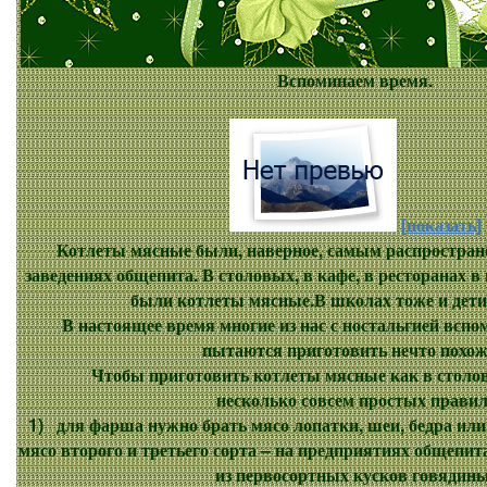
Вспоминаем время.
[показать]
Котлеты мясные
были, наверное, самым распростра
заведениях общепита. В столовых, в кафе, в ресторанах в
были котлеты мясные.В школах тоже и дети
В настоящее время многие из нас с ностальгией вспом
пытаются приготовить нечто похож
Чтобы приготовить котлеты мясные как в столово
несколько совсем простых правил
1) для фарша нужно брать мясо лопатки, шеи, бедра или о
мясо второго и третьего сорта – на предприятиях общепи
из первосортных кусков говядины