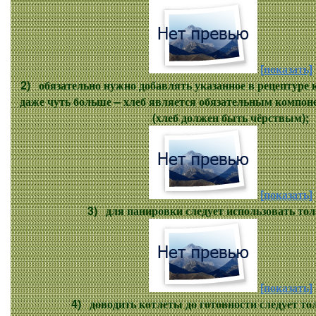
[показать]
2) обязательно нужно добавлять указанное в рецептуре 
даже чуть больше – хлеб является обязательным компон
(хлеб должен быть чёрствым);
[показать]
3) для панировки следует использовать тол
[показать]
4) доводить котлеты до готовности следует тол