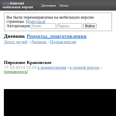
Live
Internet
Дневники
Личка
мобильная версия
Вы были перенаправлены на мобильную версию
страницы.
Вернуться!
Авторизация
Дневник
Рецепты_приготовления
Лента друзей
-
Дневник
-
Полная версия
Пирожное Краковское
17-02-2014 12:33
к комментариям
-
к полной версии
-
понравилось!