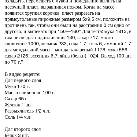
охладить, перемешать с мукой и немедленно вылить на
песочный пласт, выравнивая ножом. Когда на массе
появится хрупкая корочка, пласт разрезать на
прямоугольные пирожные размером 5x9,5 см, положить на
противень так, чтобы они были на расстоянии 3 см одно от
другого, и выпекать при 150—160° Для теста: мука 1813, в
том числе для подпиливания 130, сахар 717, масло
сливочное 1000, меланж 233, сода 1,7, соль 6, аммоний 1,7;
для миндальной массы: миндаль жареный 1178, мука 556,
сахар 2126, эссенция 6,7, яйца (белки) 1024. Выход 100 шт.
по 70 г."
В видео рецепте:
Для первого слоя
Мука 170 г.
Масло сливочное 100 г.
Сахар 65 г.
Желток 1 шт.
Разрыхлитель 1/2 ч.л.
Соль 1/4 ч.л.
Для второго слоя
Белок 3 шт.