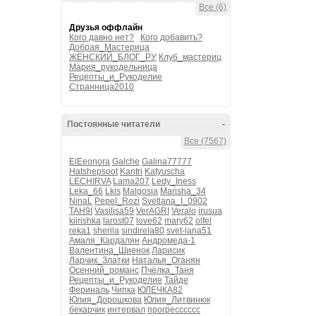
Все (6)
Друзья оффлайн
Кого давно нет?
Кого добавить?
Добрая_Мастерица
ЖЕНСКИЙ_БЛОГ_РУ
Клуб_мастериц
Мария_рукодельница
Рецепты_и_Рукоделие
Странница2010
Постоянные читатели
-
Все (7567)
ElEeonora
Galche
Galina77777
Hatshepsoot
Kantri
Katyuscha
LECHIRVA
Lama207
Ledy_Iness
Leka_66
Lkis
Malgosia
Marisha_34
NinaL
Pepel_Rozi
Svetlana_I_0902
TAH9I
Vasilisa59
VerAGRI
Veralo
irusua
kiirishka
larost07
love62
mary62
olfel
reka1
sherila
sindirela80
svet-lana51
Амаля_Кардалян
Андромеда-1
Валентина_Шиенок
Ларисик
Ларчик_Златки
Наталья_Оганян
Осенний_романс
Пчёлка_Таня
Рецепты_и_Рукоделие
Тайде
Фериналь
Чипка
ЮЛЕЧКА82
Юлия_Дорошкова
Юлия_Литвинюк
бекарчик
интервал
прогресссссс