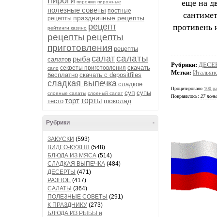
пироги
еще на д
пирожки
пирожные
полезные советы
постные
сантимет
праздничные рецепты
рецепты
противень 
рецепт
рейтинги казино
рецепты
рецепты
приготовления
рецепты
салаты
салат
рыба
салатов
Рубрики:
ДЕСЕ
скачать
секреты приготовления
сало
Метки:
Итальянс
бесплатно
скачать с depositfiles
сладкая выпечка
сладкое
Процитировано
100 ра
суп
супы
слоеные салаты
слоеный салат
Понравилось:
27 поль
торт
торты
шоколад
тесто
Рубрики
-
ЗАКУСКИ
(593)
ВИДЕО-КУХНЯ
(548)
БЛЮДА ИЗ МЯСА
(514)
СЛАДКАЯ ВЫПЕЧКА
(484)
ДЕСЕРТЫ
(471)
РАЗНОЕ
(417)
САЛАТЫ
(364)
ПОЛЕЗНЫЕ СОВЕТЫ
(291)
К ПРАЗДНИКУ
(273)
БЛЮДА ИЗ РЫБЫ и