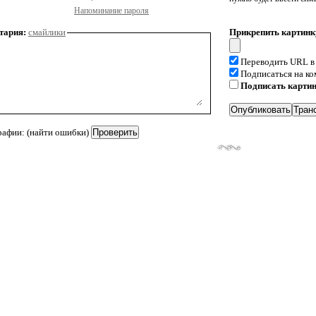
Напоминание пароля
тария:
смайлики
Прикрепить картинк
Переводить URL в
Подписаться на к
Подписать карти
рафии: (найти ошибки)