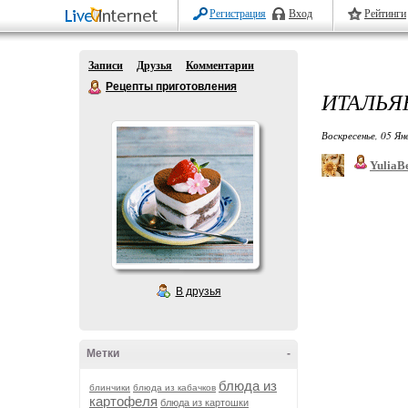
Регистрация
Вход
Рейтинги
Записи
Друзья
Комментарии
Рецепты приготовления
ИТАЛЬЯ
Воскресенье, 05 Ян
YuliaB
В друзья
Метки
-
блюда из
блинчики
блюда из кабачков
картофеля
блюда из картошки