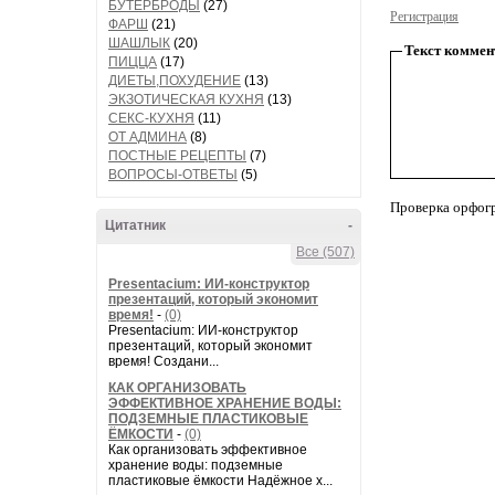
БУТЕРБРОДЫ
(27)
Регистрация
ФАРШ
(21)
ШАШЛЫК
(20)
Текст коммен
ПИЦЦА
(17)
ДИЕТЫ,ПОХУДЕНИЕ
(13)
ЭКЗОТИЧЕСКАЯ КУХНЯ
(13)
СЕКС-КУХНЯ
(11)
ОТ АДМИНА
(8)
ПОСТНЫЕ РЕЦЕПТЫ
(7)
ВОПРОСЫ-ОТВЕТЫ
(5)
Проверка орфог
Цитатник
-
Все (507)
Presentacium: ИИ‑конструктор
презентаций, который экономит
время!
-
(0)
Presentacium: ИИ‑конструктор
презентаций, который экономит
время! Создани...
КАК ОРГАНИЗОВАТЬ
ЭФФЕКТИВНОЕ ХРАНЕНИЕ ВОДЫ:
ПОДЗЕМНЫЕ ПЛАСТИКОВЫЕ
ЁМКОСТИ
-
(0)
Как организовать эффективное
хранение воды: подземные
пластиковые ёмкости Надёжное х...