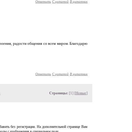
Ответить
С цитатой
В цитатник
оения, радости общения со всем миром. Благодарю
Ответить
С цитатой
В цитатник
»
Страницы:
[1] [
Новые
]
авить без регистрации. На дополнительной странице Вам
волы с изображения в специальное поле.