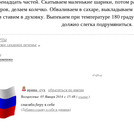
венадцать частей. Скатываем маленькие шарики, потом р
ров, делаем колечко. Обваливаем в сахаре, выкладываем
и ставим в духовку. Выпекаем при температуре 180 граду
должно слегка подрумяниться.
РТЫ
кое сахарное печенье
з
зователям
ирина_сух
обратиться по имени
Воскресенье, 05 Января 2014 г. 15:48 (
ссылка
)
спасибо,беру к себе
(Добавил ссылку к себе в дневник)