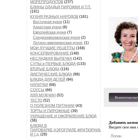
МОРЕПРОДУКТОВ
(237)
БЛИНЫ,ОЛАДЬЯ,ПИРОЖКИ И Т.П.
(191)
КУХНЯ РАЗНЫХ НАРОДОВ
(181)
Восточная кухня
(11)
Азиатская кухня
(8)
Европейская кухня
(7)
Средиземноморская кухня
(2)
Латино-американская кухня.
(1)
МОИ ЛУЧШИЕ РЕЦЕПТЫ
(168)
КОНСЕРВИРОВАНИЕ
(148)
НЕСЛАДКАЯ ВЫПЕЧКА
(142)
СУПЫ и ПЕРВЫЕ БЛЮДА
(133)
ВТОРЫЕ БЛЮДА
(116)
ДИЕТИЧЕСКИЕ БЛЮДА
(98)
БЛЮДА ДЛЯ ДЕТЕЙ
(94)
НАПИТКИ
(68)
СОУСЫ
(66)
ДЛЯ МУЖЧИН
(52)
Комментироват
ТЕСТО
(52)
О ПОЛЕЗНОМ ПИТАНИИ
(43)
ТОРТЫ И ПИРОЖНЫЕ
(39)
УКРАШЕНИЕ И ОФОРМЛЕНИЕ БЛЮД
(38)
Добавить комм
БЛЮДА В
Введите свое имя и
ПАРОВАРКЕ,АЭРОГРИЛЕ,ФРИТЮРНИЦЕ
И т.д.
(28)