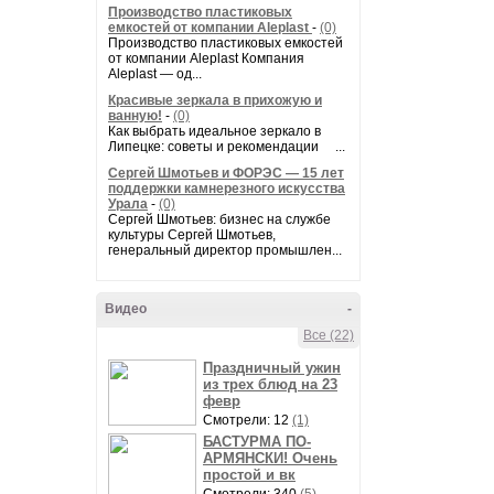
Производство пластиковых
емкостей от компании Aleplast
-
(0)
Производство пластиковых емкостей
от компании Aleplast Компания
Aleplast — од...
Красивые зеркала в прихожую и
ванную!
-
(0)
Как выбрать идеальное зеркало в
Липецке: советы и рекомендации ...
Сергей Шмотьев и ФОРЭС — 15 лет
поддержки камнерезного искусства
Урала
-
(0)
Сергей Шмотьев: бизнес на службе
культуры Сергей Шмотьев,
генеральный директор промышлен...
Видео
-
Все (22)
Праздничный ужин
из трех блюд на 23
февр
Смотрели: 12
(1)
БАСТУРМА ПО-
АРМЯНСКИ! Очень
простой и вк