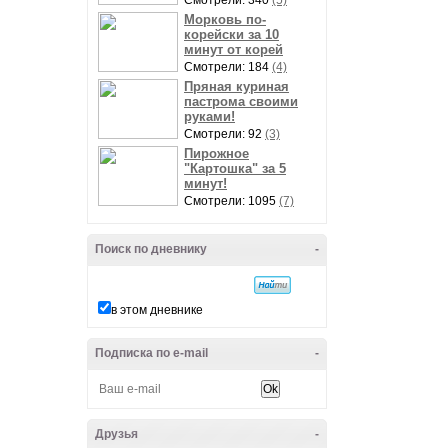
Смотрели: 340
(5)
Морковь по-
корейски за 10
минут от корей
Смотрели: 184
(4)
Пряная куриная
пастрома своими
руками!
Смотрели: 92
(3)
Пирожное
"Картошка" за 5
минут!
Смотрели: 1095
(7)
Поиск по дневнику
-
в этом дневнике
Подписка по e-mail
-
Друзья
-