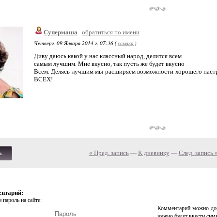
Супермаша
обратиться по имени
Четверг, 09 Января 2014 г. 07:36 (
ссылка
)
Диву даюсь какой у нас классный народ, делится всем
самым лучшим. Мне вкусно, так пусть же будет вкусно
Всем. Делясь лучшим мы расширяем возможности хорошего настр
ВСЕХ!
« Пред. запись
—
К дневнику
—
След. запись 
ь
ентарий:
 пароль на сайте:
Комментарий можно доб
нужно будет ввести сим