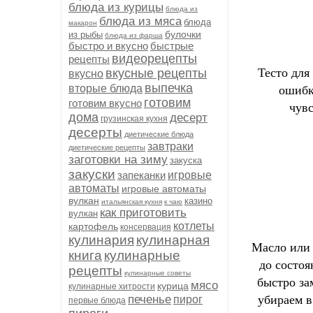
блюда из курицы
блюда из
блюда из мяса
блюда
макарон
булочки
из рыбы
блюда из фарша
быстро и вкусно
быстрые
видеорецепты
рецепты
Тесто для
вкусные рецепты
вкусно
выпечка
ошибк
вторые блюда
готовим
готовим вкусно
чувс
дома
десерт
грузинская кухня
десерты
диетические блюда
завтраки
диетические рецепты
заготовки на зиму
закуска
закуски
запеканки
игровые
автоматы
игровые автоматы
вулкан
казино
итальянская кухня
к чаю
как приготовить
вулкан
котлеты
картофель
консервация
кулинария
кулинарная
Масло или 
книга
кулинарные
до состоя
рецепты
кулинарные советы
быстро за
мясо
курица
кулинарные хитрости
убираем в
печенье
пирог
первые блюда