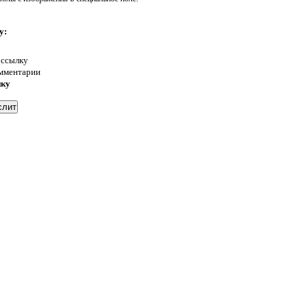
у:
 ссылку
омментарии
нку