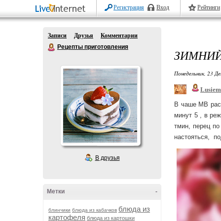
Регистрация
Вход
Рейтинги
Записи
Друзья
Комментарии
Рецепты приготовления
ЗИМНИЙ
Понедельник, 23 Де
Lusiem
В чаше МВ расп
минут 5 , в ре
тмин, перец по
настояться,  п
В друзья
Метки
-
блюда из
блинчики
блюда из кабачков
картофеля
блюда из картошки