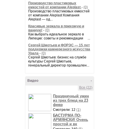
Производство пластиковых
емкостей от компании Aleplast
-
(0)
Производство пластиковых емкостей
от компании Aleplast Компания
Aleplast — од...
Красивые зеркала в прихожую и
ванную!
-
(0)
Как выбрать идеальное зеркало в
Липецке: советы и рекомендации ...
Сергей Шмотьев и ФОРЭС — 15 лет
поддержки камнерезного искусства
Урала
-
(0)
Сергей Шмотьев: бизнес на службе
культуры Сергей Шмотьев,
генеральный директор промышлен...
Видео
-
Все (22)
Праздничный ужин
из трех блюд на 23
февр
Смотрели: 12
(1)
БАСТУРМА ПО-
АРМЯНСКИ! Очень
простой и вк