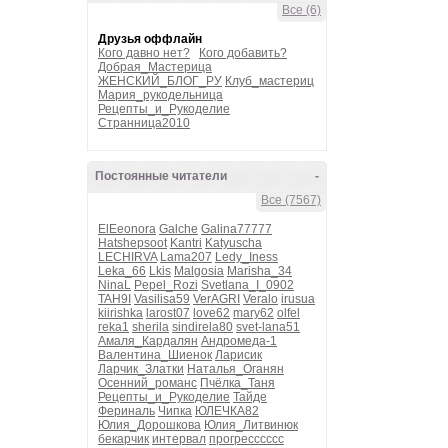
Все (6)
Друзья оффлайн
Кого давно нет?
Кого добавить?
Добрая_Мастерица
ЖЕНСКИЙ_БЛОГ_РУ
Клуб_мастериц
Мария_рукодельница
Рецепты_и_Рукоделие
Странница2010
Постоянные читатели
-
Все (7567)
ElEeonora
Galche
Galina77777
Hatshepsoot
Kantri
Katyuscha
LECHIRVA
Lama207
Ledy_Iness
Leka_66
Lkis
Malgosia
Marisha_34
NinaL
Pepel_Rozi
Svetlana_I_0902
TAH9I
Vasilisa59
VerAGRI
Veralo
irusua
kiirishka
larost07
love62
mary62
olfel
reka1
sherila
sindirela80
svet-lana51
Амаля_Кардалян
Андромеда-1
Валентина_Шиенок
Ларисик
Ларчик_Златки
Наталья_Оганян
Осенний_романс
Пчёлка_Таня
Рецепты_и_Рукоделие
Тайде
Фериналь
Чипка
ЮЛЕЧКА82
Юлия_Дорошкова
Юлия_Литвинюк
бекарчик
интервал
прогресссссс