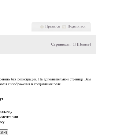
Нравится
Поделиться
»
Страницы:
[1] [
Новые
]
авить без регистрации. На дополнительной странице Вам
волы с изображения в специальное поле.
у:
 ссылку
омментарии
нку