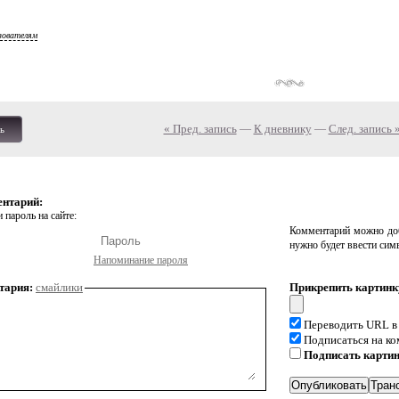
зователям
« Пред. запись
—
К дневнику
—
След. запись 
ь
ентарий:
 пароль на сайте:
Комментарий можно доб
нужно будет ввести сим
Напоминание пароля
тария:
смайлики
Прикрепить картинк
Переводить URL в
Подписаться на к
Подписать карти