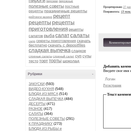
пироги
пирожки
пирожные
полезные советы
постные
Процитировано
27 раз
праздничные рецепты
рецепты
Понравилось:
13 поль
рецепт
рейтинги казино
рецепты
рецепты
приготовления
рецепты
салаты
салат
рыба
салатов
скачать
секреты приготовления
сало
Комментироват
бесплатно
скачать с depositfiles
сладкая выпечка
сладкое
суп
супы
слоеные салаты
слоеный салат
торт
торты
шоколад
тесто
Добавить комм
Введите свое имя и
Рубрики
-
ЗАКУСКИ
(593)
Регистрация
ВИДЕО-КУХНЯ
(548)
БЛЮДА ИЗ МЯСА
(514)
Текст коммен
СЛАДКАЯ ВЫПЕЧКА
(484)
ДЕСЕРТЫ
(471)
РАЗНОЕ
(417)
САЛАТЫ
(364)
ПОЛЕЗНЫЕ СОВЕТЫ
(291)
К ПРАЗДНИКУ
(273)
БЛЮДА ИЗ РЫБЫ и