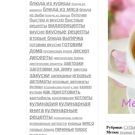
блюда из курицы
блюда из
блюда из мяса
блюда
макарон
булочки
из рыбы
блюда из фарша
быстро и вкусно
быстрые
видеорецепты
рецепты
вкусные рецепты
вкусно
выпечка
вторые блюда
готовим
готовим вкусно
дома
десерт
грузинская кухня
десерты
диетические блюда
завтраки
диетические рецепты
заготовки на зиму
закуска
закуски
запеканки
игровые
автоматы
игровые автоматы
вулкан
казино
итальянская кухня
к чаю
как приготовить
вулкан
котлеты
картофель
консервация
кулинария
кулинарная
книга
кулинарные
рецепты
кулинарные советы
мясо
курица
кулинарные хитрости
Рубрики:
СУПЫ
печенье
пирог
первые блюда
Метки:
первые 