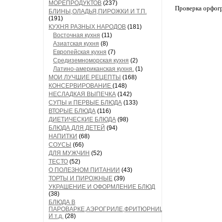
МОРЕПРОДУКТОВ
(237)
Проверка орфог
БЛИНЫ,ОЛАДЬЯ,ПИРОЖКИ И Т.П.
(191)
КУХНЯ РАЗНЫХ НАРОДОВ
(181)
Восточная кухня
(11)
Азиатская кухня
(8)
Европейская кухня
(7)
Средиземноморская кухня
(2)
Латино-американская кухня.
(1)
МОИ ЛУЧШИЕ РЕЦЕПТЫ
(168)
КОНСЕРВИРОВАНИЕ
(148)
НЕСЛАДКАЯ ВЫПЕЧКА
(142)
СУПЫ и ПЕРВЫЕ БЛЮДА
(133)
ВТОРЫЕ БЛЮДА
(116)
ДИЕТИЧЕСКИЕ БЛЮДА
(98)
БЛЮДА ДЛЯ ДЕТЕЙ
(94)
НАПИТКИ
(68)
СОУСЫ
(66)
ДЛЯ МУЖЧИН
(52)
ТЕСТО
(52)
О ПОЛЕЗНОМ ПИТАНИИ
(43)
ТОРТЫ И ПИРОЖНЫЕ
(39)
УКРАШЕНИЕ И ОФОРМЛЕНИЕ БЛЮД
(38)
БЛЮДА В
ПАРОВАРКЕ,АЭРОГРИЛЕ,ФРИТЮРНИЦЕ
И т.д.
(28)