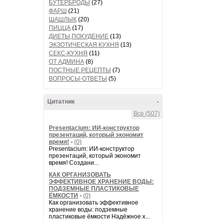
БУТЕРБРОДЫ
(27)
ФАРШ
(21)
ШАШЛЫК
(20)
ПИЦЦА
(17)
ДИЕТЫ,ПОХУДЕНИЕ
(13)
ЭКЗОТИЧЕСКАЯ КУХНЯ
(13)
СЕКС-КУХНЯ
(11)
ОТ АДМИНА
(8)
ПОСТНЫЕ РЕЦЕПТЫ
(7)
ВОПРОСЫ-ОТВЕТЫ
(5)
Цитатник
-
Все (507)
Presentacium: ИИ‑конструктор
презентаций, который экономит
время!
-
(0)
Presentacium: ИИ‑конструктор
презентаций, который экономит
время! Создани...
КАК ОРГАНИЗОВАТЬ
ЭФФЕКТИВНОЕ ХРАНЕНИЕ ВОДЫ:
ПОДЗЕМНЫЕ ПЛАСТИКОВЫЕ
ЁМКОСТИ
-
(0)
Как организовать эффективное
хранение воды: подземные
пластиковые ёмкости Надёжное х...