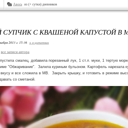
Авось
из (+ сутки) дневников
 СУПЧИК С КВАШЕНОЙ КАПУСТОЙ В 
кабря 2013 г. 15:36
+ в цитатник
все записи автора
устила смалец, добавила порезанный лук, 1 ст.л. муки, 1 тертую морк
жиме "Обжаривание".  Залила куриным бульоном. Картофель нарезала куб
 вкусу и все сложила в МВ.  Закрыть крышку, и готовить в режиме высо
одавать со сметаной.