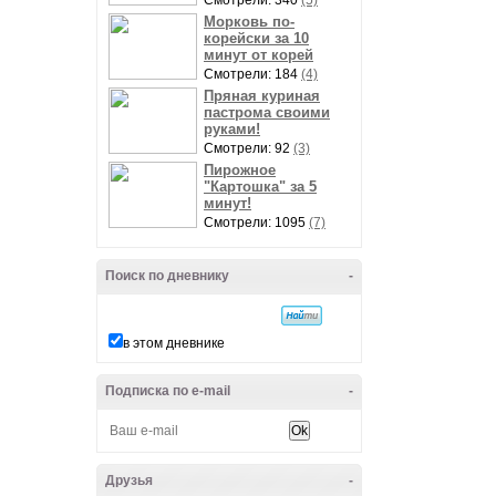
Смотрели: 340
(5)
Морковь по-
корейски за 10
минут от корей
Смотрели: 184
(4)
Пряная куриная
пастрома своими
руками!
Смотрели: 92
(3)
Пирожное
"Картошка" за 5
минут!
Смотрели: 1095
(7)
Поиск по дневнику
-
в этом дневнике
Подписка по e-mail
-
Друзья
-