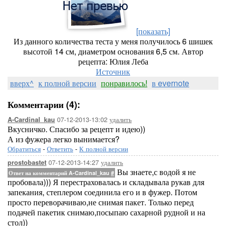
[показать]
Из данного количества теста у меня получилось 6 шишек
высотой 14 см, диаметром основания 6,5 см. Автор
рецепта: Юлия Леба
Источник
вверх^
к полной версии
понравилось!
в evernote
Комментарии (4):
07-12-2013-13:02
удалить
A-Cardinal_kau
Вкусничко. Спасибо за рецепт и идею))
А из фужера легко вынимается?
Обратиться
-
Ответить
-
К полной версии
07-12-2013-14:27
удалить
prostobastet
Вы знаете,с водой я не
Ответ на комментарий A-Cardinal_kau
#
пробовала))) Я перестраховалась и складывала рукав для
запекания, степлером соединила его и в фужер. Потом
просто переворачиваю,не снимая пакет. Только перед
подачей пакетик снимаю,посыпаю сахарной рудной и на
стол))