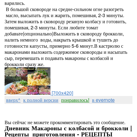
варились.
В большой сковороде на средне-сильном огне разогреть
масло, высыпать лук и жарить, помешивая, 2-3 минуты.
Затем выложить в сковороду резаную колбасу и готовить,
помешивая, 2-3 минуты. Если любите томат
добавьте(опционально)Выложить в сковороду брокколи,
налить немного воды, накрыть крышкой и тушить до
готовности капусты, примерно 5-6 минут.В кастрюлю с
макаронами выложить содержимое сковороды и насыпать
сыр, перемешать и подавать макароны с колбасой и
брокколи сразу же.
[700x420]
вверх^
к полной версии
понравилось!
в evernote
Вы сейчас не можете прокомментировать это сообщение.
Дневник Макароны с колбасой и брокколи |
Рецепты_приготовления - РЕЦЕПТЫ