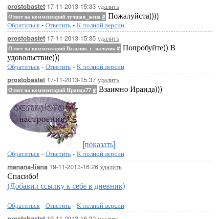
17-11-2013-15:33
удалить
prostobastet
Пожалуйста))))
Ответ на комментарий лучшая_жена
#
Обратиться
-
Ответить
-
К полной версии
17-11-2013-15:35
удалить
prostobastet
Попробуйте)) В
Ответ на комментарий Вальчик_с_пальчик
#
удовольствие)))
Обратиться
-
Ответить
-
К полной версии
17-11-2013-15:37
удалить
prostobastet
Взаимно Ираида)))
Ответ на комментарий Ираида77
#
[показать]
Обратиться
-
Ответить
-
К полной версии
19-11-2013-16:26
удалить
manana-liana
Спасибо!
(Добавил ссылку к себе в дневник)
Обратиться
-
Ответить
-
К полной версии
19-11-2013-16:32
удалить
prostobastet