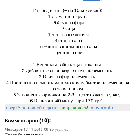
Ингредиенты (~ на 10 кексиков):
- 1 ст. манной крупы
- 250 мл. кефира
- 2 яйца
- 1 ч.л. разрыхлителя
- 3 ст.л. сахара
- немного ванильного сахара
- щепотка соли
1.Венчиком взбить яца с сахаром.
2.Добавить соль и разрыхитель,перемешать.
3.Влить кефир,перемешать.
4.Постепенно всыпать манную крупу,быстро перемешивая
тесто венчиком.
5.Заполнять формочки на 2/3,в центр класть курагу.
6.Выпекать 40 минут при 170 гр.С.
вверх^
к полной версии
понравилось!
в evernote
Комментарии (10):
17-11-2013-09:39
удалить
Монсарат
Спасибо огромное