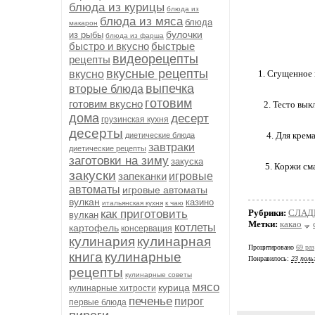
блюда из курицы
блюда из
блюда из мяса
блюда
макарон
булочки
из рыбы
блюда из фарша
быстро и вкусно
быстрые
видеорецепты
рецепты
вкусные рецепты
вкусно
1. Сгущенное 
выпечка
вторые блюда
готовим
готовим вкусно
2. Тесто вы
дома
десерт
грузинская кухня
десерты
4. Для крем
диетические блюда
завтраки
диетические рецепты
заготовки на зиму
закуска
5. Коржи см
закуски
запеканки
игровые
автоматы
игровые автоматы
вулкан
казино
итальянская кухня
к чаю
как приготовить
Рубрики:
СЛАД
вулкан
Метки:
какао
котлеты
картофель
консервация
кулинария
кулинарная
Процитировано
69 раз
книга
кулинарные
Понравилось:
23 поль
рецепты
кулинарные советы
мясо
курица
кулинарные хитрости
печенье
пирог
первые блюда