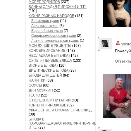
МОРЕПРОДУКТОВ
(237)
БЛИНЫ,ОЛАДЬЯ,ПИРОЖКИ И Т.П.
(191)
КУХНЯ РАЗНЫХ НАРОДОВ
(181)
Восточная кухня
(11)
Азиатская кухня
(8)
Европейская кухня
(7)
Средиземноморская кухня
(2)
Латино-американская кухня.
(1)
prost
МОИ ЛУЧШИЕ РЕЦЕПТЫ
(168)
КОНСЕРВИРОВАНИЕ
(148)
Пожалуйс
НЕСЛАДКАЯ ВЫПЕЧКА
(142)
СУПЫ и ПЕРВЫЕ БЛЮДА
(133)
Ответит
ВТОРЫЕ БЛЮДА
(116)
ДИЕТИЧЕСКИЕ БЛЮДА
(98)
БЛЮДА ДЛЯ ДЕТЕЙ
(94)
НАПИТКИ
(68)
СОУСЫ
(66)
ДЛЯ МУЖЧИН
(52)
ТЕСТО
(52)
О ПОЛЕЗНОМ ПИТАНИИ
(43)
ТОРТЫ И ПИРОЖНЫЕ
(39)
УКРАШЕНИЕ И ОФОРМЛЕНИЕ БЛЮД
(38)
БЛЮДА В
ПАРОВАРКЕ,АЭРОГРИЛЕ,ФРИТЮРНИЦЕ
И т.д.
(28)