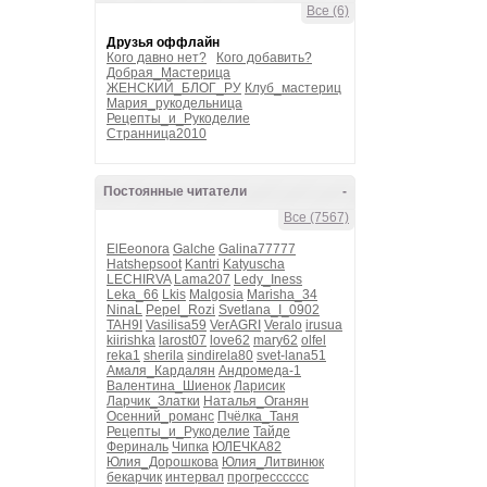
Все (6)
Друзья оффлайн
Кого давно нет?
Кого добавить?
Добрая_Мастерица
ЖЕНСКИЙ_БЛОГ_РУ
Клуб_мастериц
Мария_рукодельница
Рецепты_и_Рукоделие
Странница2010
Постоянные читатели
-
Все (7567)
ElEeonora
Galche
Galina77777
Hatshepsoot
Kantri
Katyuscha
LECHIRVA
Lama207
Ledy_Iness
Leka_66
Lkis
Malgosia
Marisha_34
NinaL
Pepel_Rozi
Svetlana_I_0902
TAH9I
Vasilisa59
VerAGRI
Veralo
irusua
kiirishka
larost07
love62
mary62
olfel
reka1
sherila
sindirela80
svet-lana51
Амаля_Кардалян
Андромеда-1
Валентина_Шиенок
Ларисик
Ларчик_Златки
Наталья_Оганян
Осенний_романс
Пчёлка_Таня
Рецепты_и_Рукоделие
Тайде
Фериналь
Чипка
ЮЛЕЧКА82
Юлия_Дорошкова
Юлия_Литвинюк
бекарчик
интервал
прогресссссс