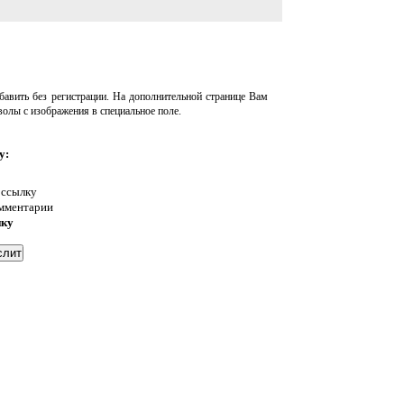
авить без регистрации. На дополнительной странице Вам
волы с изображения в специальное поле.
у:
 ссылку
омментарии
нку