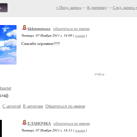
« Пред. запись
—
К дневнику
—
След. запись 
ь
kkkmmmaaa
обратиться по имени
Четверг, 07 Ноября 2013 г. 14:09 (
ссылка
)
Спасибо огромное!!!!!
obastet
та))
ь
С цитатой
В цитатник
Обратиться по имени
ЕЛАНОЧКА
обратиться по имени
Четверг, 07 Ноября 2013 г. 14:13 (
ссылка
)