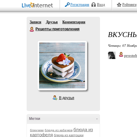
Регистрация
Вход
Рейтинги
Записи
Друзья
Комментарии
Рецепты приготовления
ВКУСНЫ
Четверг, 07 Ноябр
prostob
В друзья
Метки
-
блюда из
блинчики
блюда из кабачков
картофеля
блюда из картошки