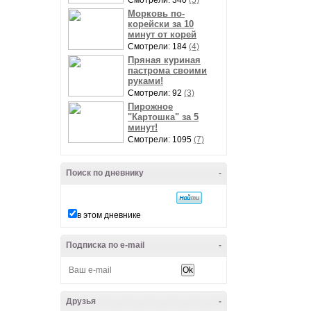
Смотрели: 340
(5)
Морковь по-
корейски за 10
минут от корей
Смотрели: 184
(4)
Пряная куриная
пастрома своими
руками!
Смотрели: 92
(3)
Пирожное
"Картошка" за 5
минут!
Смотрели: 1095
(7)
Поиск по дневнику
-
в этом дневнике
Подписка по e-mail
-
Друзья
-