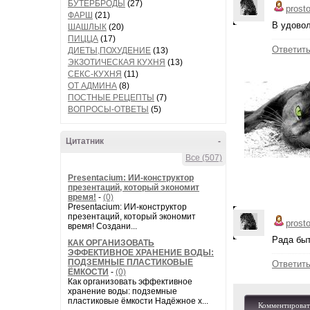
БУТЕРБРОДЫ
(27)
prost
ФАРШ
(21)
В удовол
ШАШЛЫК
(20)
ПИЦЦА
(17)
Ответит
ДИЕТЫ,ПОХУДЕНИЕ
(13)
ЭКЗОТИЧЕСКАЯ КУХНЯ
(13)
СЕКС-КУХНЯ
(11)
ОТ АДМИНА
(8)
ПОСТНЫЕ РЕЦЕПТЫ
(7)
ВОПРОСЫ-ОТВЕТЫ
(5)
Цитатник
-
Все (507)
Presentacium: ИИ‑конструктор
презентаций, который экономит
время!
-
(0)
Presentacium: ИИ‑конструктор
презентаций, который экономит
prost
время! Создани...
Рада быт
КАК ОРГАНИЗОВАТЬ
ЭФФЕКТИВНОЕ ХРАНЕНИЕ ВОДЫ:
ПОДЗЕМНЫЕ ПЛАСТИКОВЫЕ
Ответит
ЁМКОСТИ
-
(0)
Как организовать эффективное
хранение воды: подземные
пластиковые ёмкости Надёжное х...
Комментироват