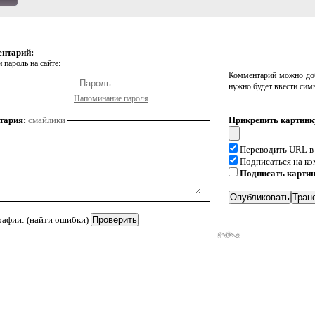
ентарий:
 пароль на сайте:
Комментарий можно доб
нужно будет ввести сим
Напоминание пароля
тария:
смайлики
Прикрепить картинк
Переводить URL в
Подписаться на к
Подписать карти
рафии: (найти ошибки)