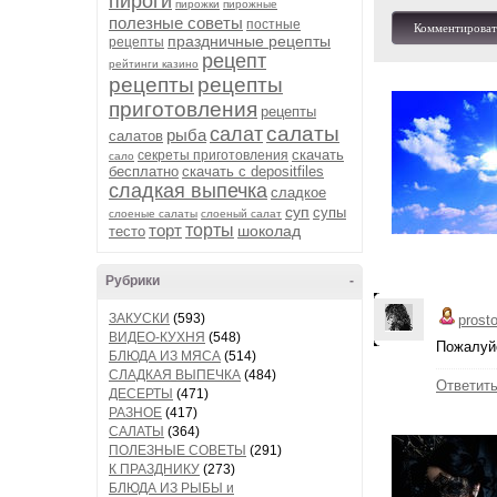
пироги
пирожки
пирожные
полезные советы
постные
Комментироват
праздничные рецепты
рецепты
рецепт
рейтинги казино
рецепты
рецепты
приготовления
рецепты
салаты
салат
рыба
салатов
скачать
секреты приготовления
сало
бесплатно
скачать с depositfiles
сладкая выпечка
сладкое
суп
супы
слоеные салаты
слоеный салат
торт
торты
шоколад
тесто
Рубрики
-
ЗАКУСКИ
(593)
prost
ВИДЕО-КУХНЯ
(548)
Пожалуйс
БЛЮДА ИЗ МЯСА
(514)
СЛАДКАЯ ВЫПЕЧКА
(484)
Ответит
ДЕСЕРТЫ
(471)
РАЗНОЕ
(417)
САЛАТЫ
(364)
ПОЛЕЗНЫЕ СОВЕТЫ
(291)
К ПРАЗДНИКУ
(273)
БЛЮДА ИЗ РЫБЫ и