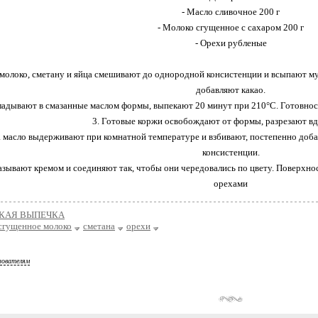
- Масло сливочное 200 г
- Молоко сгущенное с сахаром 200 г
- Орехи рубленые
молоко, сметану и яйца смешивают до однородной консистенции и всыпают мук
добавляют какао.
кладывают в смазанные маслом формы, выпекают 20 минут при 210°С. Готовно
3. Готовые коржи освобождают от формы, разрезают вд
а масло выдерживают при комнатной температуре и взбивают, постепенно доб
консистенции.
азывают кремом и соединяют так, чтобы они чередовались по цвету. Поверхн
орехами
КАЯ ВЫПЕЧКА
сгущенное молоко
сметана
орехи
зователям