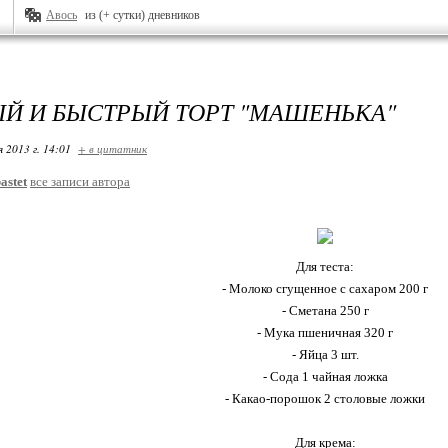
Авось
из (+ сутки) дневников
Й И БЫСТРЫЙ ТОРТ "МАШЕНЬКА"
я 2013 г. 14:01
+ в цитатник
astet
все записи автора
Для теста:
- Молоко сгущенное с сахаром 200 г
- Сметана 250 г
- Мука пшеничная 320 г
- Яйца 3 шт.
- Сода 1 чайная ложка
- Какао-порошок 2 столовые ложки
Для крема: