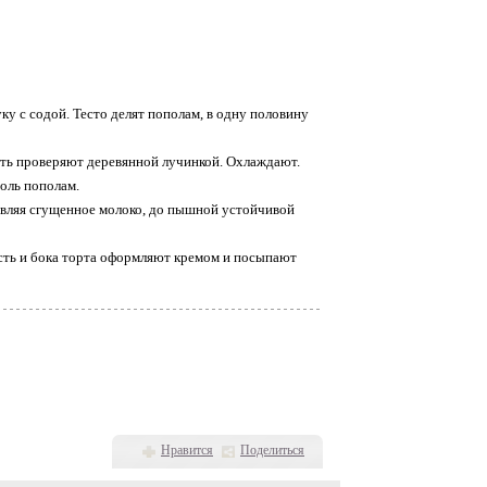
у с содой. Тесто делят пополам, в одну половину
сть проверяют деревянной лучинкой. Охлаждают.
оль пополам.
авляя сгущенное молоко, до пышной устойчивой
ость и бока торта оформляют кремом и посыпают
Нравится
Поделиться