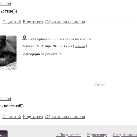
obastet
ьствие)))
ь
С цитатой
В цитатник
Обратиться по имени
Октябрина22
обратиться по имени
Четверг, 07 Ноября 2013 г. 19:09 (
ссылка
)
Благодарю за рецепт!!!
obastet
ь полезной))
ь
С цитатой
В цитатник
Обратиться по имени
« Пред. запись
—
К дневнику
—
След. запись 
ь