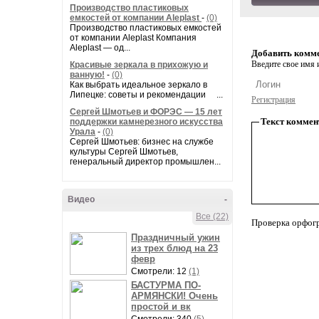
Производство пластиковых
емкостей от компании Aleplast
-
(0)
Производство пластиковых емкостей
от компании Aleplast Компания
Aleplast — од...
Добавить комм
Введите свое имя и
Красивые зеркала в прихожую и
ванную!
-
(0)
Как выбрать идеальное зеркало в
Липецке: советы и рекомендации ...
Регистрация
Сергей Шмотьев и ФОРЭС — 15 лет
Текст коммен
поддержки камнерезного искусства
Урала
-
(0)
Сергей Шмотьев: бизнес на службе
культуры Сергей Шмотьев,
генеральный директор промышлен...
Видео
-
Все (22)
Проверка орфог
Праздничный ужин
из трех блюд на 23
февр
Смотрели: 12
(1)
БАСТУРМА ПО-
АРМЯНСКИ! Очень
простой и вк