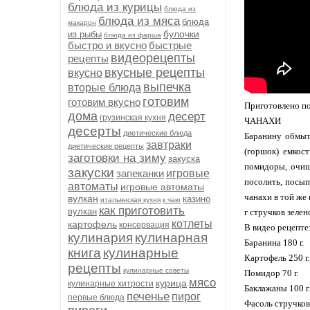
блюда из курицы
блюда из
блюда из мяса
блюда
макарон
булочки
из рыбы
блюда из фарша
быстро и вкусно
быстрые
видеорецепты
рецепты
вкусные рецепты
вкусно
выпечка
вторые блюда
готовим
готовим вкусно
Приготовлено по
дома
десерт
грузинская кухня
ЧАНАХИ
десерты
диетические блюда
Баранину обмыт
завтраки
диетические рецепты
(горшок) емкос
заготовки на зиму
закуска
помидоры, очищ
закуски
запеканки
игровые
посолить, посып
автоматы
игровые автоматы
чанахи в той же 
вулкан
казино
итальянская кухня
к чаю
как приготовить
вулкан
г стручков зелен
котлеты
картофель
консервация
В видео рецепте
кулинария
кулинарная
Баранина 180 г.
книга
кулинарные
Картофель 250 г.
рецепты
кулинарные советы
Помидор 70 г.
мясо
курица
кулинарные хитрости
Баклажаны 100 г.
печенье
пирог
первые блюда
Фасоль стручкова