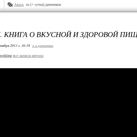
Авось
из (+ сутки) дневников
. КНИГА О ВКУСНОЙ И ЗДОРОВОЙ ПИ
ктября 2013 г. 16:18
+ в цитатник
ooking
все записи автора