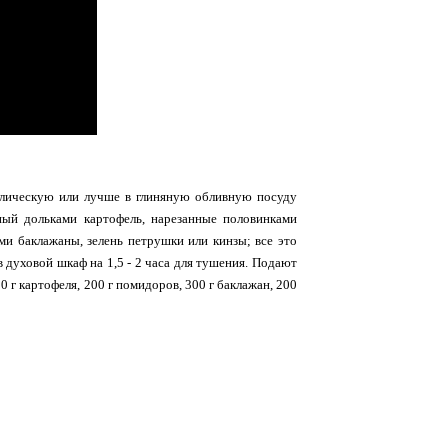
ллическую или лучше в глиняную обливную посуду
ный дольками картофель, нарезанные половинками
и баклажаны, зелень петрушки или кинзы; все это
 духовой шкаф на 1,5 - 2 часа для тушения. Подают
0 г картофеля, 200 г помидоров, 300 г баклажан, 200