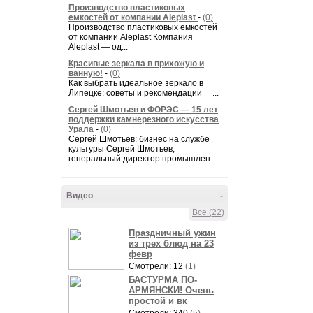
Производство пластиковых
емкостей от компании Aleplast
-
(0)
Производство пластиковых емкостей
от компании Aleplast Компания
Aleplast — од...
Красивые зеркала в прихожую и
ванную!
-
(0)
Как выбрать идеальное зеркало в
Липецке: советы и рекомендации ...
Сергей Шмотьев и ФОРЭС — 15 лет
поддержки камнерезного искусства
Урала
-
(0)
Сергей Шмотьев: бизнес на службе
культуры Сергей Шмотьев,
генеральный директор промышлен...
Видео
-
Все (22)
Праздничный ужин
из трех блюд на 23
февр
Смотрели: 12
(1)
БАСТУРМА ПО-
АРМЯНСКИ! Очень
простой и вк