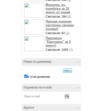
Смотрели: 340
(5)
Морковь по-
корейски за 10
минут от корей
Смотрели: 184
(4)
Пряная куриная
пастрома своими
руками!
Смотрели: 92
(3)
Пирожное
"Картошка" за 5
минут!
Смотрели: 1095
(7)
Поиск по дневнику
-
в этом дневнике
Подписка по e-mail
-
Друзья
-