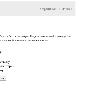
»
Страницы:
[1] [
Новые
]
авить без регистрации. На дополнительной странице Вам
волы с изображения в специальное поле.
у:
 ссылку
омментарии
нку