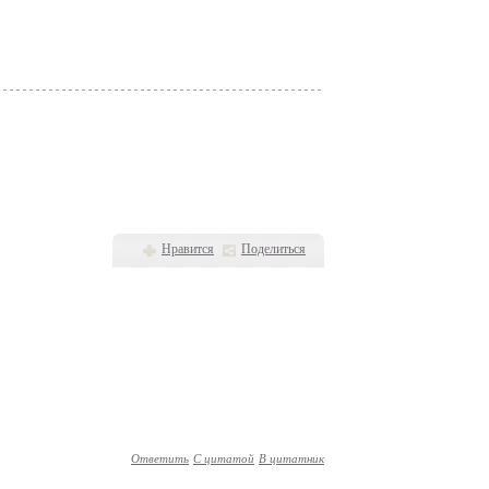
Нравится
Поделиться
Ответить
С цитатой
В цитатник