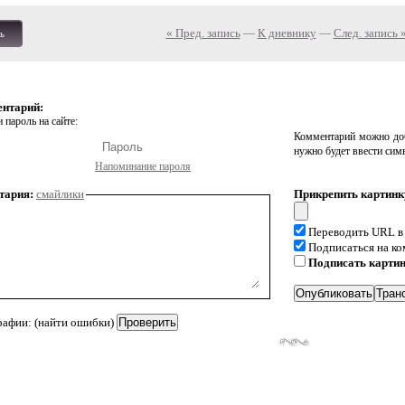
« Пред. запись
—
К дневнику
—
След. запись 
ь
ентарий:
 пароль на сайте:
Комментарий можно доб
нужно будет ввести сим
Напоминание пароля
тария:
смайлики
Прикрепить картинк
Переводить URL в
Подписаться на к
Подписать карти
рафии: (найти ошибки)