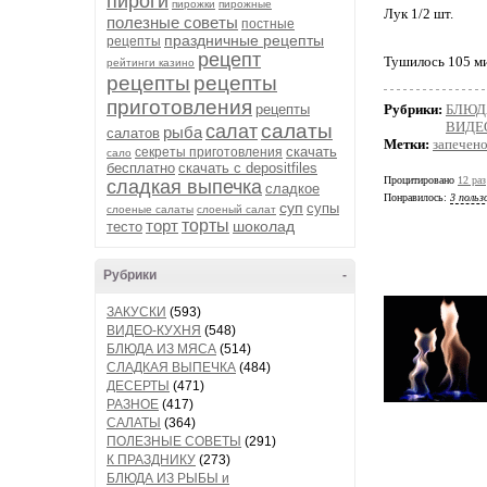
пироги
пирожки
пирожные
Лук 1/2 шт.
полезные советы
постные
праздничные рецепты
рецепты
рецепт
Тушилось 105 м
рейтинги казино
рецепты
рецепты
приготовления
рецепты
Рубрики:
БЛЮД
ВИДЕ
салаты
салат
рыба
салатов
Метки:
запечен
скачать
секреты приготовления
сало
бесплатно
скачать с depositfiles
Процитировано
12 раз
сладкая выпечка
сладкое
Понравилось:
3 польз
суп
супы
слоеные салаты
слоеный салат
торт
торты
шоколад
тесто
Рубрики
-
ЗАКУСКИ
(593)
ВИДЕО-КУХНЯ
(548)
БЛЮДА ИЗ МЯСА
(514)
СЛАДКАЯ ВЫПЕЧКА
(484)
ДЕСЕРТЫ
(471)
РАЗНОЕ
(417)
САЛАТЫ
(364)
ПОЛЕЗНЫЕ СОВЕТЫ
(291)
К ПРАЗДНИКУ
(273)
БЛЮДА ИЗ РЫБЫ и