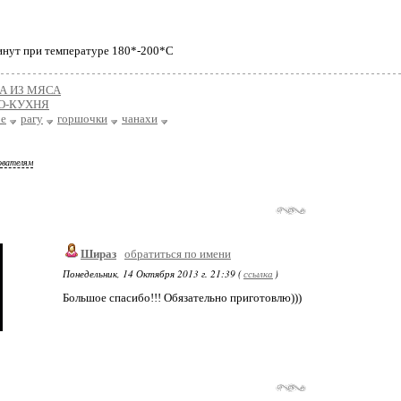
инут при температуре 180*-200*С
А ИЗ МЯСА
О-КУХНЯ
ое
рагу
горшочки
чанахи
ователям
Шираз
обратиться по имени
Понедельник, 14 Октября 2013 г. 21:39 (
ссылка
)
Большое спасибо!!! Обязательно приготовлю)))