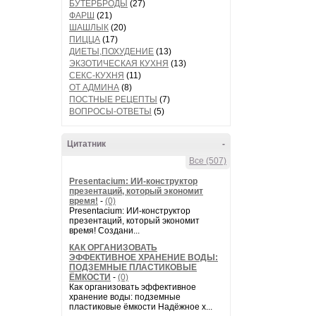
БУТЕРБРОДЫ
(27)
ФАРШ
(21)
ШАШЛЫК
(20)
ПИЦЦА
(17)
ДИЕТЫ,ПОХУДЕНИЕ
(13)
ЭКЗОТИЧЕСКАЯ КУХНЯ
(13)
СЕКС-КУХНЯ
(11)
ОТ АДМИНА
(8)
ПОСТНЫЕ РЕЦЕПТЫ
(7)
ВОПРОСЫ-ОТВЕТЫ
(5)
Цитатник
-
Все (507)
Presentacium: ИИ‑конструктор
презентаций, который экономит
время!
-
(0)
Presentacium: ИИ‑конструктор
презентаций, который экономит
время! Создани...
КАК ОРГАНИЗОВАТЬ
ЭФФЕКТИВНОЕ ХРАНЕНИЕ ВОДЫ:
ПОДЗЕМНЫЕ ПЛАСТИКОВЫЕ
ЁМКОСТИ
-
(0)
Как организовать эффективное
хранение воды: подземные
пластиковые ёмкости Надёжное х...