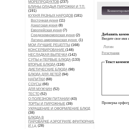
МОРЕПРОДУКТОВ
(237)
БЛИНЫ,ОЛАДЬЯ,ПИРОЖКИ И Т.П.
(191)
Комментироват
КУХНЯ РАЗНЫХ НАРОДОВ
(181)
Восточная кухня
(11)
Азиатская кухня
(8)
Европейская кухня
(7)
Добавить комм
Средиземноморская кухня
(2)
Введите свое имя и
Латино-американская кухня.
(1)
МОИ ЛУЧШИЕ РЕЦЕПТЫ
(168)
КОНСЕРВИРОВАНИЕ
(148)
Регистрация
НЕСЛАДКАЯ ВЫПЕЧКА
(142)
СУПЫ и ПЕРВЫЕ БЛЮДА
(133)
Текст коммен
ВТОРЫЕ БЛЮДА
(116)
ДИЕТИЧЕСКИЕ БЛЮДА
(98)
БЛЮДА ДЛЯ ДЕТЕЙ
(94)
НАПИТКИ
(68)
СОУСЫ
(66)
ДЛЯ МУЖЧИН
(52)
ТЕСТО
(52)
О ПОЛЕЗНОМ ПИТАНИИ
(43)
Проверка орфог
ТОРТЫ И ПИРОЖНЫЕ
(39)
УКРАШЕНИЕ И ОФОРМЛЕНИЕ БЛЮД
(38)
БЛЮДА В
ПАРОВАРКЕ,АЭРОГРИЛЕ,ФРИТЮРНИЦЕ
И т.д.
(28)