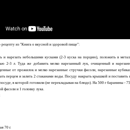
 рецепту из "Книга о вкусной и здоровой пище":
ь и нарезать небольшими кусками (2-3 куска на порцию), положить в мета
тью 2-3 л. Туда же добавить мелко нарезанный лук, очищенный и нарезан
енные от прожилок и мелко нарезанные стручки фасоли, нарезанные кубикам
ать перцем и залить 2 стаканами воды. Посуду накрыть крышкой и поставить в
посуде, в которой готовили (не перекладывая на блюдо). На 500 г баранины - 75
ой фасоли и 1 головку лука.
:
я 70 г.