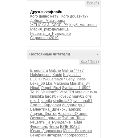
Все (6)
Друзья оффлайн
Кого давно нет?
Кого добавить?
Добрая_Мастерица
ЖЕНСКИЙ_БЛОГ_РУ
Клуб_мастериц
Мария_рукодельница
Рецепты_и_Рукоделие
Странница2010
Постоянные читатели
-
Все (7567)
ElEeonora
Galche
Galina77777
Hatshepsoot
Kantri
Katyuscha
LECHIRVA
Lama207
Ledy_Iness
Leka_66
Lkis
Malgosia
Marisha_34
NinaL
Pepel_Rozi
Svetlana_I_0902
TAH9I
Vasilisa59
VerAGRI
Veralo
irusua
kiirishka
larost07
love62
mary62
olfel
reka1
sherila
sindirela80
svet-lana51
Амаля_Кардалян
Андромеда-1
Валентина_Шиенок
Ларисик
Ларчик_Златки
Наталья_Оганян
Осенний_романс
Пчёлка_Таня
Рецепты_и_Рукоделие
Тайде
Фериналь
Чипка
ЮЛЕЧКА82
Юлия_Дорошкова
Юлия_Литвинюк
бекарчик
интервал
прогресссссс