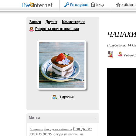
Регистрация
Вход
Рейтинги
Записи
Друзья
Комментарии
Рецепты приготовления
ЧАНАХИ
Понедельник, 14 О
VideoC
В друзья
Метки
-
блюда из
блинчики
блюда из кабачков
картофеля
блюда из картошки