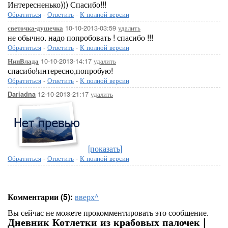
Интересненько))) Спасибо!!!
Обратиться
-
Ответить
-
К полной версии
10-10-2013-03:59
удалить
светочка-душечка
не обычно. надо попробовать ! спасибо !!!
Обратиться
-
Ответить
-
К полной версии
10-10-2013-14:17
удалить
НинВлада
спасибо!интересно,попробую!
Обратиться
-
Ответить
-
К полной версии
12-10-2013-21:17
удалить
Dariadna
[показать]
Обратиться
-
Ответить
-
К полной версии
Комментарии (5):
вверх^
Вы сейчас не можете прокомментировать это сообщение.
Дневник Котлетки из крабовых палочек |