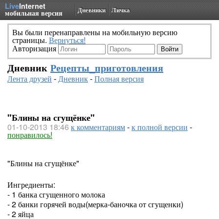
Live
Internet
Дневники
Личка
мобильная версия
Вы были перенаправлены на мобильную версию
страницы.
Вернуться!
Авторизация
Дневник
Рецепты_приготовления
Лента друзей
-
Дневник
-
Полная версия
"Блины на сгущёнке"
01-10-2013 18:46
к комментариям
-
к полной версии
-
понравилось!
"Блины на сгущёнке"
Ингредиенты:
- 1 банка сгущенного молока
- 2 банки горячей воды(мерка-баночка от сгущенки)
- 2 яйца