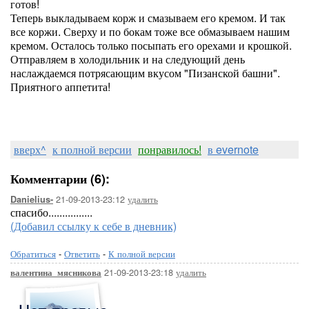
готов!
Теперь выкладываем корж и смазываем его кремом. И так
все коржи. Сверху и по бокам тоже все обмазываем нашим
кремом. Осталось только посыпать его орехами и крошкой.
Отправляем в холодильник и на следующий день
наслаждаемся потрясающим вкусом "Пизанской башни".
Приятного аппетита!
вверх^
к полной версии
понравилось!
в evernote
Комментарии (6):
21-09-2013-23:12
удалить
Danielius-
спасибо................
(Добавил ссылку к себе в дневник)
Обратиться
-
Ответить
-
К полной версии
21-09-2013-23:18
удалить
валентина_мясникова