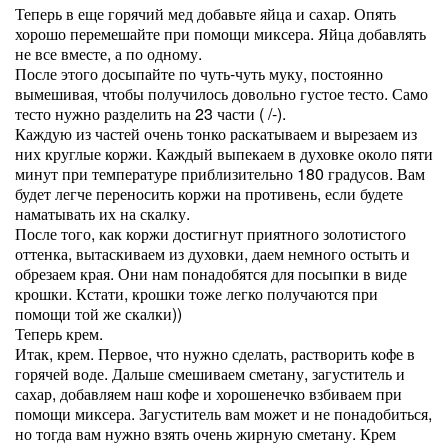
Теперь в еще горячий мед добавьте яйца и сахар. Опять
хорошо перемешайте при помощи миксера. Яйца добавлять
не все вместе, а по одному.
После этого досыпайте по чуть-чуть муку, постоянно
вымешивая, чтобы получилось довольно густое тесто. Само
тесто нужно разделить на 23 части ( /-).
Каждую из частей очень тонко раскатываем и вырезаем из
них круглые коржи. Каждый выпекаем в духовке около пяти
минут при температуре приблизительно 180 градусов. Вам
будет легче переносить коржи на противень, если будете
наматывать их на скалку.
После того, как коржи достигнут приятного золотистого
оттенка, вытаскиваем из духовки, даем немного остыть и
обрезаем края. Они нам понадобятся для посыпки в виде
крошки. Кстати, крошки тоже легко получаются при
помощи той же скалки))
Теперь крем.
Итак, крем. Первое, что нужно сделать, растворить кофе в
горячей воде. Дальше смешиваем сметану, загуститель и
сахар, добавляем наш кофе и хорошенечко взбиваем при
помощи миксера. Загуститель вам может и не понадобиться,
но тогда вам нужно взять очень жирную сметану. Крем