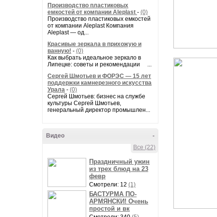
Производство пластиковых
емкостей от компании Aleplast
-
(0)
Производство пластиковых емкостей
от компании Aleplast Компания
Aleplast — од...
Красивые зеркала в прихожую и
ванную!
-
(0)
Как выбрать идеальное зеркало в
Липецке: советы и рекомендации ...
Сергей Шмотьев и ФОРЭС — 15 лет
поддержки камнерезного искусства
Урала
-
(0)
Сергей Шмотьев: бизнес на службе
культуры Сергей Шмотьев,
генеральный директор промышлен...
Видео
-
Все (22)
Праздничный ужин
из трех блюд на 23
февр
Смотрели: 12
(1)
БАСТУРМА ПО-
АРМЯНСКИ! Очень
простой и вк