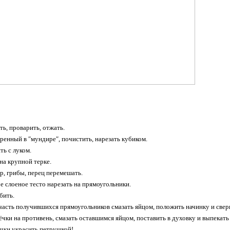
ть, проварить, отжать.
аренный в ″мундире″, почистить, нарезать кубиком.
ть с луком.
на крупной терке.
ыр, грибы, перец перемешать.
е слоеное тесто нарезать на прямоугольники.
збить.
асть получившихся прямоугольников смазать яйцом, положить начинку и сверн
ёчки на противень, смазать оставшимся яйцом, поставить в духовку и выпекать
ёчки украсить петрушкой!