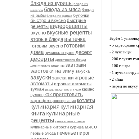
блюда из курицы
блюда из
блюда из мяса
блюда
макарон
булочки
из рыбы
блюда из фарша
быстро и вкусно
быстрые
видеорецепты
рецепты
вкусные рецепты
вкусно
выпечка
Берём 1 упаковк
вторые блюда
готовим
- 5 картофелин 
готовим вкусно
дома
десерт
- 2 луковицы
грузинская кухня
десерты
- 200 г сухих гр
диетические блюда
завтраки
- 100 г сыра
диетические рецепты
заготовки на зиму
закуска
- 1 пучок петру
закуски
запеканки
игровые
- 2 яйца
автоматы
игровые автоматы
- перец по вкусу
вулкан
казино
итальянская кухня
к чаю
как приготовить
вулкан
котлеты
картофель
консервация
кулинария
кулинарная
книга
кулинарные
рецепты
кулинарные советы
мясо
курица
кулинарные хитрости
печенье
пирог
первые блюда