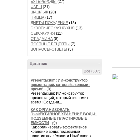
БУТЕРБРОДЫ
(27)
ФАРШ
(21)
ШАШЛЫК
(20)
ПИЦЦА
(17)
ДИЕТЫ,ПОХУДЕНИЕ
(13)
ЭКЗОТИЧЕСКАЯ КУХНЯ
(13)
СЕКС-КУХНЯ
(11)
ОТ АДМИНА
(8)
ПОСТНЫЕ РЕЦЕПТЫ
(7)
ВОПРОСЫ-ОТВЕТЫ
(5)
Цитатник
-
Все (507)
Presentacium: ИИ‑конструктор
презентаций, который экономит
время!
-
(0)
Presentacium: ИИ‑конструктор
презентаций, который экономит
время! Создани...
КАК ОРГАНИЗОВАТЬ
ЭФФЕКТИВНОЕ ХРАНЕНИЕ ВОДЫ:
ПОДЗЕМНЫЕ ПЛАСТИКОВЫЕ
ЁМКОСТИ
-
(0)
Как организовать эффективное
хранение воды: подземные
пластиковые ёмкости Надёжное х...