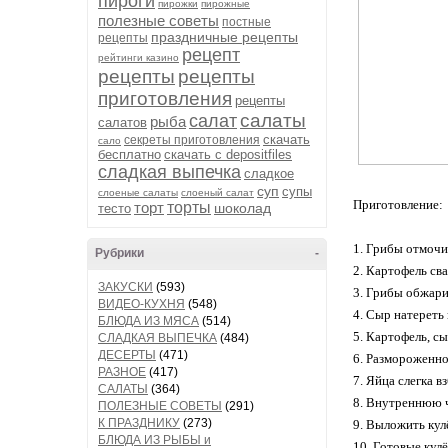
пироги
пирожки
пирожные
полезные советы
постные
праздничные рецепты
рецепты
рецепт
рейтинги казино
рецепты
рецепты
приготовления
рецепты
салаты
салат
рыба
салатов
скачать
секреты приготовления
сало
бесплатно
скачать с depositfiles
сладкая выпечка
сладкое
суп
супы
слоеные салаты
слоеный салат
Приготовление:
торт
торты
шоколад
тесто
1. Грибы отмочи
Рубрики
-
2. Картофель св
ЗАКУСКИ
(593)
3. Грибы обжари
ВИДЕО-КУХНЯ
(548)
4. Сыр натереть 
БЛЮДА ИЗ МЯСА
(514)
5. Картофель, с
СЛАДКАЯ ВЫПЕЧКА
(484)
ДЕСЕРТЫ
(471)
6. Размороженно
РАЗНОЕ
(417)
7. Яйца слегка в
САЛАТЫ
(364)
8. Внутреннюю ч
ПОЛЕЗНЫЕ СОВЕТЫ
(291)
К ПРАЗДНИКУ
(273)
9. Выложить кул
БЛЮДА ИЗ РЫБЫ и
10. Готовые кул