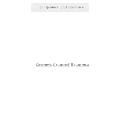
Нравится
Поделиться
Ответить
С цитатой
В цитатник