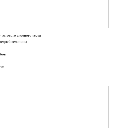
у готового слоеного теста
средней величины
ибов
шки