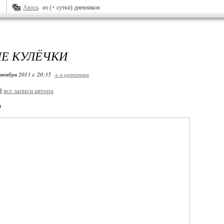
Авось
из (+ сутки) дневников
Е КУЛЁЧКИ
нтября 2013 г. 20:35
+ в цитатник
l
все записи автора
и