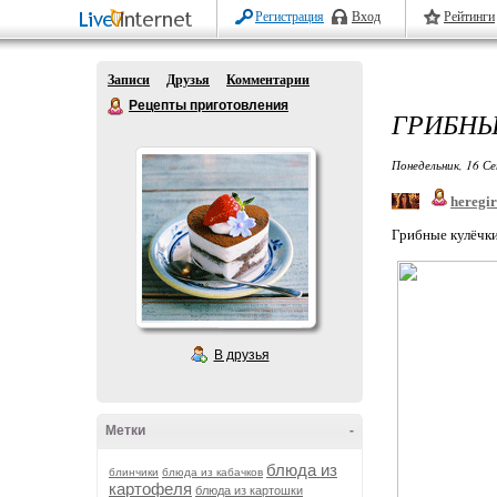
Регистрация
Вход
Рейтинги
Записи
Друзья
Комментарии
Рецепты приготовления
ГРИБНЫ
Понедельник, 16 Се
heregir
Грибные кулёчк
В друзья
Метки
-
блюда из
блинчики
блюда из кабачков
картофеля
блюда из картошки