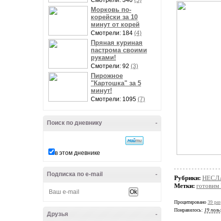
Смотрели: 340
(5)
Морковь по-
корейски за 10
минут от корей
Смотрели: 184
(4)
Пряная куриная
пастрома своими
руками!
Смотрели: 92
(3)
Пирожное
"Картошка" за 5
минут!
Смотрели: 1095
(7)
Поиск по дневнику
-
в этом дневнике
Подписка по e-mail
-
Рубрики:
НЕСЛ
Метки:
готовим
Процитировано
39 раз
Понравилось:
19 поль
Друзья
-