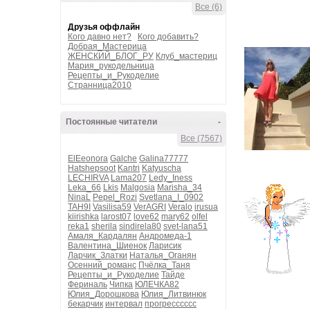
Все (6)
Друзья оффлайн
Кого давно нет?
Кого добавить?
Добрая_Мастерица
ЖЕНСКИЙ_БЛОГ_РУ
Клуб_мастериц
Мария_рукодельница
Рецепты_и_Рукоделие
Странница2010
Постоянные читатели
-
Все (7567)
ElEeonora
Galche
Galina77777
Hatshepsoot
Kantri
Katyuscha
LECHIRVA
Lama207
Ledy_Iness
Leka_66
Lkis
Malgosia
Marisha_34
NinaL
Pepel_Rozi
Svetlana_I_0902
TAH9I
Vasilisa59
VerAGRI
Veralo
irusua
kiirishka
larost07
love62
mary62
olfel
reka1
sherila
sindirela80
svet-lana51
Амаля_Кардалян
Андромеда-1
Валентина_Шиенок
Ларисик
Ларчик_Златки
Наталья_Оганян
Осенний_романс
Пчёлка_Таня
Рецепты_и_Рукоделие
Тайде
Фериналь
Чипка
ЮЛЕЧКА82
Юлия_Дорошкова
Юлия_Литвинюк
бекарчик
интервал
прогресссссс