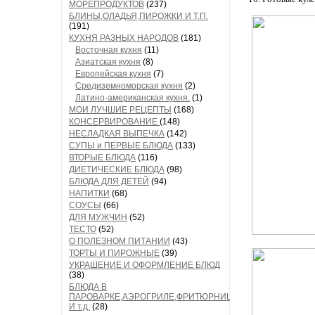
МОРЕПРОДУКТОВ
(237)
БЛИНЫ,ОЛАДЬЯ,ПИРОЖКИ И Т.П.
(191)
КУХНЯ РАЗНЫХ НАРОДОВ
(181)
Восточная кухня
(11)
Азиатская кухня
(8)
Европейская кухня
(7)
Средиземноморская кухня
(2)
Латино-американская кухня.
(1)
МОИ ЛУЧШИЕ РЕЦЕПТЫ
(168)
КОНСЕРВИРОВАНИЕ
(148)
НЕСЛАДКАЯ ВЫПЕЧКА
(142)
СУПЫ и ПЕРВЫЕ БЛЮДА
(133)
ВТОРЫЕ БЛЮДА
(116)
ДИЕТИЧЕСКИЕ БЛЮДА
(98)
БЛЮДА ДЛЯ ДЕТЕЙ
(94)
НАПИТКИ
(68)
СОУСЫ
(66)
ДЛЯ МУЖЧИН
(52)
ТЕСТО
(52)
О ПОЛЕЗНОМ ПИТАНИИ
(43)
ТОРТЫ И ПИРОЖНЫЕ
(39)
УКРАШЕНИЕ И ОФОРМЛЕНИЕ БЛЮД
(38)
БЛЮДА В
ПАРОВАРКЕ,АЭРОГРИЛЕ,ФРИТЮРНИЦЕ
И т.д.
(28)