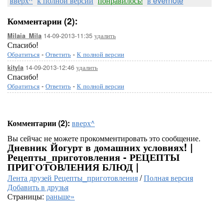
вверх^
к полной версии
понравилось!
в evernote
Комментарии (2):
14-09-2013-11:35
удалить
Milaia_Mila
Спасибо!
Обратиться
-
Ответить
-
К полной версии
14-09-2013-12:46
удалить
kityla
Спасибо!
Обратиться
-
Ответить
-
К полной версии
Комментарии (2):
вверх^
Вы сейчас не можете прокомментировать это сообщение.
Дневник Йогурт в домашних условиях! |
Рецепты_приготовления - РЕЦЕПТЫ
ПРИГОТОВЛЕНИЯ БЛЮД |
Лента друзей Рецепты_приготовления
/
Полная версия
Добавить в друзья
Страницы:
раньше»