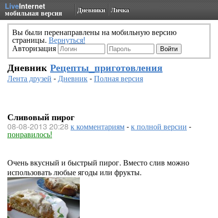
Live
Internet
Дневники
Личка
мобильная версия
Вы были перенаправлены на мобильную версию
страницы.
Вернуться!
Авторизация
Дневник
Рецепты_приготовления
Лента друзей
-
Дневник
-
Полная версия
Сливовый пирог
08-08-2013 20:28
к комментариям
-
к полной версии
-
понравилось!
Очень вкусный и быстрый пирог. Вместо слив можно
использовать любые ягоды или фрукты.