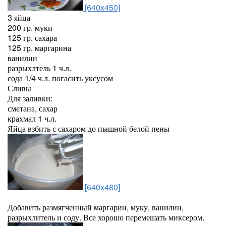
[640x450]
3 яйца
200 гр. муки
125 гр. сахара
125 гр. маргарина
ванилин
разрыхлтель 1 ч.л.
сода 1/4 ч.л. погасить уксусом
Сливы
Для заливки:
сметана, сахар
крахмал 1 ч.л.
Яйца взбить с сахаром до пышной белой пены
[640x480]
Добавить размягченный маргарин, муку, ванилин,
разрыхлитель и соду. Все хорошо перемешать миксером.