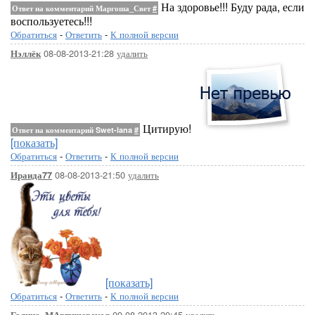
На здоровье!!! Буду рада, если
Ответ на комментарий Маргоша_Свет
#
воспользуетесь!!!
Обратиться
-
Ответить
-
К полной версии
08-08-2013-21:28
удалить
Нэллёк
Цитирую!
Ответ на комментарий Swet-lana
#
[показать]
Обратиться
-
Ответить
-
К полной версии
08-08-2013-21:50
удалить
Ираида77
[показать]
Обратиться
-
Ответить
-
К полной версии
09-08-2013-20:45
удалить