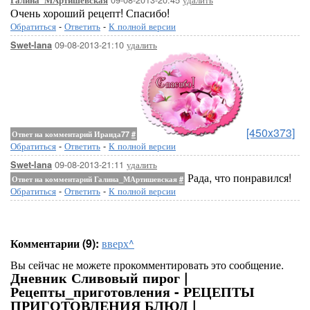
Галина_МАртишевская
Очень хороший рецепт! Спасибо!
Обратиться
-
Ответить
-
К полной версии
09-08-2013-21:10
удалить
Swet-lana
[450x373]
Ответ на комментарий Ираида77
#
Обратиться
-
Ответить
-
К полной версии
09-08-2013-21:11
удалить
Swet-lana
Рада, что понравился!
Ответ на комментарий Галина_МАртишевская
#
Обратиться
-
Ответить
-
К полной версии
Комментарии (9):
вверх^
Вы сейчас не можете прокомментировать это сообщение.
Дневник Сливовый пирог |
Рецепты_приготовления - РЕЦЕПТЫ
ПРИГОТОВЛЕНИЯ БЛЮД |