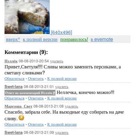
[640x496]
вверх^
к полной версии
понравилось!
в evernote
Комментарии (9):
08-08-2013-20:54
удалить
Нэллёк
Привет,Светуля!!!! Сливы можно заменить персиками, а
сметану сливками?
Обратиться
-
Ответить
-
К полной версии
08-08-2013-21:01
удалить
Swet-lana
Неллечка, конечно можно!!!
Ответ на комментарий Нэллёк
#
Обратиться
-
Ответить
-
К полной версии
08-08-2013-21:08
удалить
Маргоша_Свет
Спасибо, забрала себе. На выходные еду собирать на даче
сливу.
Обратиться
-
Ответить
-
К полной версии
08-08-2013-21:09
удалить
Swet-lana