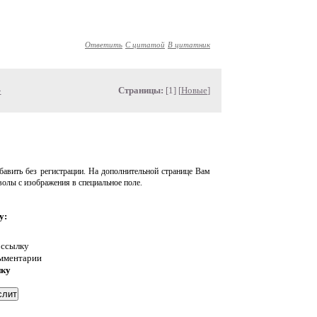
Ответить
С цитатой
В цитатник
»
Страницы:
[1] [
Новые
]
авить без регистрации. На дополнительной странице Вам
волы с изображения в специальное поле.
у:
 ссылку
омментарии
нку