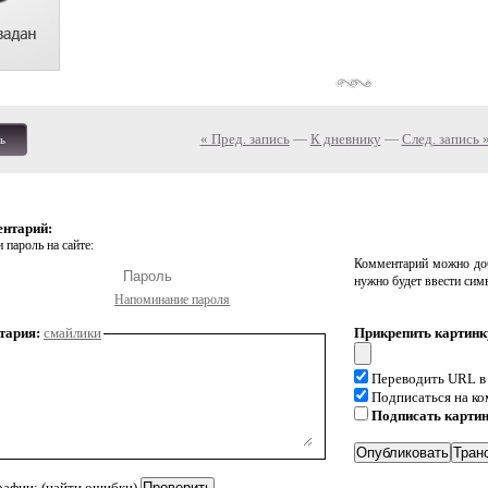
« Пред. запись
—
К дневнику
—
След. запись 
ь
ентарий:
 пароль на сайте:
Комментарий можно доб
нужно будет ввести сим
Напоминание пароля
тария:
смайлики
Прикрепить картинк
Переводить URL в
Подписаться на к
Подписать карти
рафии: (найти ошибки)