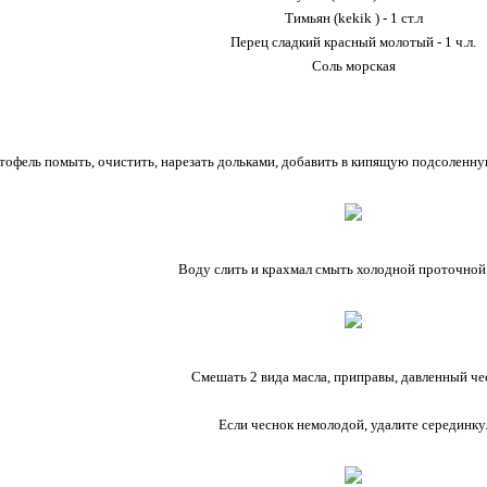
Тимьян (kekik ) - 1 ст.л
Перец сладкий красный молотый - 1 ч.л.
Соль морская
тофель помыть, очистить, нарезать дольками, добавить в кипящую подсоленную
Воду слить и крахмал смыть холодной проточной
Смешать 2 вида масла, приправы, давленный че
Если чеснок немолодой, удалите серединку