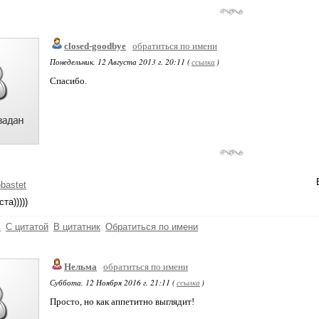
closed-goodbye
обратиться по имени
Понедельник, 12 Августа 2013 г. 20:11 (
ссылка
)
Спасибо.
obastet
та)))))
ь
С цитатой
В цитатник
Обратиться по имени
Нельма
обратиться по имени
Суббота, 12 Ноября 2016 г. 21:11 (
ссылка
)
Просто, но как аппетитно выглядит!