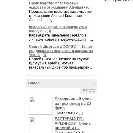
Производство пластиковых
емкостей от компании Aleplast
-
(0)
Производство пластиковых емкостей
от компании Aleplast Компания
Aleplast — од...
Красивые зеркала в прихожую и
ванную!
-
(0)
Как выбрать идеальное зеркало в
Липецке: советы и рекомендации ...
Сергей Шмотьев и ФОРЭС — 15 лет
поддержки камнерезного искусства
Урала
-
(0)
Сергей Шмотьев: бизнес на службе
культуры Сергей Шмотьев,
генеральный директор промышлен...
Видео
-
Все (22)
Праздничный ужин
из трех блюд на 23
февр
Смотрели: 12
(1)
БАСТУРМА ПО-
АРМЯНСКИ! Очень
простой и вк