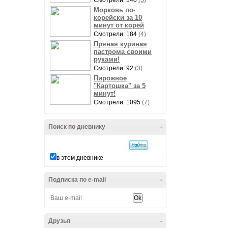
Смотрели: 340
(5)
Морковь по-
корейски за 10
минут от корей
Смотрели: 184
(4)
Пряная куриная
пастрома своими
руками!
Смотрели: 92
(3)
Пирожное
"Картошка" за 5
минут!
Смотрели: 1095
(7)
Поиск по дневнику
-
в этом дневнике
Подписка по e-mail
-
Друзья
-