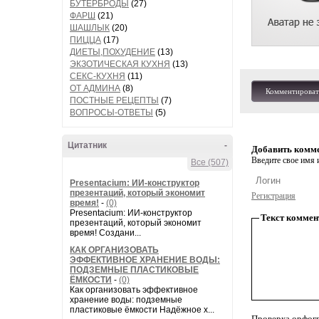
БУТЕРБРОДЫ
(27)
ФАРШ
(21)
ШАШЛЫК
(20)
ПИЦЦА
(17)
ДИЕТЫ,ПОХУДЕНИЕ
(13)
ЭКЗОТИЧЕСКАЯ КУХНЯ
(13)
СЕКС-КУХНЯ
(11)
ОТ АДМИНА
(8)
Комментироват
ПОСТНЫЕ РЕЦЕПТЫ
(7)
ВОПРОСЫ-ОТВЕТЫ
(5)
Цитатник
-
Добавить комм
Введите свое имя и
Все (507)
Presentacium: ИИ‑конструктор
презентаций, который экономит
Регистрация
время!
-
(0)
Presentacium: ИИ‑конструктор
Текст коммен
презентаций, который экономит
время! Создани...
КАК ОРГАНИЗОВАТЬ
ЭФФЕКТИВНОЕ ХРАНЕНИЕ ВОДЫ:
ПОДЗЕМНЫЕ ПЛАСТИКОВЫЕ
ЁМКОСТИ
-
(0)
Как организовать эффективное
хранение воды: подземные
пластиковые ёмкости Надёжное х...
Проверка орфог