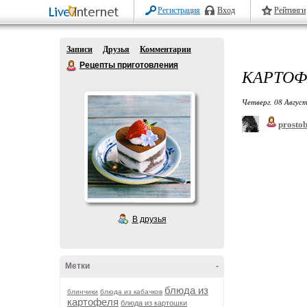
Регистрация
Вход
Рейтинги
Записи
Друзья
Комментарии
Рецепты приготовления
КАРТОФ
Четверг, 08 Август
prostob
В друзья
Метки
-
блюда из
блинчики
блюда из кабачков
картофеля
блюда из картошки