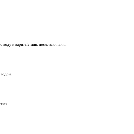
 воду и варить 2 мин. после закипания.
 водой.
снок.
.