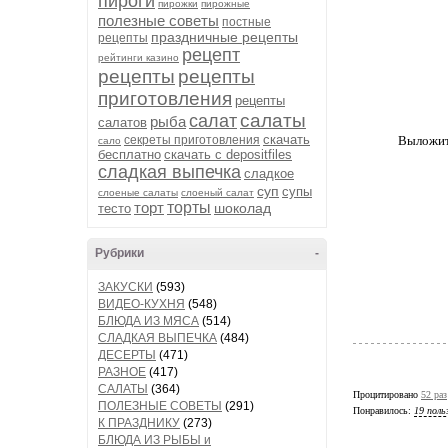
пироги
пирожки
пирожные
полезные советы
постные
праздничные рецепты
рецепты
рецепт
рейтинги казино
рецепты
рецепты
приготовления
рецепты
салаты
салат
рыба
салатов
скачать
секреты приготовления
Выложить
сало
бесплатно
скачать с depositfiles
сладкая выпечка
сладкое
суп
супы
слоеные салаты
слоеный салат
торт
торты
шоколад
тесто
Рубрики
-
ЗАКУСКИ
(593)
ВИДЕО-КУХНЯ
(548)
БЛЮДА ИЗ МЯСА
(514)
СЛАДКАЯ ВЫПЕЧКА
(484)
ДЕСЕРТЫ
(471)
РАЗНОЕ
(417)
САЛАТЫ
(364)
Процитировано
52 раз
ПОЛЕЗНЫЕ СОВЕТЫ
(291)
Понравилось:
19 поль
К ПРАЗДНИКУ
(273)
БЛЮДА ИЗ РЫБЫ и