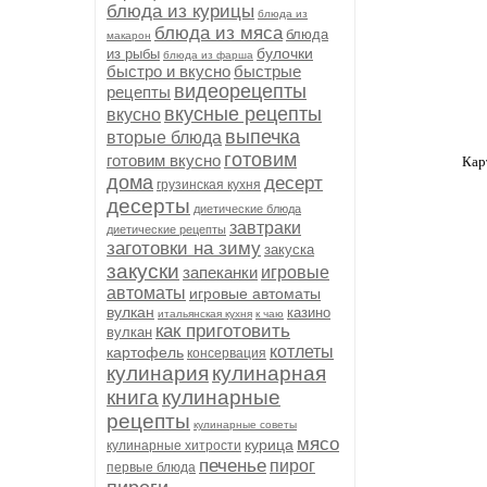
блюда из курицы
блюда из
блюда из мяса
блюда
макарон
булочки
из рыбы
блюда из фарша
быстро и вкусно
быстрые
видеорецепты
рецепты
вкусные рецепты
вкусно
выпечка
вторые блюда
готовим
готовим вкусно
Кар
дома
десерт
грузинская кухня
десерты
диетические блюда
завтраки
диетические рецепты
заготовки на зиму
закуска
закуски
запеканки
игровые
автоматы
игровые автоматы
вулкан
казино
итальянская кухня
к чаю
как приготовить
вулкан
котлеты
картофель
консервация
кулинария
кулинарная
книга
кулинарные
рецепты
кулинарные советы
мясо
курица
кулинарные хитрости
печенье
пирог
первые блюда