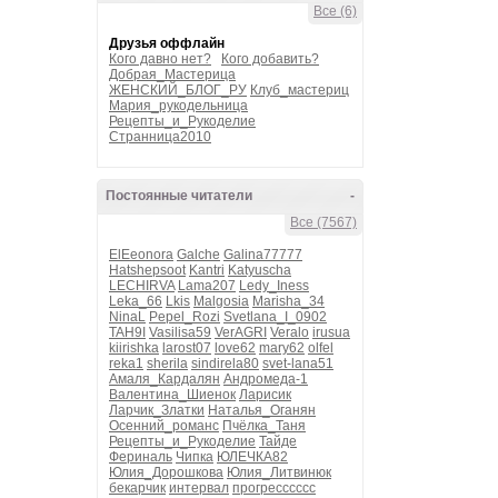
Все (6)
Друзья оффлайн
Кого давно нет?
Кого добавить?
Добрая_Мастерица
ЖЕНСКИЙ_БЛОГ_РУ
Клуб_мастериц
Мария_рукодельница
Рецепты_и_Рукоделие
Странница2010
Постоянные читатели
-
Все (7567)
ElEeonora
Galche
Galina77777
Hatshepsoot
Kantri
Katyuscha
LECHIRVA
Lama207
Ledy_Iness
Leka_66
Lkis
Malgosia
Marisha_34
NinaL
Pepel_Rozi
Svetlana_I_0902
TAH9I
Vasilisa59
VerAGRI
Veralo
irusua
kiirishka
larost07
love62
mary62
olfel
reka1
sherila
sindirela80
svet-lana51
Амаля_Кардалян
Андромеда-1
Валентина_Шиенок
Ларисик
Ларчик_Златки
Наталья_Оганян
Осенний_романс
Пчёлка_Таня
Рецепты_и_Рукоделие
Тайде
Фериналь
Чипка
ЮЛЕЧКА82
Юлия_Дорошкова
Юлия_Литвинюк
бекарчик
интервал
прогресссссс