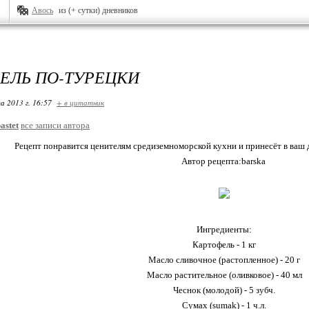
Авось
из (+ сутки) дневников
ЕЛЬ ПО-ТУРЕЦКИ
а 2013 г. 16:57
+ в цитатник
astet
все записи автора
Рецепт понравится ценителям средиземноморской кухни и принесёт в ваш
Автор рецепта:barska
Ингредиенты:
Картофель - 1 кг
Масло сливочное (растопленное) - 20 г
Масло растительное (оливковое) - 40 мл
Чеснок (молодой) - 5 зубч.
Сумах (sumak) - 1 ч.л.