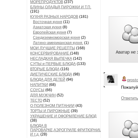
МОРЕПРОДУКТОВ
(237)
БЛИНЫ,ОЛАДЬЯ,ПИРОЖКИ И Т.П.
(191)
КУХНЯ РАЗНЫХ НАРОДОВ
(181)
Восточная кухня
(11)
Азиатская кухня
(8)
Европейская кухня
(7)
Средиземноморская кухня
(2)
Латино-американская кухня.
(1)
МОИ ЛУЧШИЕ РЕЦЕПТЫ
(168)
КОНСЕРВИРОВАНИЕ
(148)
НЕСЛАДКАЯ ВЫПЕЧКА
(142)
СУПЫ и ПЕРВЫЕ БЛЮДА
(133)
ВТОРЫЕ БЛЮДА
(116)
ДИЕТИЧЕСКИЕ БЛЮДА
(98)
БЛЮДА ДЛЯ ДЕТЕЙ
(94)
prost
НАПИТКИ
(68)
Пожалуйс
СОУСЫ
(66)
ДЛЯ МУЖЧИН
(52)
Ответит
ТЕСТО
(52)
О ПОЛЕЗНОМ ПИТАНИИ
(43)
ТОРТЫ И ПИРОЖНЫЕ
(39)
УКРАШЕНИЕ И ОФОРМЛЕНИЕ БЛЮД
(38)
БЛЮДА В
ПАРОВАРКЕ,АЭРОГРИЛЕ,ФРИТЮРНИЦЕ
И т.д.
(28)