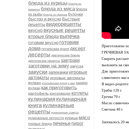
блюда из курицы
блюда из
блюда из мяса
блюда
макарон
булочки
из рыбы
блюда из фарша
быстро и вкусно
быстрые
видеорецепты
рецепты
вкусные рецепты
вкусно
выпечка
вторые блюда
готовим
готовим вкусно
Приготовлено по
дома
десерт
грузинская кухня
ГРЕЧНЕВАЯ З
десерты
диетические блюда
Сварить рассыпч
завтраки
диетические рецепты
выложить на ско
заготовки на зиму
закуска
закуски
Для приготовлен
запеканки
игровые
автоматы
игровые автоматы
сливочного масл
вулкан
казино
итальянская кухня
к чаю
В видео рецепте
как приготовить
вулкан
Грибы 120 г.
котлеты
картофель
консервация
Гречка 70 г.
кулинария
кулинарная
Масло сливочное
книга
кулинарные
Сметана 40 г.
рецепты
кулинарные советы
мясо
курица
кулинарные хитрости
Запекалось 20 м
печенье
пирог
первые блюда