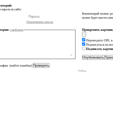
ентарий:
 пароль на сайте:
Комментарий можно доб
нужно будет ввести сим
Напоминание пароля
тария:
смайлики
Прикрепить картинк
Переводить URL в
Подписаться на к
Подписать карти
рафии: (найти ошибки)