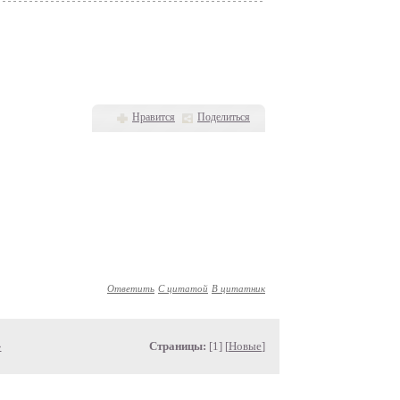
Нравится
Поделиться
Ответить
С цитатой
В цитатник
»
Страницы:
[1] [
Новые
]