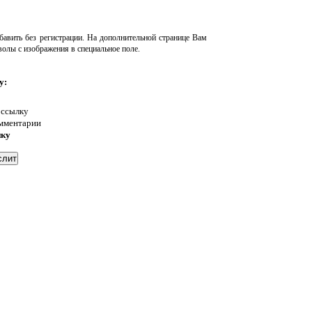
авить без регистрации. На дополнительной странице Вам
волы с изображения в специальное поле.
у:
 ссылку
омментарии
нку