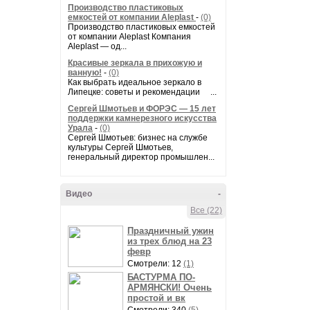
Производство пластиковых
емкостей от компании Aleplast
-
(0)
Производство пластиковых емкостей
от компании Aleplast Компания
Aleplast — од...
Красивые зеркала в прихожую и
ванную!
-
(0)
Как выбрать идеальное зеркало в
Липецке: советы и рекомендации ...
Сергей Шмотьев и ФОРЭС — 15 лет
поддержки камнерезного искусства
Урала
-
(0)
Сергей Шмотьев: бизнес на службе
культуры Сергей Шмотьев,
генеральный директор промышлен...
Видео
-
Все (22)
Праздничный ужин
из трех блюд на 23
февр
Смотрели: 12
(1)
БАСТУРМА ПО-
АРМЯНСКИ! Очень
простой и вк