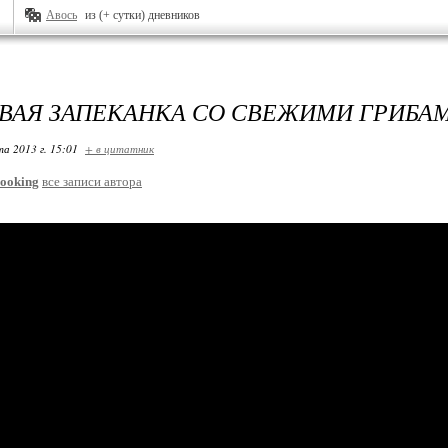
Авось
из (+ сутки) дневников
ВАЯ ЗАПЕКАНКА СО СВЕЖИМИ ГРИБА
та 2013 г. 15:01
+ в цитатник
ooking
все записи автора