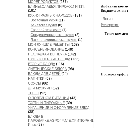
МОРЕПРОДУКТОВ
(237)
Добавить комм
БЛИНЫ,ОЛАДЬЯ,ПИРОЖКИ И Т.П.
(191)
Введите свое имя и
КУХНЯ РАЗНЫХ НАРОДОВ
(181)
Восточная кухня
(11)
Регистрация
Азиатская кухня
(8)
Европейская кухня
(7)
Текст коммен
Средиземноморская кухня
(2)
Латино-американская кухня.
(1)
МОИ ЛУЧШИЕ РЕЦЕПТЫ
(168)
КОНСЕРВИРОВАНИЕ
(148)
НЕСЛАДКАЯ ВЫПЕЧКА
(142)
СУПЫ и ПЕРВЫЕ БЛЮДА
(133)
ВТОРЫЕ БЛЮДА
(116)
ДИЕТИЧЕСКИЕ БЛЮДА
(98)
БЛЮДА ДЛЯ ДЕТЕЙ
(94)
Проверка орфог
НАПИТКИ
(68)
СОУСЫ
(66)
ДЛЯ МУЖЧИН
(52)
ТЕСТО
(52)
О ПОЛЕЗНОМ ПИТАНИИ
(43)
ТОРТЫ И ПИРОЖНЫЕ
(39)
УКРАШЕНИЕ И ОФОРМЛЕНИЕ БЛЮД
(38)
БЛЮДА В
ПАРОВАРКЕ,АЭРОГРИЛЕ,ФРИТЮРНИЦЕ
И т.д.
(28)