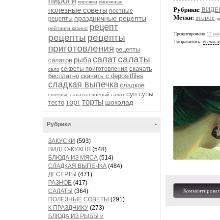
пироги
пирожки
пирожные
полезные советы
Рубрики:
ВИДЕ
постные
Метки:
второе
праздничные рецепты
рецепты
рецепт
рейтинги казино
Процитировано
12 раз
рецепты
рецепты
Понравилось:
6 польз
приготовления
рецепты
салаты
салат
рыба
салатов
скачать
секреты приготовления
сало
бесплатно
скачать с depositfiles
сладкая выпечка
сладкое
суп
супы
слоеные салаты
слоеный салат
торт
торты
шоколад
тесто
Рубрики
-
ЗАКУСКИ
(593)
ВИДЕО-КУХНЯ
(548)
БЛЮДА ИЗ МЯСА
(514)
СЛАДКАЯ ВЫПЕЧКА
(484)
ДЕСЕРТЫ
(471)
РАЗНОЕ
(417)
САЛАТЫ
(364)
Комментироват
ПОЛЕЗНЫЕ СОВЕТЫ
(291)
К ПРАЗДНИКУ
(273)
БЛЮДА ИЗ РЫБЫ и