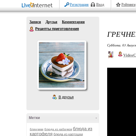
Регистрация
Вход
Рейтинги
Записи
Друзья
Комментарии
Рецепты приготовления
ГРЕЧНЕ
Суббота, 03 Авгус
VideoC
В друзья
Метки
-
блюда из
блинчики
блюда из кабачков
картофеля
блюда из картошки