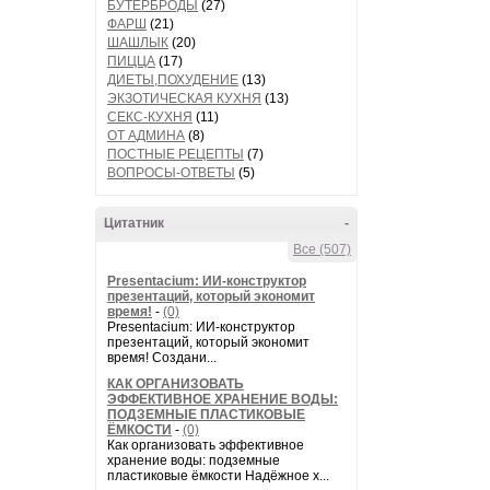
БУТЕРБРОДЫ
(27)
ФАРШ
(21)
ШАШЛЫК
(20)
ПИЦЦА
(17)
ДИЕТЫ,ПОХУДЕНИЕ
(13)
ЭКЗОТИЧЕСКАЯ КУХНЯ
(13)
СЕКС-КУХНЯ
(11)
ОТ АДМИНА
(8)
ПОСТНЫЕ РЕЦЕПТЫ
(7)
ВОПРОСЫ-ОТВЕТЫ
(5)
Цитатник
-
Все (507)
Presentacium: ИИ‑конструктор
презентаций, который экономит
время!
-
(0)
Presentacium: ИИ‑конструктор
презентаций, который экономит
время! Создани...
КАК ОРГАНИЗОВАТЬ
ЭФФЕКТИВНОЕ ХРАНЕНИЕ ВОДЫ:
ПОДЗЕМНЫЕ ПЛАСТИКОВЫЕ
ЁМКОСТИ
-
(0)
Как организовать эффективное
хранение воды: подземные
пластиковые ёмкости Надёжное х...