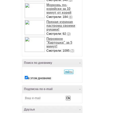
Смотрели: 340
(5)
Морковь по-
корейски за 10
минут от корей
Смотрели: 184
(4)
Пряная куриная
пастрома своими
руками!
Смотрели: 92
(3)
Пирожное
"Картошка" за 5
минут!
Смотрели: 1095
(7)
Поиск по дневнику
-
в этом дневнике
Подписка по e-mail
-
Друзья
-