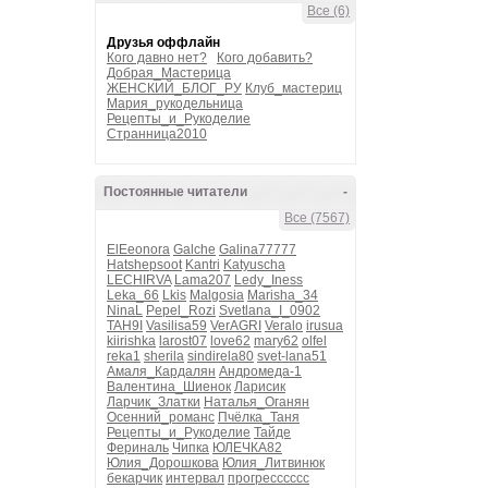
Все (6)
Друзья оффлайн
Кого давно нет?
Кого добавить?
Добрая_Мастерица
ЖЕНСКИЙ_БЛОГ_РУ
Клуб_мастериц
Мария_рукодельница
Рецепты_и_Рукоделие
Странница2010
Постоянные читатели
-
Все (7567)
ElEeonora
Galche
Galina77777
Hatshepsoot
Kantri
Katyuscha
LECHIRVA
Lama207
Ledy_Iness
Leka_66
Lkis
Malgosia
Marisha_34
NinaL
Pepel_Rozi
Svetlana_I_0902
TAH9I
Vasilisa59
VerAGRI
Veralo
irusua
kiirishka
larost07
love62
mary62
olfel
reka1
sherila
sindirela80
svet-lana51
Амаля_Кардалян
Андромеда-1
Валентина_Шиенок
Ларисик
Ларчик_Златки
Наталья_Оганян
Осенний_романс
Пчёлка_Таня
Рецепты_и_Рукоделие
Тайде
Фериналь
Чипка
ЮЛЕЧКА82
Юлия_Дорошкова
Юлия_Литвинюк
бекарчик
интервал
прогресссссс