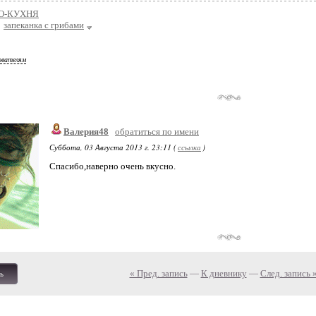
О-КУХНЯ
запеканка с грибами
ователям
Валерия48
обратиться по имени
Суббота, 03 Августа 2013 г. 23:11 (
ссылка
)
Спасибо,наверно очень вкусно.
« Пред. запись
—
К дневнику
—
След. запись 
ь