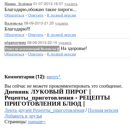
01-07-2013-16:07
удалить
Ирина_Зелёная
Благодарю,обожаю такие пироги...
Обратиться
-
Ответить
-
К полной версии
08-09-2013-21:20
удалить
Валень-ка
Благодарю!!!
Обратиться
-
Ответить
-
К полной версии
08-09-2013-22:15
удалить
olganorway
На здоровье!
Ответ на комментарий Валень-ка
#
Обратиться
-
Ответить
-
К полной версии
Комментарии (12):
вверх^
Вы сейчас не можете прокомментировать это сообщение.
Дневник ЛУКОВЫЙ ПИРОГ |
Рецепты_приготовления - РЕЦЕПТЫ
ПРИГОТОВЛЕНИЯ БЛЮД |
Лента друзей Рецепты_приготовления
/
Полная версия
Добавить в друзья
Страницы:
раньше»