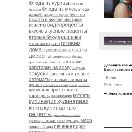
блюда из курицы
блюда из
блюда из мяса
блюда
макарон
булочки
из рыбы
блюда из фарша
быстро и вкусно
быстрые
видеорецепты
рецепты
вкусные рецепты
вкусно
выпечка
вторые блюда
Комментироват
готовим
готовим вкусно
дома
десерт
грузинская кухня
десерты
диетические блюда
завтраки
диетические рецепты
Добавить комм
заготовки на зиму
закуска
Введите свое имя и
закуски
запеканки
игровые
автоматы
игровые автоматы
вулкан
Регистрация
казино
итальянская кухня
к чаю
как приготовить
вулкан
Текст коммен
котлеты
картофель
консервация
кулинария
кулинарная
книга
кулинарные
рецепты
кулинарные советы
мясо
курица
кулинарные хитрости
печенье
пирог
первые блюда