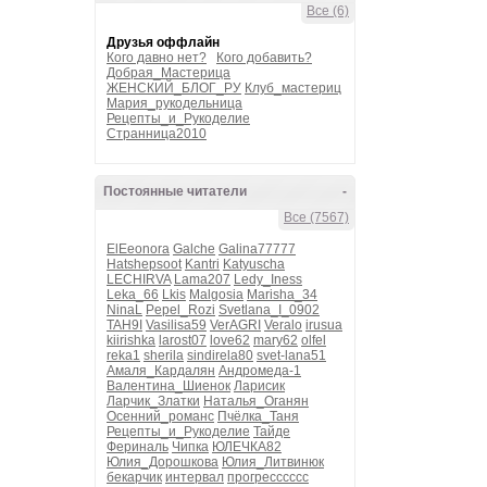
Все (6)
Друзья оффлайн
Кого давно нет?
Кого добавить?
Добрая_Мастерица
ЖЕНСКИЙ_БЛОГ_РУ
Клуб_мастериц
Мария_рукодельница
Рецепты_и_Рукоделие
Странница2010
Постоянные читатели
-
Все (7567)
ElEeonora
Galche
Galina77777
Hatshepsoot
Kantri
Katyuscha
LECHIRVA
Lama207
Ledy_Iness
Leka_66
Lkis
Malgosia
Marisha_34
NinaL
Pepel_Rozi
Svetlana_I_0902
TAH9I
Vasilisa59
VerAGRI
Veralo
irusua
kiirishka
larost07
love62
mary62
olfel
reka1
sherila
sindirela80
svet-lana51
Амаля_Кардалян
Андромеда-1
Валентина_Шиенок
Ларисик
Ларчик_Златки
Наталья_Оганян
Осенний_романс
Пчёлка_Таня
Рецепты_и_Рукоделие
Тайде
Фериналь
Чипка
ЮЛЕЧКА82
Юлия_Дорошкова
Юлия_Литвинюк
бекарчик
интервал
прогресссссс