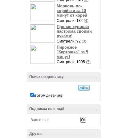
Смотрели: 340
(5)
Морковь по-
корейски за 10
минут от корей
Смотрели: 184
(4)
Пряная куриная
пастрома своими
руками!
Смотрели: 92
(3)
Пирожное
"Картошка" за 5
минут!
Смотрели: 1095
(7)
Поиск по дневнику
-
в этом дневнике
Подписка по e-mail
-
Друзья
-