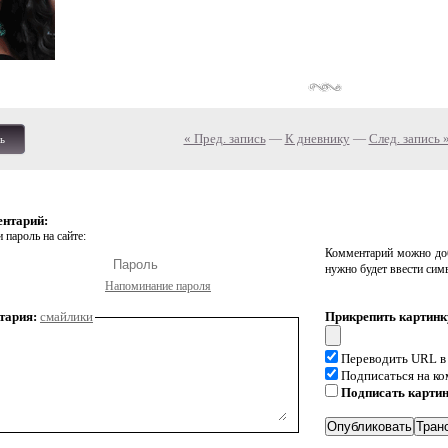
« Пред. запись
—
К дневнику
—
След. запись 
ь
ентарий:
 пароль на сайте:
Комментарий можно доб
нужно будет ввести сим
Напоминание пароля
тария:
смайлики
Прикрепить картинк
Переводить URL в
Подписаться на к
Подписать карти