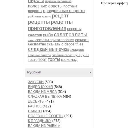
пироги
пирожки
пирожные
Проверка орфог
полезные советы
постные
праздничные рецепты
рецепты
рецепт
рейтинги казино
рецепты
рецепты
приготовления
рецепты
салаты
салат
рыба
салатов
скачать
секреты приготовления
сало
бесплатно
скачать с depositfiles
сладкая выпечка
сладкое
суп
супы
слоеные салаты
слоеный салат
торт
торты
шоколад
тесто
Рубрики
-
ЗАКУСКИ
(593)
ВИДЕО-КУХНЯ
(548)
БЛЮДА ИЗ МЯСА
(514)
СЛАДКАЯ ВЫПЕЧКА
(484)
ДЕСЕРТЫ
(471)
РАЗНОЕ
(417)
САЛАТЫ
(364)
ПОЛЕЗНЫЕ СОВЕТЫ
(291)
К ПРАЗДНИКУ
(273)
БЛЮДА ИЗ РЫБЫ и