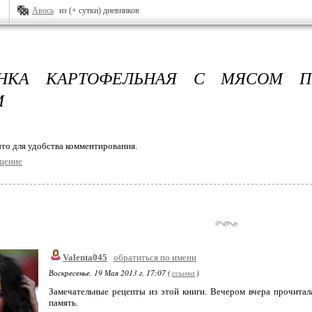
Авось
из (+ сутки) дневников
АНКА КАРТОФЕЛЬНАЯ С МЯСОМ 
М
то для удобства комментирования.
щение
Valenta045
обратиться по имени
Воскресенье, 19 Мая 2013 г. 17:07 (
ссылка
)
Замечательные рецепты из этой книги. Вечером вчера прочитала
память.