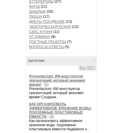
БУТЕРБРОДЫ
(27)
ФАРШ
(21)
ШАШЛЫК
(20)
ПИЦЦА
(17)
ДИЕТЫ,ПОХУДЕНИЕ
(13)
ЭКЗОТИЧЕСКАЯ КУХНЯ
(13)
СЕКС-КУХНЯ
(11)
ОТ АДМИНА
(8)
ПОСТНЫЕ РЕЦЕПТЫ
(7)
ВОПРОСЫ-ОТВЕТЫ
(5)
Цитатник
-
Все (507)
Presentacium: ИИ‑конструктор
презентаций, который экономит
время!
-
(0)
Presentacium: ИИ‑конструктор
презентаций, который экономит
время! Создани...
КАК ОРГАНИЗОВАТЬ
ЭФФЕКТИВНОЕ ХРАНЕНИЕ ВОДЫ:
ПОДЗЕМНЫЕ ПЛАСТИКОВЫЕ
ЁМКОСТИ
-
(0)
Как организовать эффективное
хранение воды: подземные
пластиковые ёмкости Надёжное х...