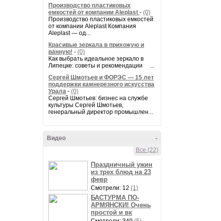
Производство пластиковых
емкостей от компании Aleplast
-
(0)
Производство пластиковых емкостей
от компании Aleplast Компания
Aleplast — од...
Красивые зеркала в прихожую и
ванную!
-
(0)
Как выбрать идеальное зеркало в
Липецке: советы и рекомендации ...
Сергей Шмотьев и ФОРЭС — 15 лет
поддержки камнерезного искусства
Урала
-
(0)
Сергей Шмотьев: бизнес на службе
культуры Сергей Шмотьев,
генеральный директор промышлен...
Видео
-
Все (22)
Праздничный ужин
из трех блюд на 23
февр
Смотрели: 12
(1)
БАСТУРМА ПО-
АРМЯНСКИ! Очень
простой и вк