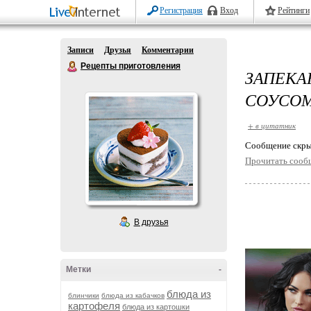
Регистрация
Вход
Рейтинги
Записи
Друзья
Комментарии
Рецепты приготовления
ЗАПЕК
СОУСО
+ в цитатник
Cообщение скры
Прочитать сооб
В друзья
Метки
-
блюда из
блинчики
блюда из кабачков
картофеля
блюда из картошки