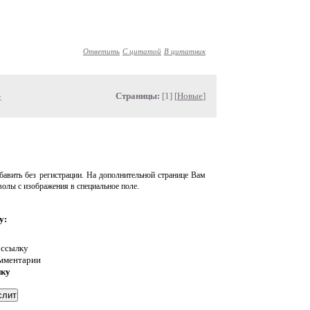
Ответить
С цитатой
В цитатник
»
Страницы:
[1] [
Новые
]
авить без регистрации. На дополнительной странице Вам
волы с изображения в специальное поле.
у:
 ссылку
омментарии
нку