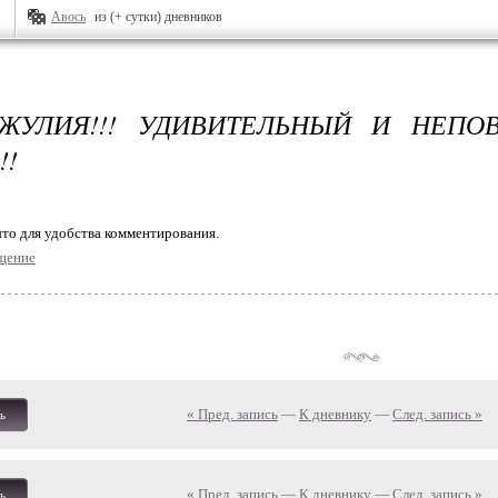
Авось
из (+ сутки) дневников
ДЖУЛИЯ!!! УДИВИТЕЛЬНЫЙ И НЕПО
!!
то для удобства комментирования.
щение
« Пред. запись
—
К дневнику
—
След. запись »
ь
« Пред. запись
—
К дневнику
—
След. запись »
ь