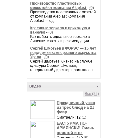
Производство пластиковых
емкостей от компании Aleplast
-
(0)
Производство пластиковых емкостей
от компании Aleplast Компания
Aleplast — од...
Красивые зеркала в прихожую и
ванную!
-
(0)
Как выбрать идеальное зеркало в
Липецке: советы и рекомендации ...
Сергей Шмотьев и ФОРЭС — 15 лет
поддержки камнерезного искусства
Урала
-
(0)
Сергей Шмотьев: бизнес на службе
культуры Сергей Шмотьев,
генеральный директор промышлен...
Видео
-
Все (22)
Праздничный ужин
из трех блюд на 23
февр
Смотрели: 12
(1)
БАСТУРМА ПО-
АРМЯНСКИ! Очень
простой и вк