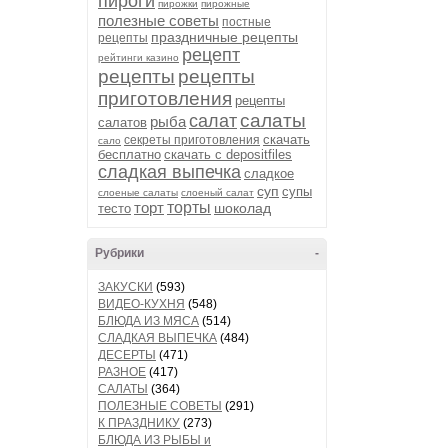
пироги
пирожки
пирожные
полезные советы
постные
праздничные рецепты
рецепты
рецепт
рейтинги казино
рецепты
рецепты
приготовления
рецепты
салаты
салат
рыба
салатов
скачать
секреты приготовления
сало
бесплатно
скачать с depositfiles
сладкая выпечка
сладкое
суп
супы
слоеные салаты
слоеный салат
торт
торты
шоколад
тесто
Рубрики
-
ЗАКУСКИ
(593)
ВИДЕО-КУХНЯ
(548)
БЛЮДА ИЗ МЯСА
(514)
СЛАДКАЯ ВЫПЕЧКА
(484)
ДЕСЕРТЫ
(471)
РАЗНОЕ
(417)
САЛАТЫ
(364)
ПОЛЕЗНЫЕ СОВЕТЫ
(291)
К ПРАЗДНИКУ
(273)
БЛЮДА ИЗ РЫБЫ и