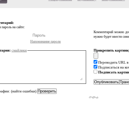
ентарий:
 пароль на сайте:
Комментарий можно доб
нужно будет ввести сим
Напоминание пароля
тария:
смайлики
Прикрепить картинк
Переводить URL в
Подписаться на к
Подписать карти
рафии: (найти ошибки)