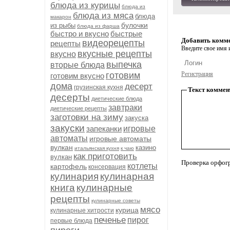
блюда из курицы
блюда из
блюда из мяса
блюда
макарон
булочки
из рыбы
блюда из фарша
быстро и вкусно
быстрые
Добавить комм
видеорецепты
рецепты
Введите свое имя и
вкусные рецепты
вкусно
выпечка
вторые блюда
готовим
Регистрация
готовим вкусно
дома
десерт
грузинская кухня
Текст коммен
десерты
диетические блюда
завтраки
диетические рецепты
заготовки на зиму
закуска
закуски
запеканки
игровые
автоматы
игровые автоматы
вулкан
казино
итальянская кухня
к чаю
как приготовить
вулкан
Проверка орфог
котлеты
картофель
консервация
кулинария
кулинарная
книга
кулинарные
рецепты
кулинарные советы
мясо
курица
кулинарные хитрости
печенье
пирог
первые блюда