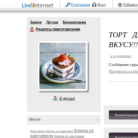
Регистрация
Вход
Рейтинги
Записи
Друзья
Комментарии
Рецепты приготовления
ТОРТ 
ВКУСУ!!
+ в цитатник
Cообщение скры
Прочитать сооб
В друзья
Комментироват
Метки
-
блюда из
блинчики
блюда из кабачков
картофеля
блюда из картошки
Комментироват