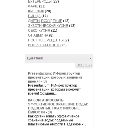
БУТЕРБРОДЫ
(27)
ФАРШ
(21)
ШАШЛЫК
(20)
ПИЦЦА
(17)
ДИЕТЫ,ПОХУДЕНИЕ
(13)
ЭКЗОТИЧЕСКАЯ КУХНЯ
(13)
СЕКС-КУХНЯ
(11)
ОТ АДМИНА
(8)
ПОСТНЫЕ РЕЦЕПТЫ
(7)
ВОПРОСЫ-ОТВЕТЫ
(5)
Цитатник
-
Все (507)
Presentacium: ИИ‑конструктор
презентаций, который экономит
время!
-
(0)
Presentacium: ИИ‑конструктор
презентаций, который экономит
время! Создани...
КАК ОРГАНИЗОВАТЬ
ЭФФЕКТИВНОЕ ХРАНЕНИЕ ВОДЫ:
ПОДЗЕМНЫЕ ПЛАСТИКОВЫЕ
ЁМКОСТИ
-
(0)
Как организовать эффективное
хранение воды: подземные
пластиковые ёмкости Надёжное х...