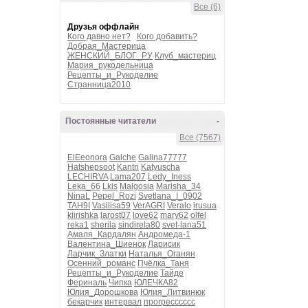
Все (6)
Друзья оффлайн
Кого давно нет?
Кого добавить?
Добрая_Мастерица
ЖЕНСКИЙ_БЛОГ_РУ
Клуб_мастериц
Мария_рукодельница
Рецепты_и_Рукоделие
Странница2010
Постоянные читатели
-
Все (7567)
ElEeonora
Galche
Galina77777
Hatshepsoot
Kantri
Katyuscha
LECHIRVA
Lama207
Ledy_Iness
Leka_66
Lkis
Malgosia
Marisha_34
NinaL
Pepel_Rozi
Svetlana_I_0902
TAH9I
Vasilisa59
VerAGRI
Veralo
irusua
kiirishka
larost07
love62
mary62
olfel
reka1
sherila
sindirela80
svet-lana51
Амаля_Кардалян
Андромеда-1
Валентина_Шиенок
Ларисик
Ларчик_Златки
Наталья_Оганян
Осенний_романс
Пчёлка_Таня
Рецепты_и_Рукоделие
Тайде
Фериналь
Чипка
ЮЛЕЧКА82
Юлия_Дорошкова
Юлия_Литвинюк
бекарчик
интервал
прогресссссс