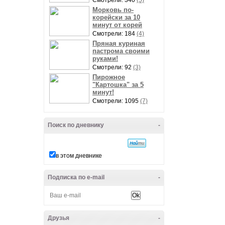
Смотрели: 340
(5)
Морковь по-
корейски за 10
минут от корей
Смотрели: 184
(4)
Пряная куриная
пастрома своими
руками!
Смотрели: 92
(3)
Пирожное
"Картошка" за 5
минут!
Смотрели: 1095
(7)
Поиск по дневнику
-
в этом дневнике
Подписка по e-mail
-
Друзья
-