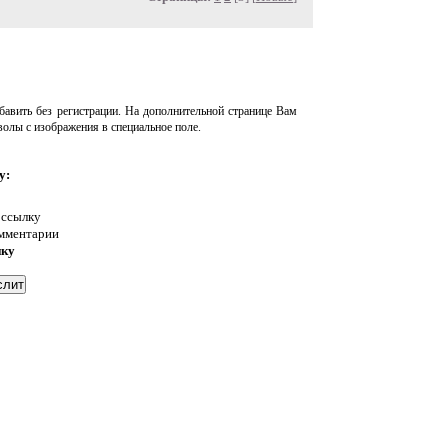
авить без регистрации. На дополнительной странице Вам
волы с изображения в специальное поле.
у:
 ссылку
омментарии
нку