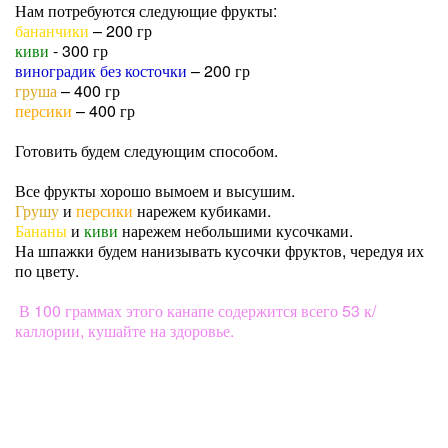
Нам потребуются следующие фрукты:
бананчики
– 200 гр
киви
- 300 гр
виноградик без косточки
– 200 гр
груша
– 400 гр
персики
– 400 гр
Готовить будем следующим способом.
Все фрукты хорошо вымоем и высушим.
Грушу
и
персики
нарежем кубиками.
Бананы
и
киви
нарежем небольшими кусочками.
На шпажки будем нанизывать кусочки фруктов, чередуя их
по цвету.
В 100 граммах этого канапе содержится всего 53 к/
каллории, кушайте на здоровье.