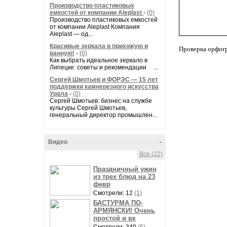
Производство пластиковых
емкостей от компании Aleplast
-
(0)
Производство пластиковых емкостей
от компании Aleplast Компания
Aleplast — од...
Красивые зеркала в прихожую и
Проверка орфог
ванную!
-
(0)
Как выбрать идеальное зеркало в
Липецке: советы и рекомендации ...
Сергей Шмотьев и ФОРЭС — 15 лет
поддержки камнерезного искусства
Урала
-
(0)
Сергей Шмотьев: бизнес на службе
культуры Сергей Шмотьев,
генеральный директор промышлен...
Видео
-
Все (22)
Праздничный ужин
из трех блюд на 23
февр
Смотрели: 12
(1)
БАСТУРМА ПО-
АРМЯНСКИ! Очень
простой и вк