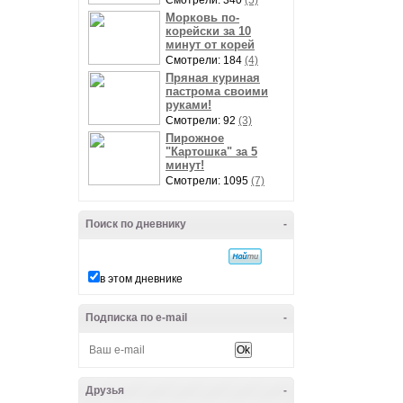
Смотрели: 340
(5)
Морковь по-
корейски за 10
минут от корей
Смотрели: 184
(4)
Пряная куриная
пастрома своими
руками!
Смотрели: 92
(3)
Пирожное
"Картошка" за 5
минут!
Смотрели: 1095
(7)
Поиск по дневнику
-
в этом дневнике
Подписка по e-mail
-
Друзья
-