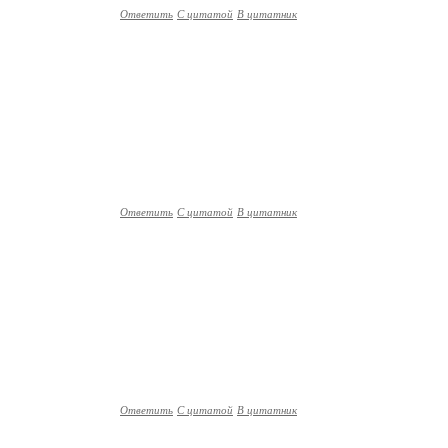
Ответить
С цитатой
В цитатник
Ответить
С цитатой
В цитатник
Ответить
С цитатой
В цитатник