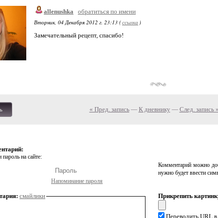
allenushka
обратиться по имени
Вторник, 04 Декабря 2012 г. 23:13 (
ссылка
)
Замечательный рецепт, спасибо!
« Пред. запись
—
К дневнику
—
След. запись 
ь
ентарий:
 пароль на сайте:
Комментарий можно доб
нужно будет ввести сим
Напоминание пароля
тария:
смайлики
Прикрепить картинк
Переводить URL в