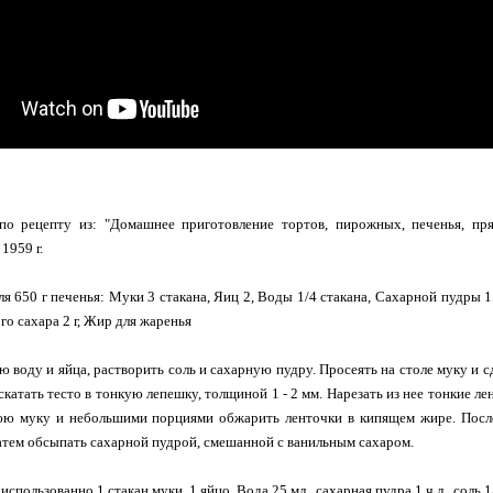
по рецепту из: "Домашнее приготовление тортов, пирожных, печенья, прян
1959 г.
я 650 г печенья: Муки 3 стакана, Яиц 2, Воды 1/4 стакана, Сахарной пудры 1 
го сахара 2 г, Жир для жаренья
 воду и яйца, растворить соль и сахарную пудру. Просеять на столе муку и сд
аскатать тесто в тонкую лепешку, толщиной 1 - 2 мм. Нарезать из нее тонкие 
ю муку и небольшими порциями обжарить ленточки в кипящем жире. После
атем обсыпать сахарной пудрой, смешанной с ванильным сахаром.
использованно 1 стакан муки, 1 яйцо, Вода 25 мл., сахарная пудра 1 ч.л., соль 1/