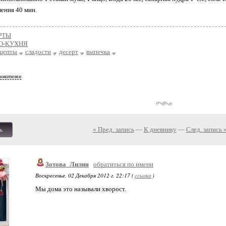
ения 40 мин.
РТЫ
О-КУХНЯ
ецепты
сладости
десерт
выпечка
зователям
« Пред. запись
—
К дневнику
—
След. запись 
ь
Зотова_Лилия
обратиться по имени
Воскресенье, 02 Декабря 2012 г. 22:17 (
ссылка
)
Мы дома это называли хворост.