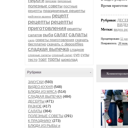
пироги
пирожки
пирожные
полезные советы
Время приготовл
постные
праздничные рецепты
рецепты
рецепт
рейтинги казино
Рубрики:
ДЕСЕ
рецепты
рецепты
ВИДЕ
приготовления
рецепты
Метки:
видео р
салаты
салат
рыба
салатов
Процитировано
52 раз
скачать
секреты приготовления
сало
Понравилось:
20 поль
бесплатно
скачать с depositfiles
сладкая выпечка
сладкое
суп
супы
слоеные салаты
слоеный салат
торт
торты
шоколад
тесто
Рубрики
-
Комментироват
ЗАКУСКИ
(593)
ВИДЕО-КУХНЯ
(548)
БЛЮДА ИЗ МЯСА
(514)
СЛАДКАЯ ВЫПЕЧКА
(484)
ДЕСЕРТЫ
(471)
РАЗНОЕ
(417)
САЛАТЫ
(364)
ПОЛЕЗНЫЕ СОВЕТЫ
(291)
К ПРАЗДНИКУ
(273)
БЛЮДА ИЗ РЫБЫ и