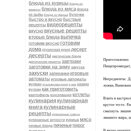
блюда из курицы
блюда из
блюда из мяса
блюда
макарон
булочки
из рыбы
блюда из фарша
быстро и вкусно
быстрые
видеорецепты
рецепты
вкусные рецепты
вкусно
выпечка
вторые блюда
готовим
готовим вкусно
дома
десерт
грузинская кухня
десерты
диетические блюда
Приготовленно 
завтраки
диетические рецепты
Пищепромиздат, 
заготовки на зиму
закуска
закуски
запеканки
игровые
автоматы
игровые автоматы
Ингредиенты: Дл
вулкан
казино
итальянская кухня
к чаю
ложки, Ванильно
как приготовить
вулкан
котлеты
картофель
консервация
Влить в кастрюлю
кулинария
кулинарная
крутое тесто. Р
книга
кулинарные
смахнуть лишню
рецепты
кулинарные советы
лишнего жира, з
мясо
курица
кулинарные хитрости
печенье
пирог
первые блюда
В видео рецепте 