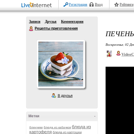
Регистрация
Вход
Рейтинги
Записи
Друзья
Комментарии
Рецепты приготовления
ПЕЧЕНЬ
Воскресенье, 02 Де
VideoC
В друзья
Метки
-
блюда из
блинчики
блюда из кабачков
картофеля
блюда из картошки