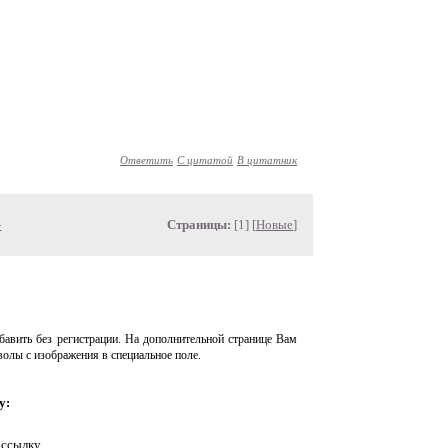
Ответить
С цитатой
В цитатник
»
Страницы:
[1] [
Новые
]
авить без регистрации. На дополнительной странице Вам
волы с изображения в специальное поле.
у:
 ссылку