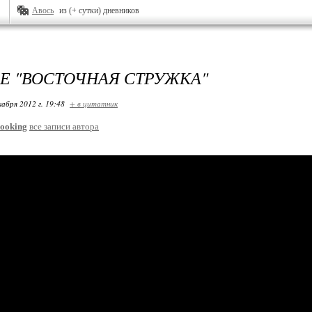
Авось
из (+ сутки) дневников
Е "ВОСТОЧНАЯ СТРУЖКА"
кабря 2012 г. 19:48
+ в цитатник
ooking
все записи автора