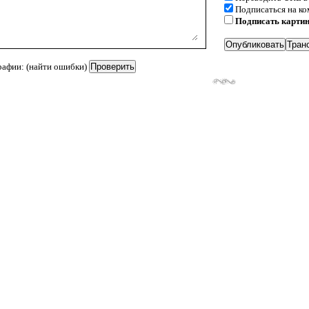
Подписаться на к
Подписать карти
рафии: (найти ошибки)