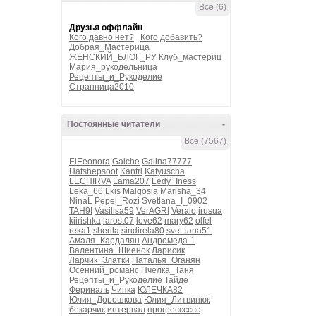
Все (6)
Друзья оффлайн
Кого давно нет?
Кого добавить?
Добрая_Мастерица
ЖЕНСКИЙ_БЛОГ_РУ
Клуб_мастериц
Мария_рукодельница
Рецепты_и_Рукоделие
Странница2010
Постоянные читатели
-
Все (7567)
ElEeonora
Galche
Galina77777
Hatshepsoot
Kantri
Katyuscha
LECHIRVA
Lama207
Ledy_Iness
Leka_66
Lkis
Malgosia
Marisha_34
NinaL
Pepel_Rozi
Svetlana_I_0902
TAH9I
Vasilisa59
VerAGRI
Veralo
irusua
kiirishka
larost07
love62
mary62
olfel
reka1
sherila
sindirela80
svet-lana51
Амаля_Кардалян
Андромеда-1
Валентина_Шиенок
Ларисик
Ларчик_Златки
Наталья_Оганян
Осенний_романс
Пчёлка_Таня
Рецепты_и_Рукоделие
Тайде
Фериналь
Чипка
ЮЛЕЧКА82
Юлия_Дорошкова
Юлия_Литвинюк
бекарчик
интервал
прогресссссс