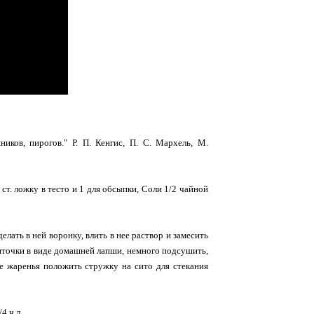
иков, пирогов." Р. П. Кенгис, П. С. Мархель, М.
ст. ложку в тесто и 1 для обсыпки, Соли 1/2 чайной
елать в ней воронку, влить в нее раствор и замесить
ленточки в виде домашней лапши, немного подсушить,
 жаренья положить стружку на сито для стекания
4 ч.л.