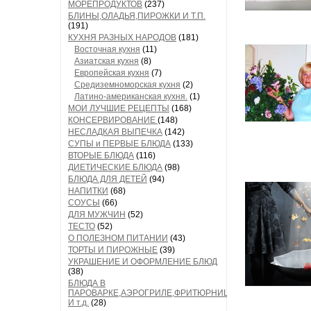
МОРЕПРОДУКТОВ
(237)
БЛИНЫ,ОЛАДЬЯ,ПИРОЖКИ И Т.П.
(191)
КУХНЯ РАЗНЫХ НАРОДОВ
(181)
Восточная кухня
(11)
Азиатская кухня
(8)
Европейская кухня
(7)
Средиземноморская кухня
(2)
Латино-американская кухня.
(1)
МОИ ЛУЧШИЕ РЕЦЕПТЫ
(168)
КОНСЕРВИРОВАНИЕ
(148)
НЕСЛАДКАЯ ВЫПЕЧКА
(142)
СУПЫ и ПЕРВЫЕ БЛЮДА
(133)
ВТОРЫЕ БЛЮДА
(116)
ДИЕТИЧЕСКИЕ БЛЮДА
(98)
БЛЮДА ДЛЯ ДЕТЕЙ
(94)
НАПИТКИ
(68)
СОУСЫ
(66)
ДЛЯ МУЖЧИН
(52)
ТЕСТО
(52)
О ПОЛЕЗНОМ ПИТАНИИ
(43)
ТОРТЫ И ПИРОЖНЫЕ
(39)
УКРАШЕНИЕ И ОФОРМЛЕНИЕ БЛЮД
(38)
БЛЮДА В
ПАРОВАРКЕ,АЭРОГРИЛЕ,ФРИТЮРНИЦЕ
И т.д.
(28)