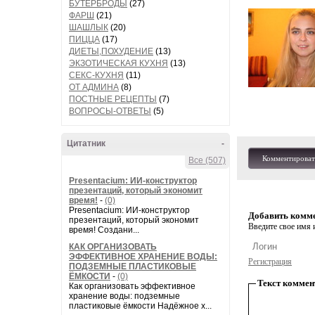
БУТЕРБРОДЫ
(27)
ФАРШ
(21)
ШАШЛЫК
(20)
ПИЦЦА
(17)
ДИЕТЫ,ПОХУДЕНИЕ
(13)
ЭКЗОТИЧЕСКАЯ КУХНЯ
(13)
СЕКС-КУХНЯ
(11)
ОТ АДМИНА
(8)
ПОСТНЫЕ РЕЦЕПТЫ
(7)
ВОПРОСЫ-ОТВЕТЫ
(5)
Цитатник
-
Комментироват
Все (507)
Presentacium: ИИ‑конструктор
презентаций, который экономит
время!
-
(0)
Presentacium: ИИ‑конструктор
Добавить комм
презентаций, который экономит
Введите свое имя и
время! Создани...
КАК ОРГАНИЗОВАТЬ
ЭФФЕКТИВНОЕ ХРАНЕНИЕ ВОДЫ:
Регистрация
ПОДЗЕМНЫЕ ПЛАСТИКОВЫЕ
ЁМКОСТИ
-
(0)
Текст коммен
Как организовать эффективное
хранение воды: подземные
пластиковые ёмкости Надёжное х...