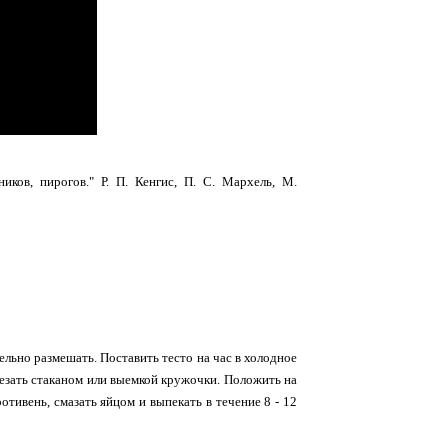
ков, пирогов." Р. П. Кенгис, П. С. Мархель, М.
ельно размешать. Поставить тесто на час в холодное
езать стаканом или выемкой кружочки. Положить на
тивень, смазать яйцом и выпекать в течение 8 - 12