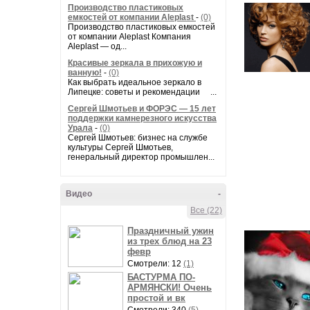
Производство пластиковых
емкостей от компании Aleplast
-
(0)
Производство пластиковых емкостей
от компании Aleplast Компания
Aleplast — од...
Красивые зеркала в прихожую и
ванную!
-
(0)
Как выбрать идеальное зеркало в
Липецке: советы и рекомендации ...
Сергей Шмотьев и ФОРЭС — 15 лет
поддержки камнерезного искусства
Урала
-
(0)
Сергей Шмотьев: бизнес на службе
культуры Сергей Шмотьев,
генеральный директор промышлен...
Видео
-
Все (22)
Праздничный ужин
из трех блюд на 23
февр
Смотрели: 12
(1)
БАСТУРМА ПО-
АРМЯНСКИ! Очень
простой и вк