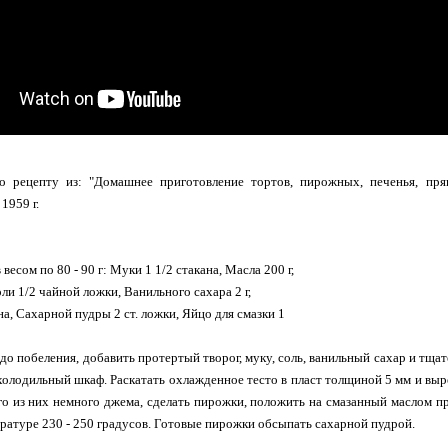
о рецепту из: "Домашнее приготовление тортов, пирожных, печенья, пряни
1959 г.
весом по 80 - 90 г: Муки 1 1/2 стакана, Масла 200 г,
оли 1/2 чайной ложки, Ванильного сахара 2 г,
а, Сахарной пудры 2 ст. ложки, Яйцо для смазки 1
 до побеления, добавить протертый творог, муку, соль, ванильный сахар и тщат
олодильный шкаф. Раскатать охлажденное тесто в пласт толщиной 5 мм и выр
о из них немного джема, сделать пирожки, положить на смазанный маслом про
ратуре 230 - 250 градусов. Готовые пирожки обсыпать сахарной пудрой.