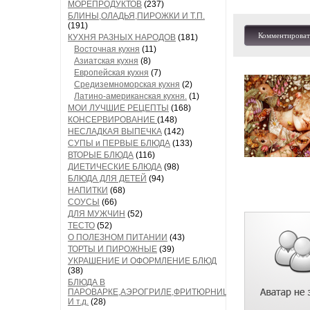
МОРЕПРОДУКТОВ
(237)
БЛИНЫ,ОЛАДЬЯ,ПИРОЖКИ И Т.П.
(191)
Комментироват
КУХНЯ РАЗНЫХ НАРОДОВ
(181)
Восточная кухня
(11)
Азиатская кухня
(8)
Европейская кухня
(7)
Средиземноморская кухня
(2)
Латино-американская кухня.
(1)
МОИ ЛУЧШИЕ РЕЦЕПТЫ
(168)
КОНСЕРВИРОВАНИЕ
(148)
НЕСЛАДКАЯ ВЫПЕЧКА
(142)
СУПЫ и ПЕРВЫЕ БЛЮДА
(133)
ВТОРЫЕ БЛЮДА
(116)
ДИЕТИЧЕСКИЕ БЛЮДА
(98)
БЛЮДА ДЛЯ ДЕТЕЙ
(94)
НАПИТКИ
(68)
СОУСЫ
(66)
ДЛЯ МУЖЧИН
(52)
ТЕСТО
(52)
О ПОЛЕЗНОМ ПИТАНИИ
(43)
ТОРТЫ И ПИРОЖНЫЕ
(39)
УКРАШЕНИЕ И ОФОРМЛЕНИЕ БЛЮД
(38)
БЛЮДА В
ПАРОВАРКЕ,АЭРОГРИЛЕ,ФРИТЮРНИЦЕ
И т.д.
(28)