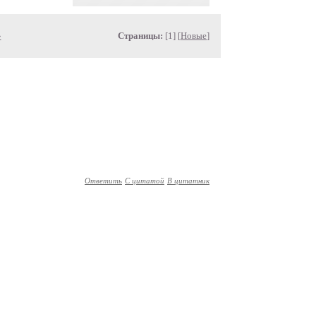
»
Страницы:
[1] [
Новые
]
Ответить
С цитатой
В цитатник