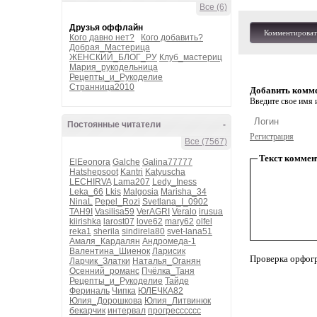
Все (6)
Друзья оффлайн
Комментироват
Кого давно нет?
Кого добавить?
Добрая_Мастерица
ЖЕНСКИЙ_БЛОГ_РУ
Клуб_мастериц
Мария_рукодельница
Рецепты_и_Рукоделие
Странница2010
Добавить комм
Введите свое имя и
Постоянные читатели
-
Регистрация
Все (7567)
Текст коммен
ElEeonora
Galche
Galina77777
Hatshepsoot
Kantri
Katyuscha
LECHIRVA
Lama207
Ledy_Iness
Leka_66
Lkis
Malgosia
Marisha_34
NinaL
Pepel_Rozi
Svetlana_I_0902
TAH9I
Vasilisa59
VerAGRI
Veralo
irusua
kiirishka
larost07
love62
mary62
olfel
reka1
sherila
sindirela80
svet-lana51
Амаля_Кардалян
Андромеда-1
Валентина_Шиенок
Ларисик
Проверка орфог
Ларчик_Златки
Наталья_Оганян
Осенний_романс
Пчёлка_Таня
Рецепты_и_Рукоделие
Тайде
Фериналь
Чипка
ЮЛЕЧКА82
Юлия_Дорошкова
Юлия_Литвинюк
бекарчик
интервал
прогресссссс