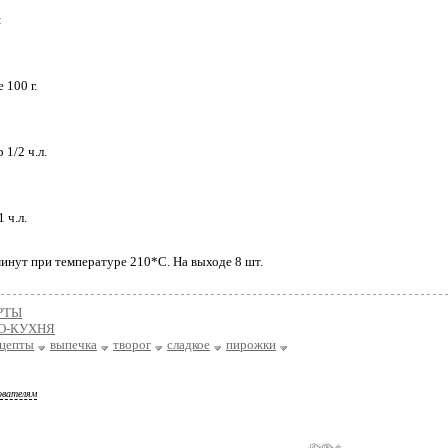
:
 100 г.
1/2 ч.л.
 ч.л.
инут при температуре 210*С. На выходе 8 шт.
РТЫ
О-КУХНЯ
ецепты
выпечка
творог
сладкое
пирожки
ователям