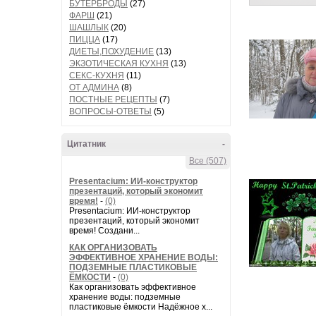
БУТЕРБРОДЫ
(27)
ФАРШ
(21)
ШАШЛЫК
(20)
ПИЦЦА
(17)
ДИЕТЫ,ПОХУДЕНИЕ
(13)
ЭКЗОТИЧЕСКАЯ КУХНЯ
(13)
СЕКС-КУХНЯ
(11)
ОТ АДМИНА
(8)
ПОСТНЫЕ РЕЦЕПТЫ
(7)
ВОПРОСЫ-ОТВЕТЫ
(5)
Цитатник
-
Все (507)
Presentacium: ИИ‑конструктор
презентаций, который экономит
время!
-
(0)
Presentacium: ИИ‑конструктор
презентаций, который экономит
время! Создани...
КАК ОРГАНИЗОВАТЬ
ЭФФЕКТИВНОЕ ХРАНЕНИЕ ВОДЫ:
ПОДЗЕМНЫЕ ПЛАСТИКОВЫЕ
ЁМКОСТИ
-
(0)
Как организовать эффективное
хранение воды: подземные
пластиковые ёмкости Надёжное х...