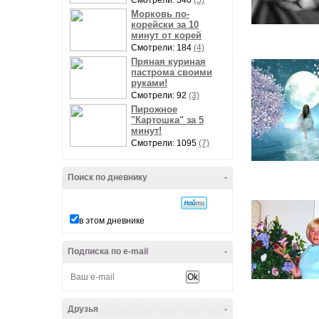
Смотрели: 340
(5)
Морковь по-
корейски за 10
минут от корей
Смотрели: 184
(4)
Пряная куриная
пастрома своими
руками!
Смотрели: 92
(3)
Пирожное
"Картошка" за 5
минут!
Смотрели: 1095
(7)
Поиск по дневнику
-
в этом дневнике
Подписка по e-mail
-
Друзья
-