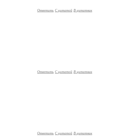
Ответить
С цитатой
В цитатник
Ответить
С цитатой
В цитатник
Ответить
С цитатой
В цитатник