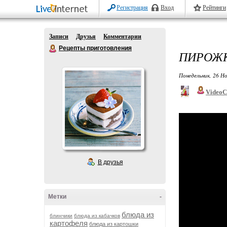
Регистрация
Вход
Рейтинги
Записи
Друзья
Комментарии
Рецепты приготовления
ПИРОЖ
Понедельник, 26 Но
VideoC
В друзья
Метки
-
блюда из
блинчики
блюда из кабачков
картофеля
блюда из картошки