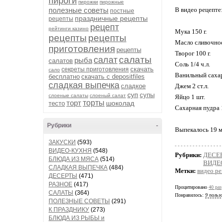
пироги
пирожки
пирожные
полезные советы
В видео рецепте
постные
праздничные рецепты
рецепты
рецепт
рейтинги казино
Мука 150 г.
рецепты
рецепты
Масло сливочное
приготовления
рецепты
Творог 100 г.
салаты
салат
рыба
салатов
Соль 1/4 ч.л.
скачать
секреты приготовления
сало
Ванильный сахар 
бесплатно
скачать с depositfiles
сладкая выпечка
сладкое
Джем 2 ст.л.
суп
супы
слоеные салаты
слоеный салат
Яйцо 1 шт.
торт
торты
шоколад
тесто
Сахарная пудра 1
Рубрики
-
Выпекалось 19 м
ЗАКУСКИ
(593)
ВИДЕО-КУХНЯ
(548)
Рубрики:
ДЕСЕ
БЛЮДА ИЗ МЯСА
(514)
ВИДЕ
СЛАДКАЯ ВЫПЕЧКА
(484)
Метки:
видео р
ДЕСЕРТЫ
(471)
РАЗНОЕ
(417)
Процитировано
40 раз
САЛАТЫ
(364)
Понравилось:
9 польз
ПОЛЕЗНЫЕ СОВЕТЫ
(291)
К ПРАЗДНИКУ
(273)
БЛЮДА ИЗ РЫБЫ и