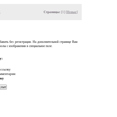
»
Страницы:
[1] [
Новые
]
авить без регистрации. На дополнительной странице Вам
волы с изображения в специальное поле.
у:
 ссылку
омментарии
нку