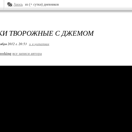
Авось
из (+ сутки) дневников
КИ ТВОРОЖНЫЕ С ДЖЕМОМ
ября 2012 г. 20:53
+ в цитатник
ooking
все записи автора