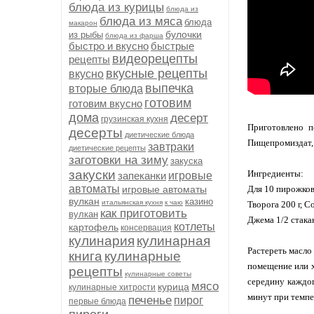
блюда из курицы
блюда из
блюда из мяса
блюда
макарон
булочки
из рыбы
блюда из фарша
быстро и вкусно
быстрые
видеорецепты
рецепты
вкусные рецепты
вкусно
выпечка
вторые блюда
готовим
готовим вкусно
дома
десерт
грузинская кухня
Приготовлено п
десерты
диетические блюда
Пищепромиздат, 
завтраки
диетические рецепты
заготовки на зиму
закуска
закуски
Ингредиенты:
запеканки
игровые
автоматы
игровые автоматы
Для 10 пирожков 
вулкан
казино
итальянская кухня
к чаю
Творога 200 г, С
как приготовить
вулкан
Джема 1/2 стакан
котлеты
картофель
консервация
кулинария
кулинарная
Растереть масло
книга
кулинарные
помещение или х
рецепты
кулинарные советы
середину каждог
мясо
курица
кулинарные хитрости
минут при темпе
печенье
пирог
первые блюда