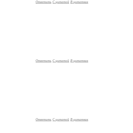
Ответить
С цитатой
В цитатник
Ответить
С цитатой
В цитатник
Ответить
С цитатой
В цитатник