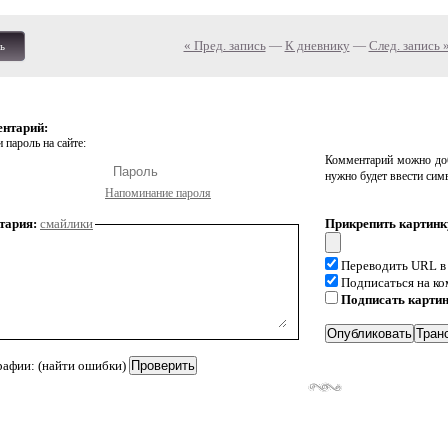
« Пред. запись
—
К дневнику
—
След. запись 
ь
ентарий:
 пароль на сайте:
Комментарий можно доб
нужно будет ввести сим
Напоминание пароля
тария:
смайлики
Прикрепить картинк
Переводить URL в
Подписаться на к
Подписать карти
рафии: (найти ошибки)