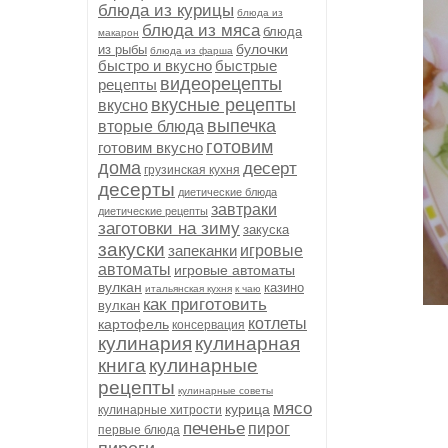
блюда из курицы
блюда из
блюда из мяса
блюда
макарон
булочки
из рыбы
блюда из фарша
быстро и вкусно
быстрые
видеорецепты
рецепты
вкусные рецепты
вкусно
выпечка
вторые блюда
готовим
готовим вкусно
дома
десерт
грузинская кухня
десерты
диетические блюда
завтраки
диетические рецепты
заготовки на зиму
закуска
закуски
запеканки
игровые
автоматы
игровые автоматы
вулкан
казино
итальянская кухня
к чаю
как приготовить
вулкан
котлеты
картофель
консервация
кулинария
кулинарная
книга
кулинарные
рецепты
кулинарные советы
мясо
курица
кулинарные хитрости
печенье
пирог
первые блюда