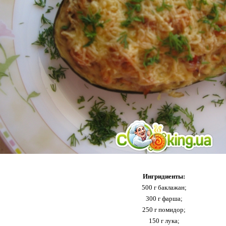
Ингридиенты:
500 г баклажан;
300 г фарша;
250 г помидор;
150 г лука;