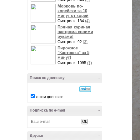
Смотрели: 340
(5)
Морковь по-
корейски за 10
минут от корей
Смотрели: 184
(4)
Пряная куриная
пастрома своими
руками!
Смотрели: 92
(3)
Пирожное
"Картошка" за 5
минут!
Смотрели: 1095
(7)
Поиск по дневнику
-
в этом дневнике
Подписка по e-mail
-
Друзья
-