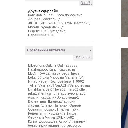
Все (6)
Друзья оффлайн
Кого давно нет?
Кого добавить?
Добрая_Мастерица
ЖЕНСКИЙ_БЛОГ_РУ
Клуб_мастериц
Мария_рукодельница
Рецепты_и_Рукоделие
Странница2010
Постоянные читатели
-
Все (7567)
ElEeonora
Galche
Galina77777
Hatshepsoot
Kantri
Katyuscha
LECHIRVA
Lama207
Ledy_Iness
Leka_66
Lkis
Malgosia
Marisha_34
NinaL
Pepel_Rozi
Svetlana_I_0902
TAH9I
Vasilisa59
VerAGRI
Veralo
irusua
kiirishka
larost07
love62
mary62
olfel
reka1
sherila
sindirela80
svet-lana51
Амаля_Кардалян
Андромеда-1
Валентина_Шиенок
Ларисик
Ларчик_Златки
Наталья_Оганян
Осенний_романс
Пчёлка_Таня
Рецепты_и_Рукоделие
Тайде
Фериналь
Чипка
ЮЛЕЧКА82
Юлия_Дорошкова
Юлия_Литвинюк
бекарчик
интервал
прогресссссс