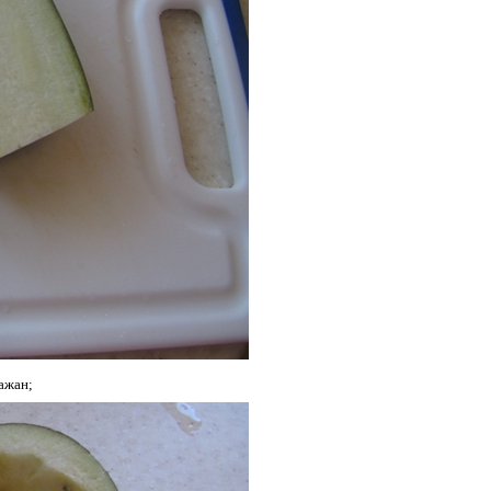
ажан;