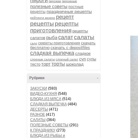
пироги
пирожки
пирожные
полезные советы
постные
праздничные рецепты
рецепты
рецепт
рейтинги казино
рецепты
рецепты
приготовления
рецепты
салаты
салат
рыба
салатов
скачать
секреты приготовления
сало
бесплатно
скачать с depositfiles
сладкая выпечка
сладкое
суп
супы
слоеные салаты
слоеный салат
торт
торты
шоколад
тесто
Рубрики
-
ЗАКУСКИ
(593)
ВИДЕО-КУХНЯ
(548)
БЛЮДА ИЗ МЯСА
(514)
СЛАДКАЯ ВЫПЕЧКА
(484)
ДЕСЕРТЫ
(471)
РАЗНОЕ
(417)
САЛАТЫ
(364)
ПОЛЕЗНЫЕ СОВЕТЫ
(291)
К ПРАЗДНИКУ
(273)
БЛЮДА ИЗ РЫБЫ и