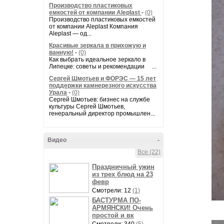
Производство пластиковых
емкостей от компании Aleplast
-
(0)
Производство пластиковых емкостей
от компании Aleplast Компания
Aleplast — од...
Красивые зеркала в прихожую и
ванную!
-
(0)
Как выбрать идеальное зеркало в
Липецке: советы и рекомендации ...
Сергей Шмотьев и ФОРЭС — 15 лет
поддержки камнерезного искусства
Урала
-
(0)
Сергей Шмотьев: бизнес на службе
культуры Сергей Шмотьев,
генеральный директор промышлен...
Видео
-
Все (22)
Праздничный ужин
из трех блюд на 23
февр
Смотрели: 12
(1)
БАСТУРМА ПО-
АРМЯНСКИ! Очень
простой и вк