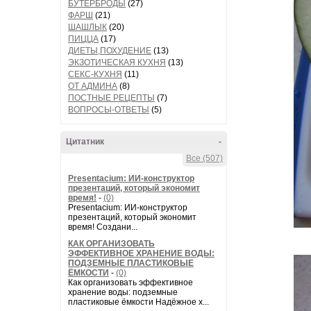
БУТЕРБРОДЫ
(27)
ФАРШ
(21)
ШАШЛЫК
(20)
ПИЦЦА
(17)
ДИЕТЫ,ПОХУДЕНИЕ
(13)
ЭКЗОТИЧЕСКАЯ КУХНЯ
(13)
СЕКС-КУХНЯ
(11)
ОТ АДМИНА
(8)
ПОСТНЫЕ РЕЦЕПТЫ
(7)
ВОПРОСЫ-ОТВЕТЫ
(5)
Цитатник
-
Все (507)
Presentacium: ИИ‑конструктор
презентаций, который экономит
время!
-
(0)
Presentacium: ИИ‑конструктор
презентаций, который экономит
время! Создани...
КАК ОРГАНИЗОВАТЬ
ЭФФЕКТИВНОЕ ХРАНЕНИЕ ВОДЫ:
ПОДЗЕМНЫЕ ПЛАСТИКОВЫЕ
ЁМКОСТИ
-
(0)
Как организовать эффективное
хранение воды: подземные
пластиковые ёмкости Надёжное х...