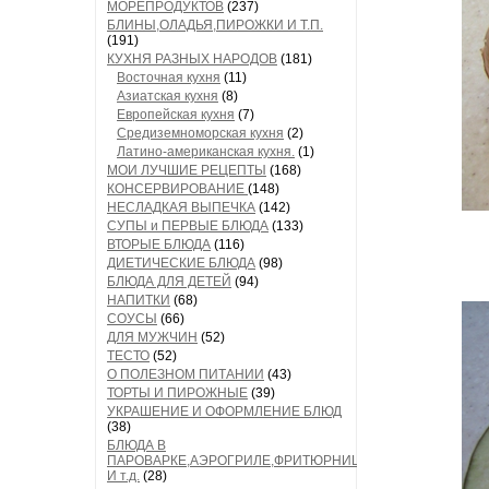
МОРЕПРОДУКТОВ
(237)
БЛИНЫ,ОЛАДЬЯ,ПИРОЖКИ И Т.П.
(191)
КУХНЯ РАЗНЫХ НАРОДОВ
(181)
Восточная кухня
(11)
Азиатская кухня
(8)
Европейская кухня
(7)
Средиземноморская кухня
(2)
Латино-американская кухня.
(1)
МОИ ЛУЧШИЕ РЕЦЕПТЫ
(168)
КОНСЕРВИРОВАНИЕ
(148)
НЕСЛАДКАЯ ВЫПЕЧКА
(142)
СУПЫ и ПЕРВЫЕ БЛЮДА
(133)
ВТОРЫЕ БЛЮДА
(116)
ДИЕТИЧЕСКИЕ БЛЮДА
(98)
БЛЮДА ДЛЯ ДЕТЕЙ
(94)
НАПИТКИ
(68)
СОУСЫ
(66)
ДЛЯ МУЖЧИН
(52)
ТЕСТО
(52)
О ПОЛЕЗНОМ ПИТАНИИ
(43)
ТОРТЫ И ПИРОЖНЫЕ
(39)
УКРАШЕНИЕ И ОФОРМЛЕНИЕ БЛЮД
(38)
БЛЮДА В
ПАРОВАРКЕ,АЭРОГРИЛЕ,ФРИТЮРНИЦЕ
И т.д.
(28)