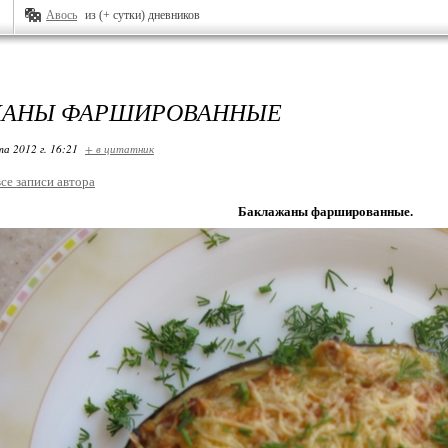
Авось
из (+ сутки) дневников
ЖАНЫ ФАРШИРОВАННЫЕ
та 2012 г. 16:21
+ в цитатник
все записи автора
Баклажаны фаршированные.