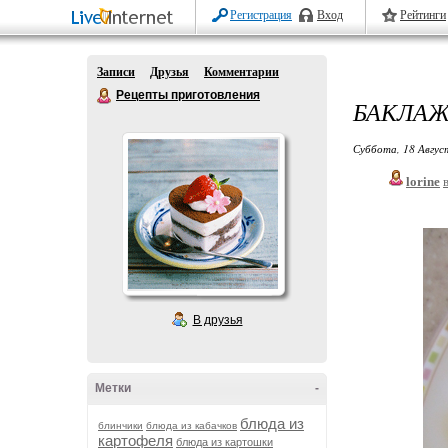
Регистрация
Вход
Рейтинги
Записи
Друзья
Комментарии
Рецепты приготовления
БАКЛА
Суббота, 18 Авгус
lorine
В друзья
Метки
-
блюда из
блинчики
блюда из кабачков
картофеля
блюда из картошки