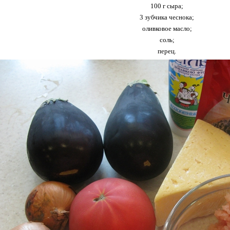
100 г сыра;
3 зубчика чеснока;
оливковое масло;
соль;
перец.