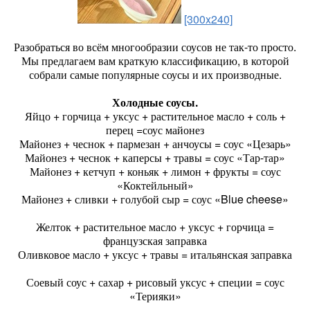
[300x240]
Разобраться во всём многообразии соусов не так-то просто.
Мы предлагаем вам краткую классификацию, в которой
собрали самые популярные соусы и их производные.
Холодные соусы.
Яйцо + горчица + уксус + растительное масло + соль +
перец =соус майонез
Майонез + чеснок + пармезан + анчоусы = соус «Цезарь»
Майонез + чеснок + каперсы + травы = соус «Тар-тар»
Майонез + кетчуп + коньяк + лимон + фрукты = соус
«Коктейльный»
Майонез + сливки + голубой сыр = соус «Blue cheese»
Желток + растительное масло + уксус + горчица =
французская заправка
Оливковое масло + уксус + травы = итальянская заправка
Соевый соус + сахар + рисовый уксус + специи = соус
«Терияки»