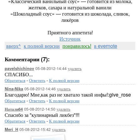
«Классический ванильный соус» — готовится из молока,
желтков, сахара и натуральной ванили
«Шоколадный соус» — готовится из шоколада, сливок,
ликёров
Приятного аппетита!
Источник
вверх^
к полной версии
понравилось!
в evernote
Комментарии (7):
05-08-2012-14:44
удалить
pavelshichinov
СПАСИБО...
Обратиться
-
Ответить
-
К полной версии
05-08-2012-14:46
удалить
Nina-Nika
Благодарю! Мне,как раз не хватало такой инфы!:give_rose
Обратиться
-
Ответить
-
К полной версии
05-08-2012-14:50
удалить
Натали64
Спасибо за "кулинарный ликбез"!!!
Обратиться
-
Ответить
-
К полной версии
05-08-2012-15:42
удалить
Meri_H