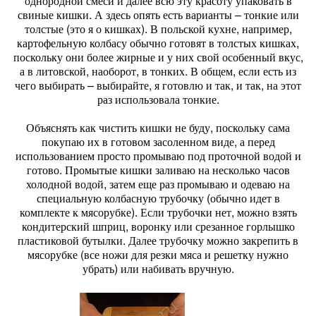
однородной смеси и далее всю эту красоту упаковать в
свиные кишки. А здесь опять есть варианты – тонкие или
толстые (это я о кишках). В польской кухне, например,
картофельную колбасу обычно готовят в толстых кишках,
поскольку они более жирные и у них свой особенный вкус,
а в литовской, наоборот, в тонких. В общем, если есть из
чего выбирать – выбирайте, я готовлю и так, и так, на этот
раз использовала тонкие.
Объяснять как чистить кишки не буду, поскольку сама
покупаю их в готовом засоленном виде, а перед
использованием просто промываю под проточной водой и
готово. Промытые кишки заливаю на несколько часов
холодной водой, затем еще раз промываю и одеваю на
специальную колбасную трубочку (обычно идет в
комплекте к мясорубке). Если трубочки нет, можно взять
кондитерский шприц, воронку или срезанное горлышко
пластиковой бутылки. Далее трубочку можно закрепить в
мясорубке (все ножи для резки мяса и решетку нужно
убрать) или набивать вручную.