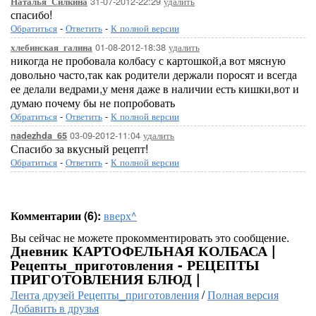
31-07-2012-22:29
удалить
Наталья_Силкина
спасибо!
Обратиться
-
Ответить
-
К полной версии
01-08-2012-18:38
удалить
хлебинская_галина
никогда не пробовала колбасу с картошкой,а вот мясную
довольно часто,так как родители держали поросят и всегда
ее делали ведрами,у меня даже в наличии есть кишки,вот и
думаю почему бы не попробовать
Обратиться
-
Ответить
-
К полной версии
03-09-2012-11:04
удалить
nadezhda_65
Спасибо за вкусный рецепт!
Обратиться
-
Ответить
-
К полной версии
Комментарии (6):
вверх^
Вы сейчас не можете прокомментировать это сообщение.
Дневник КАРТОФЕЛЬНАЯ КОЛБАСА |
Рецепты_приготовления - РЕЦЕПТЫ
ПРИГОТОВЛЕНИЯ БЛЮД |
Лента друзей Рецепты_приготовления
/
Полная версия
Добавить в друзья