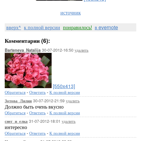
источник
вверх^
к полной версии
понравилось!
в evernote
Комментарии (6):
30-07-2012-16:50
удалить
Barteneva_Natalija
[550x413]
Обратиться
-
Ответить
-
К полной версии
30-07-2012-21:59
удалить
Зотова_Лилия
Должно быть очень вкусно
Обратиться
-
Ответить
-
К полной версии
31-07-2012-18:01
удалить
снег_и_елка
интересно
Обратиться
-
Ответить
-
К полной версии