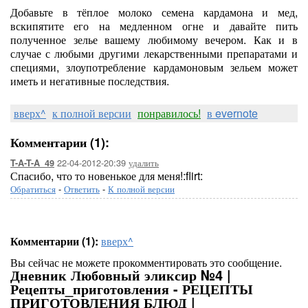
Добавьте в тёплое молоко семена кардамона и мед,
вскипятите его на медленном огне и давайте пить
полученное зелье вашему любимому вечером. Как и в
случае с любыми другими лекарственными препаратами и
специями, злоупотребление кардамоновым зельем может
иметь и негативные последствия.
вверх^
к полной версии
понравилось!
в evernote
Комментарии (1):
22-04-2012-20:39
удалить
T-A-T-A_49
Спасибо, что то новенькое для меня!:flirt:
Обратиться
-
Ответить
-
К полной версии
Комментарии (1):
вверх^
Вы сейчас не можете прокомментировать это сообщение.
Дневник Любовный эликсир №4 |
Рецепты_приготовления - РЕЦЕПТЫ
ПРИГОТОВЛЕНИЯ БЛЮД |