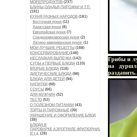
МОРЕПРОДУКТОВ
(237)
БЛИНЫ,ОЛАДЬЯ,ПИРОЖКИ И Т.П.
(191)
КУХНЯ РАЗНЫХ НАРОДОВ
(181)
Восточная кухня
(11)
Азиатская кухня
(8)
Европейская кухня
(7)
Средиземноморская кухня
(2)
Латино-американская кухня.
(1)
МОИ ЛУЧШИЕ РЕЦЕПТЫ
(168)
КОНСЕРВИРОВАНИЕ
(148)
НЕСЛАДКАЯ ВЫПЕЧКА
(142)
Грибы и лу
СУПЫ и ПЕРВЫЕ БЛЮДА
(133)
на дуршл
ВТОРЫЕ БЛЮДА
(116)
раздавить.
ДИЕТИЧЕСКИЕ БЛЮДА
(98)
БЛЮДА ДЛЯ ДЕТЕЙ
(94)
НАПИТКИ
(68)
СОУСЫ
(66)
ДЛЯ МУЖЧИН
(52)
ТЕСТО
(52)
О ПОЛЕЗНОМ ПИТАНИИ
(43)
ТОРТЫ И ПИРОЖНЫЕ
(39)
УКРАШЕНИЕ И ОФОРМЛЕНИЕ БЛЮД
(38)
БЛЮДА В
ПАРОВАРКЕ,АЭРОГРИЛЕ,ФРИТЮРНИЦЕ
И т.д.
(28)