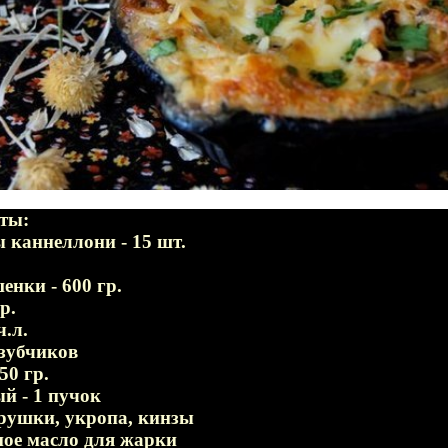
ты:
каннеллони - 15 шт.
нки - 600 гр.
р.
ч.л.
 зубчиков
50 гр.
й - 1 пучок
трушки, укропа, кинзы
ное масло для жарки