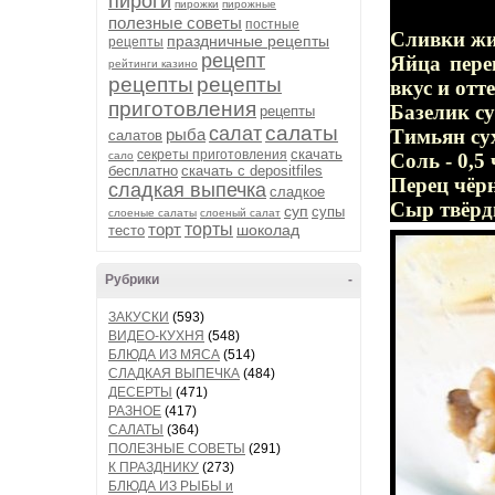
пироги
пирожки
пирожные
полезные советы
постные
Сливки жи
праздничные рецепты
рецепты
рецепт
Яйца пере
рейтинги казино
рецепты
рецепты
вкус и отт
приготовления
Базелик сух
рецепты
салаты
салат
рыба
Тимьян сух
салатов
скачать
секреты приготовления
сало
Соль - 0,5 
бесплатно
скачать с depositfiles
Перец чёр
сладкая выпечка
сладкое
Сыр твёрды
суп
супы
слоеные салаты
слоеный салат
торт
торты
шоколад
тесто
Рубрики
-
ЗАКУСКИ
(593)
ВИДЕО-КУХНЯ
(548)
БЛЮДА ИЗ МЯСА
(514)
СЛАДКАЯ ВЫПЕЧКА
(484)
ДЕСЕРТЫ
(471)
РАЗНОЕ
(417)
САЛАТЫ
(364)
ПОЛЕЗНЫЕ СОВЕТЫ
(291)
К ПРАЗДНИКУ
(273)
БЛЮДА ИЗ РЫБЫ и