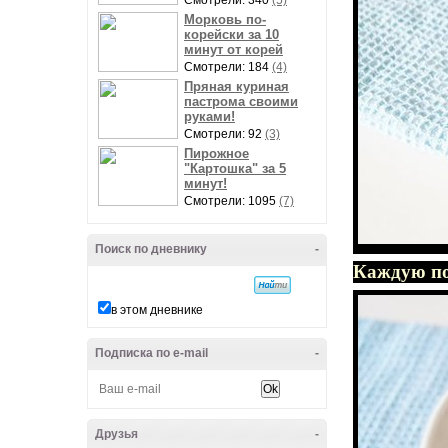
Смотрели: 340
(5)
Морковь по-
корейски за 10
минут от корей
Смотрели: 184
(4)
Пряная куриная
пастрома своими
руками!
Смотрели: 92
(3)
Пирожное
"Картошка" за 5
минут!
Смотрели: 1095
(7)
Поиск по дневнику
-
Каждую по
в этом дневнике
Подписка по e-mail
-
Друзья
-