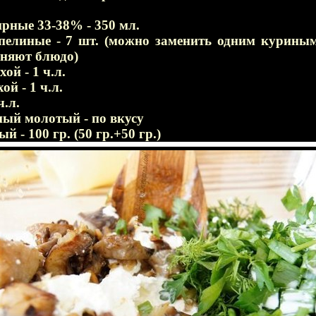
рные 33-38% - 350 мл.
пелиные - 7 шт. (можно заменить одним курины
еняют блюдо)
ой - 1 ч.л.
ой - 1 ч.л.
ч.л.
ный молотый - по вкусу
й - 100 гр. (50 гр.+50 гр.)