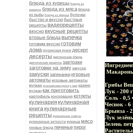
блюда из курицы
блюда из
блюда из мяса
блюда
макарон
булочки
из рыбы
блюда из фарша
быстро и вкусно
быстрые
видеорецепты
рецепты
вкусные рецепты
вкусно
выпечка
вторые блюда
готовим
готовим вкусно
дома
десерт
грузинская кухня
десерты
диетические блюда
завтраки
диетические рецепты
Ингредиен
заготовки на зиму
закуска
Макароны 
закуски
запеканки
игровые
автоматы
игровые автоматы
Грибы Веше
вулкан
казино
итальянская кухня
к чаю
как приготовить
Лук - 200 г
вулкан
котлеты
картофель
консервация
Соль - 0,5 
кулинария
кулинарная
Чеснок - 6
книга
кулинарные
Брынза - 2
рецепты
кулинарные советы
Лук зелёны
мясо
курица
кулинарные хитрости
Зелень пе
печенье
пирог
первые блюда
Раститель