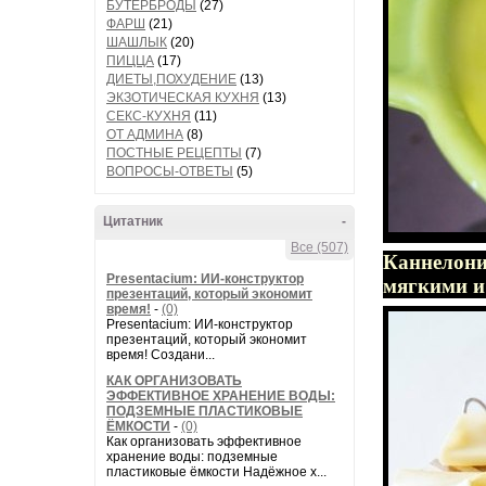
БУТЕРБРОДЫ
(27)
ФАРШ
(21)
ШАШЛЫК
(20)
ПИЦЦА
(17)
ДИЕТЫ,ПОХУДЕНИЕ
(13)
ЭКЗОТИЧЕСКАЯ КУХНЯ
(13)
СЕКС-КУХНЯ
(11)
ОТ АДМИНА
(8)
ПОСТНЫЕ РЕЦЕПТЫ
(7)
ВОПРОСЫ-ОТВЕТЫ
(5)
Цитатник
-
Все (507)
Каннелони
Presentacium: ИИ‑конструктор
мягкими и
презентаций, который экономит
время!
-
(0)
Presentacium: ИИ‑конструктор
презентаций, который экономит
время! Создани...
КАК ОРГАНИЗОВАТЬ
ЭФФЕКТИВНОЕ ХРАНЕНИЕ ВОДЫ:
ПОДЗЕМНЫЕ ПЛАСТИКОВЫЕ
ЁМКОСТИ
-
(0)
Как организовать эффективное
хранение воды: подземные
пластиковые ёмкости Надёжное х...