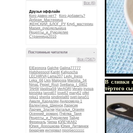
Все (6)
Друзья оффлайн
Кого давно нет?
Кого добавить?
Добрая_Мастерица
ЖЕНСКИЙ_БЛОГ_РУ
Клуб_мастериц
Мария_рукодельница
Рецепты_и_Рукоделие
Странница2010
Постоянные читатели
-
Все (7567)
ElEeonora
Galche
Galina77777
Hatshepsoot
Kantri
Katyuscha
LECHIRVA
Lama207
Ledy_Iness
Leka_66
Lkis
Malgosia
Marisha_34
В сливки 
NinaL
Pepel_Rozi
Svetlana_I_0902
тёртого с
TAH9I
Vasilisa59
VerAGRI
Veralo
irusua
kiirishka
larost07
love62
mary62
olfel
reka1
sherila
sindirela80
svet-lana51
Амаля_Кардалян
Андромеда-1
Валентина_Шиенок
Ларисик
Ларчик_Златки
Наталья_Оганян
Осенний_романс
Пчёлка_Таня
Рецепты_и_Рукоделие
Тайде
Фериналь
Чипка
ЮЛЕЧКА82
Юлия_Дорошкова
Юлия_Литвинюк
бекарчик
интервал
прогресссссс