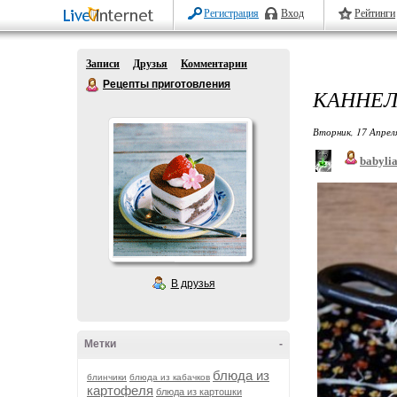
Регистрация
Вход
Рейтинги
Записи
Друзья
Комментарии
Рецепты приготовления
КАННЕЛ
Вторник, 17 Апрел
babyli
В друзья
Метки
-
блюда из
блинчики
блюда из кабачков
картофеля
блюда из картошки