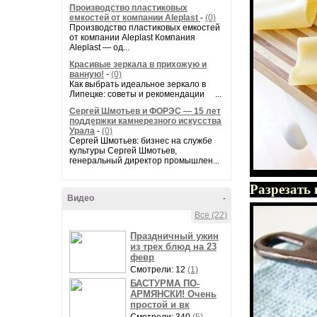
Производство пластиковых
емкостей от компании Aleplast
-
(0)
Производство пластиковых емкостей
от компании Aleplast Компания
Aleplast — од...
Красивые зеркала в прихожую и
ванную!
-
(0)
Как выбрать идеальное зеркало в
Липецке: советы и рекомендации ...
Сергей Шмотьев и ФОРЭС — 15 лет
поддержки камнерезного искусства
Урала
-
(0)
Сергей Шмотьев: бизнес на службе
культуры Сергей Шмотьев,
генеральный директор промышлен...
Разрезать 
Видео
-
Все (22)
Праздничный ужин
из трех блюд на 23
февр
Смотрели: 12
(1)
БАСТУРМА ПО-
АРМЯНСКИ! Очень
простой и вк