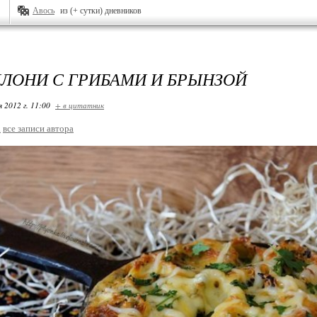
Авось
из (+ сутки) дневников
ЛОНИ С ГРИБАМИ И БРЫНЗОЙ
я 2012 г. 11:00
+ в цитатник
a
все записи автора