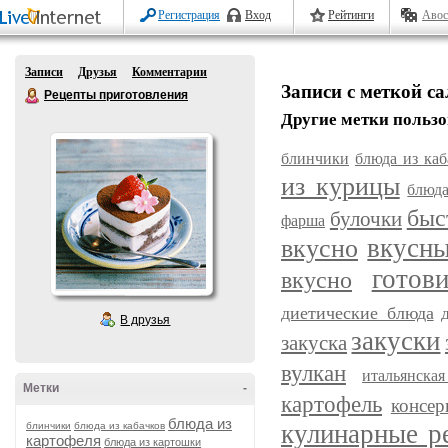
Регистрация
Вход
Рейтинги
Авос
Записи
Друзья
Комментарии
Записи с меткой с
Рецепты приготовления
Другие метки пользо
блинчики
блюда из каб
из курицы
блюда
быс
булочки
фарша
вкусн
вкусно
готов
вкусно
диетические блюда
В друзья
закуски
закуска
вулкан
итальянска
Метки
-
картофель
консер
блюда из
кулинарные р
блинчики
блюда из кабачков
картофеля
блюда из картошки