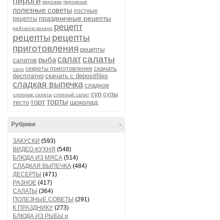
пироги
пирожки
пирожные
полезные советы
постные
праздничные рецепты
рецепты
рецепт
рейтинги казино
рецепты
рецепты
приготовления
рецепты
салаты
салат
рыба
салатов
скачать
секреты приготовления
сало
бесплатно
скачать с depositfiles
сладкая выпечка
сладкое
суп
супы
слоеные салаты
слоеный салат
торт
торты
шоколад
тесто
Рубрики
-
ЗАКУСКИ
(593)
ВИДЕО-КУХНЯ
(548)
БЛЮДА ИЗ МЯСА
(514)
СЛАДКАЯ ВЫПЕЧКА
(484)
ДЕСЕРТЫ
(471)
РАЗНОЕ
(417)
САЛАТЫ
(364)
ПОЛЕЗНЫЕ СОВЕТЫ
(291)
К ПРАЗДНИКУ
(273)
БЛЮДА ИЗ РЫБЫ и