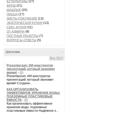
БУТЕРБРОДЫ
(27)
ФАРШ
(21)
ШАШЛЫК
(20)
ПИЦЦА
(17)
ДИЕТЫ,ПОХУДЕНИЕ
(13)
ЭКЗОТИЧЕСКАЯ КУХНЯ
(13)
СЕКС-КУХНЯ
(11)
ОТ АДМИНА
(8)
ПОСТНЫЕ РЕЦЕПТЫ
(7)
ВОПРОСЫ-ОТВЕТЫ
(5)
Цитатник
-
Все (507)
Presentacium: ИИ‑конструктор
презентаций, который экономит
время!
-
(0)
Presentacium: ИИ‑конструктор
презентаций, который экономит
время! Создани...
КАК ОРГАНИЗОВАТЬ
ЭФФЕКТИВНОЕ ХРАНЕНИЕ ВОДЫ:
ПОДЗЕМНЫЕ ПЛАСТИКОВЫЕ
ЁМКОСТИ
-
(0)
Как организовать эффективное
хранение воды: подземные
пластиковые ёмкости Надёжное х...