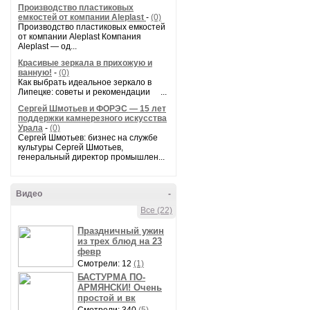
Производство пластиковых
емкостей от компании Aleplast
-
(0)
Производство пластиковых емкостей
от компании Aleplast Компания
Aleplast — од...
Красивые зеркала в прихожую и
ванную!
-
(0)
Как выбрать идеальное зеркало в
Липецке: советы и рекомендации ...
Сергей Шмотьев и ФОРЭС — 15 лет
поддержки камнерезного искусства
Урала
-
(0)
Сергей Шмотьев: бизнес на службе
культуры Сергей Шмотьев,
генеральный директор промышлен...
Видео
-
Все (22)
Праздничный ужин
из трех блюд на 23
февр
Смотрели: 12
(1)
БАСТУРМА ПО-
АРМЯНСКИ! Очень
простой и вк