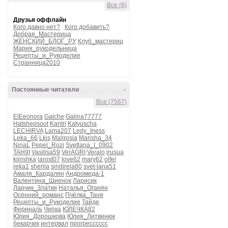
Все (6)
Друзья оффлайн
Кого давно нет?
Кого добавить?
Добрая_Мастерица
ЖЕНСКИЙ_БЛОГ_РУ
Клуб_мастериц
Мария_рукодельница
Рецепты_и_Рукоделие
Странница2010
Постоянные читатели
-
Все (7567)
ElEeonora
Galche
Galina77777
Hatshepsoot
Kantri
Katyuscha
LECHIRVA
Lama207
Ledy_Iness
Leka_66
Lkis
Malgosia
Marisha_34
NinaL
Pepel_Rozi
Svetlana_I_0902
TAH9I
Vasilisa59
VerAGRI
Veralo
irusua
kiirishka
larost07
love62
mary62
olfel
reka1
sherila
sindirela80
svet-lana51
Амаля_Кардалян
Андромеда-1
Валентина_Шиенок
Ларисик
Ларчик_Златки
Наталья_Оганян
Осенний_романс
Пчёлка_Таня
Рецепты_и_Рукоделие
Тайде
Фериналь
Чипка
ЮЛЕЧКА82
Юлия_Дорошкова
Юлия_Литвинюк
бекарчик
интервал
прогресссссс