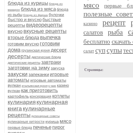
блюда из курицы
мясо
блюда из
первые бл
блюда из мяса
блюда
макарон
полезные сове
булочки
из рыбы
блюда из фарша
быстро и вкусно
быстрые
рецепт
казино
видеорецепты
рецепты
с
рыба
вкусные рецепты
вкусно
салатов
выпечка
вторые блюда
бесплатно
скачать 
готовим
готовим вкусно
супы
суп
дома
тес
десерт
грузинская кухня
салат
десерты
диетические блюда
завтраки
диетические рецепты
заготовки на зиму
закуска
Страницы:
закуски
запеканки
игровые
автоматы
игровые автоматы
вулкан
казино
итальянская кухня
к чаю
как приготовить
вулкан
котлеты
картофель
консервация
кулинария
кулинарная
книга
кулинарные
рецепты
кулинарные советы
мясо
курица
кулинарные хитрости
печенье
пирог
первые блюда