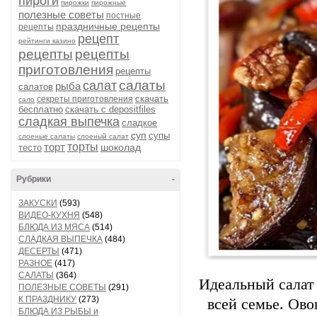
пироги
пирожки
пирожные
полезные советы
постные
праздничные рецепты
рецепты
рецепт
рейтинги казино
рецепты
рецепты
приготовления
рецепты
салаты
салат
рыба
салатов
скачать
секреты приготовления
сало
бесплатно
скачать с depositfiles
сладкая выпечка
сладкое
суп
супы
слоеные салаты
слоеный салат
торт
торты
шоколад
тесто
Рубрики
-
ЗАКУСКИ
(593)
ВИДЕО-КУХНЯ
(548)
БЛЮДА ИЗ МЯСА
(514)
СЛАДКАЯ ВЫПЕЧКА
(484)
ДЕСЕРТЫ
(471)
РАЗНОЕ
(417)
САЛАТЫ
(364)
Идеальный салат
ПОЛЕЗНЫЕ СОВЕТЫ
(291)
К ПРАЗДНИКУ
(273)
всей семье. Ов
БЛЮДА ИЗ РЫБЫ и