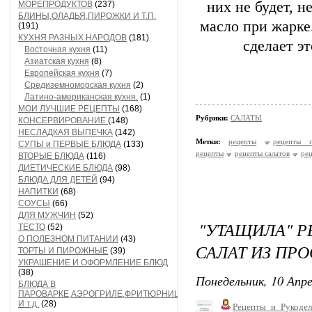
них не будет, 
МОРЕПРОДУКТОВ
(237)
БЛИНЫ,ОЛАДЬЯ,ПИРОЖКИ И Т.П.
масло при жарке
(191)
КУХНЯ РАЗНЫХ НАРОДОВ
(181)
сделает э
Восточная кухня
(11)
Азиатская кухня
(8)
Европейская кухня
(7)
Средиземноморская кухня
(2)
Латино-американская кухня.
(1)
МОИ ЛУЧШИЕ РЕЦЕПТЫ
(168)
Рубрики:
САЛАТЫ
КОНСЕРВИРОВАНИЕ
(148)
НЕСЛАДКАЯ ВЫПЕЧКА
(142)
Метки:
рецепты
рецепты п
СУПЫ и ПЕРВЫЕ БЛЮДА
(133)
рецепты
рецепты салатов
рец
ВТОРЫЕ БЛЮДА
(116)
ДИЕТИЧЕСКИЕ БЛЮДА
(98)
БЛЮДА ДЛЯ ДЕТЕЙ
(94)
НАПИТКИ
(68)
СОУСЫ
(66)
ДЛЯ МУЖЧИН
(52)
"УТАЩИЛА" Р
ТЕСТО
(52)
О ПОЛЕЗНОМ ПИТАНИИ
(43)
САЛАТ ИЗ ПРО
ТОРТЫ И ПИРОЖНЫЕ
(39)
УКРАШЕНИЕ И ОФОРМЛЕНИЕ БЛЮД
(38)
Понедельник, 10 Апре
БЛЮДА В
ПАРОВАРКЕ,АЭРОГРИЛЕ,ФРИТЮРНИЦЕ
И т.д.
(28)
Рецепты_и_Рукодел