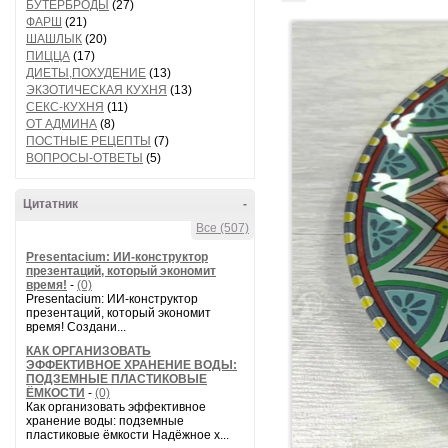
БУТЕРБРОДЫ
(27)
ФАРШ
(21)
ШАШЛЫК
(20)
ПИЦЦА
(17)
ДИЕТЫ,ПОХУДЕНИЕ
(13)
ЭКЗОТИЧЕСКАЯ КУХНЯ
(13)
СЕКС-КУХНЯ
(11)
ОТ АДМИНА
(8)
ПОСТНЫЕ РЕЦЕПТЫ
(7)
ВОПРОСЫ-ОТВЕТЫ
(5)
Цитатник
-
Все (507)
Presentacium: ИИ‑конструктор
презентаций, который экономит
время!
-
(0)
Presentacium: ИИ‑конструктор
презентаций, который экономит
время! Создани...
КАК ОРГАНИЗОВАТЬ
ЭФФЕКТИВНОЕ ХРАНЕНИЕ ВОДЫ:
ПОДЗЕМНЫЕ ПЛАСТИКОВЫЕ
ЁМКОСТИ
-
(0)
Как организовать эффективное
хранение воды: подземные
пластиковые ёмкости Надёжное х...