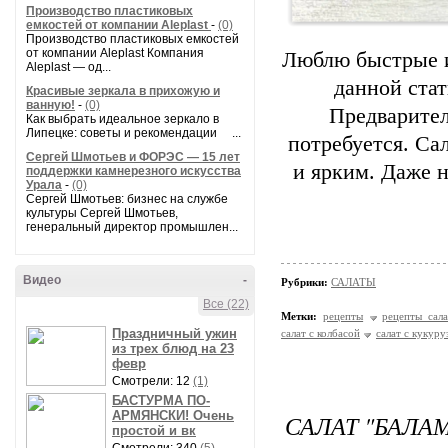
Производство пластиковых
емкостей от компании Aleplast
-
(0)
Производство пластиковых емкостей
от компании Aleplast Компания
Люблю быстрые и
Aleplast — од...
данной стат
Красивые зеркала в прихожую и
ванную!
-
(0)
Предварител
Как выбрать идеальное зеркало в
Липецке: советы и рекомендации ...
потребуется. Са
Сергей Шмотьев и ФОРЭС — 15 лет
и ярким. Даже 
поддержки камнерезного искусства
Урала
-
(0)
Сергей Шмотьев: бизнес на службе
культуры Сергей Шмотьев,
генеральный директор промышлен...
Видео
-
Рубрики:
САЛАТЫ
Все (22)
Метки:
рецепты
рецепты сала
Праздничный ужин
салат с колбасой
салат с кукуру
из трех блюд на 23
февр
Смотрели: 12
(1)
БАСТУРМА ПО-
АРМЯНСКИ! Очень
САЛАТ "БАЛА
простой и вк