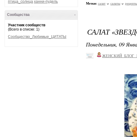
птица_солнца
ханни-пудель
Метки:
салат
салаты
рецепт
Сообщества
-
Участник сообществ
САЛАТ «ЗВЕЗ
(Всего в списке: 1)
Сообщество_Любимые_ЦИТАТЫ
Понедельник, 09 Янва
ЖЕНСКИЙ_БЛОГ_