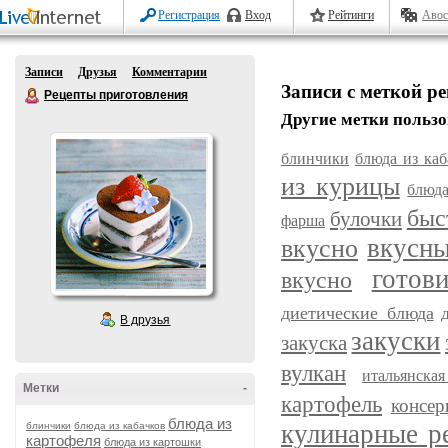
Регистрация
Вход
Рейтинги
Авос
Записи
Друзья
Комментарии
Записи с меткой ре
Рецепты приготовления
Другие метки пользо
блинчики
блюда из каб
из курицы
блюда
быс
булочки
фарша
вкусн
вкусно
готов
вкусно
диетические блюда
В друзья
закуски
закуска
вулкан
итальянска
Метки
-
картофель
консер
блюда из
кулинарные р
блинчики
блюда из кабачков
картофеля
блюда из картошки