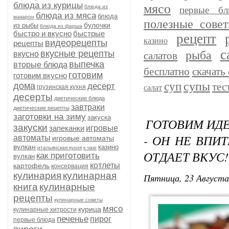
блюда из курицы
мясо
блюда из
первые бл
блюда из мяса
блюда
макарон
полезные сове
булочки
из рыбы
блюда из фарша
быстро и вкусно
быстрые
рецепт
казино
видеорецепты
рецепты
с
рыба
вкусные рецепты
вкусно
салатов
выпечка
вторые блюда
бесплатно
скачать 
готовим
готовим вкусно
супы
суп
дома
тес
десерт
грузинская кухня
салат
десерты
диетические блюда
завтраки
диетические рецепты
заготовки на зиму
закуска
ГОТОВИМ ИДЕ
закуски
запеканки
игровые
- ОН НЕ ВПИ
автоматы
игровые автоматы
вулкан
казино
итальянская кухня
к чаю
ОТДАЕТ ВКУС!
как приготовить
вулкан
котлеты
картофель
консервация
кулинария
кулинарная
Пятница, 23 Августа
книга
кулинарные
рецепты
кулинарные советы
мясо
курица
кулинарные хитрости
печенье
пирог
первые блюда