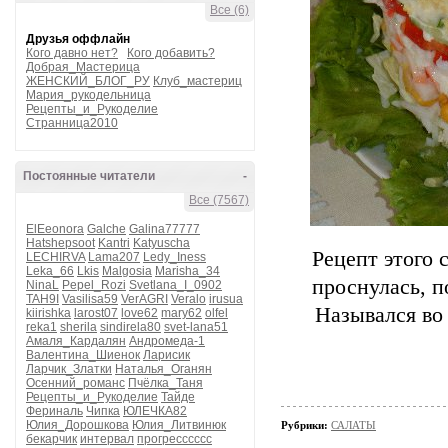
Все (6)
Друзья оффлайн
Кого давно нет?
Кого добавить?
Добрая_Мастерица
ЖЕНСКИЙ_БЛОГ_РУ
Клуб_мастериц
Мария_рукодельница
Рецепты_и_Рукоделие
Странница2010
Постоянные читатели
-
Все (7567)
ElEeonora
Galche
Galina77777
Hatshepsoot
Kantri
Katyuscha
Рецепт этого 
LECHIRVA
Lama207
Ledy_Iness
Leka_66
Lkis
Malgosia
Marisha_34
проснулась, п
NinaL
Pepel_Rozi
Svetlana_I_0902
TAH9I
Vasilisa59
VerAGRI
Veralo
irusua
Назывался во 
kiirishka
larost07
love62
mary62
olfel
reka1
sherila
sindirela80
svet-lana51
Амаля_Кардалян
Андромеда-1
Валентина_Шиенок
Ларисик
Ларчик_Златки
Наталья_Оганян
Осенний_романс
Пчёлка_Таня
Рецепты_и_Рукоделие
Тайде
Фериналь
Чипка
ЮЛЕЧКА82
Юлия_Дорошкова
Юлия_Литвинюк
Рубрики:
САЛАТЫ
бекарчик
интервал
прогресссссс