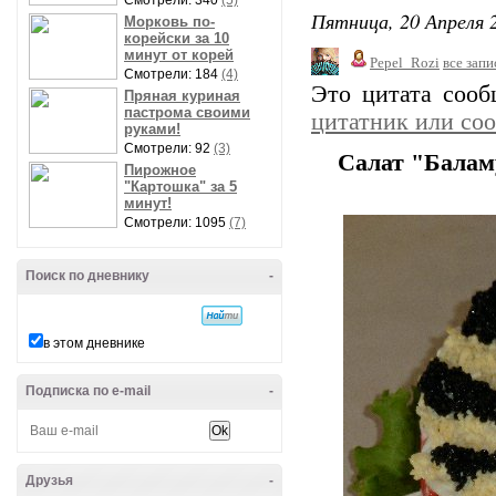
Смотрели: 340
(5)
Пятница, 20 Апреля 2
Морковь по-
корейски за 10
минут от корей
Pepel_Rozi
все запи
Смотрели: 184
(4)
Это цитата соо
Пряная куриная
пастрома своими
цитатник или со
руками!
Смотрели: 92
(3)
Салат "Балам
Пирожное
"Картошка" за 5
минут!
Смотрели: 1095
(7)
Поиск по дневнику
-
в этом дневнике
Подписка по e-mail
-
Друзья
-