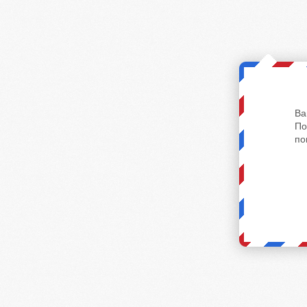
Ва
По
по