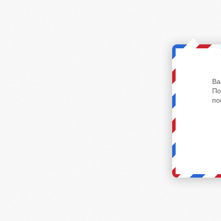
Ва
По
по