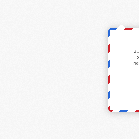
Ва
По
по