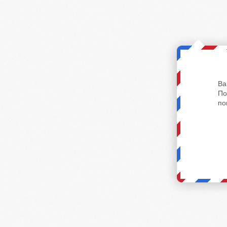
Ва
По
по