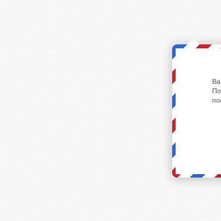
Ва
По
по