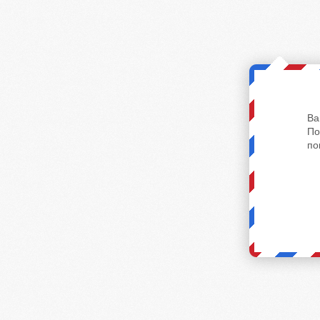
Ва
По
по